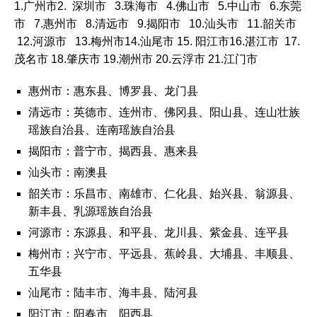
1.广州市
2. 深圳市 3.珠海市 4.
佛山市 5.
中山市 6.东莞
市 7.惠州市 8.
清远市 9.
揭阳市 10.汕头市 11.
韶关市
12.河源市 13.
梅州市14.
汕尾市 15.
阳江市16.
湛江市 17.
茂名市 18.
肇庆市 19.
潮州市 20.
云浮市 21.江门市
惠州市：
惠东县
、
博罗县
、
龙门县
清远市：
英德市
、
连州市
、
佛冈县
、
阳山县
、
连山壮族
瑶族自治县
、
连南瑶族自治县
揭阳市：
普宁市
、
揭西县
、
惠来县
汕头市：南澳县
韶关市：
乐昌市
、
南雄市
、
仁化县
、
始兴县
、
翁源县
、
新丰县
、
乳源瑶族自治县
河源市：
东源县
、
和平县
、
龙川县
、
紫金县
、
连平县
梅州市：
兴宁市
、
平远县
、
蕉岭县
、
大埔县
、
丰顺县
、
五华县
汕尾市：
陆丰市
、
海丰县
、
陆河县
阳江市：
阳春市
、
阳西县