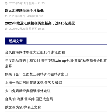
2026年5月11日 星期一 21:33
欧元汇率跌至三个月新低
2026年3月7日 星期六 00:37
2025年埃及汇款额创历史新高，达415亿美元
2026年2月27日 星期五 19:16
近期文章
台风白海豚体型变大近似13个浙江面积
年度新品首秀｜穗宝55周年“好戏win up全域·共赢”秋季商务会即将
启幕
刚果（金）全面禁止铜精矿与钴精矿出口
上海一酒店房间爬满床虱 住客反被怼
大白兔奶糖经典糖纸海外走红
台风“白海豚”影响中国已成定局
以文创为笔 护乡土文脉