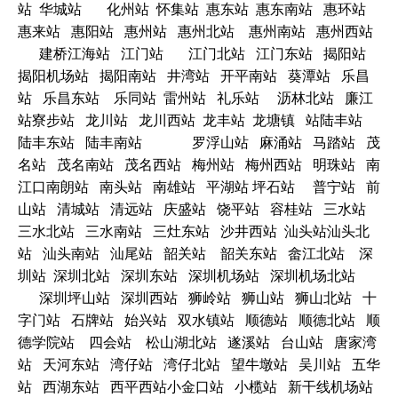
站 华城站 化州站 怀集站 惠东站 惠东南站 惠环站
惠来站 惠阳站 惠州站 惠州北站 惠州南站 惠州西站
建桥江海站 江门站 江门北站 江门东站 揭阳站
揭阳机场站 揭阳南站 井湾站 开平南站 葵潭站 乐昌
站 乐昌东站 乐同站 雷州站 礼乐站 沥林北站 廉江
站寮步站 龙川站 龙川西站 龙丰站 龙塘镇 站陆丰站
陆丰东站 陆丰南站 罗浮山站 麻涌站 马踏站 茂
名站 茂名南站 茂名西站 梅州站 梅州西站 明珠站 南
江口南朗站 南头站 南雄站 平湖站 坪石站 普宁站 前
山站 清城站 清远站 庆盛站 饶平站 容桂站 三水站
三水北站 三水南站 三灶东站 沙井西站 汕头站汕头北
站 汕头南站 汕尾站 韶关站 韶关东站 畲江北站 深
圳站 深圳北站 深圳东站 深圳机场站 深圳机场北站
深圳坪山站 深圳西站 狮岭站 狮山站 狮山北站 十
字门站 石牌站 始兴站 双水镇站 顺德站 顺德北站 顺
德学院站 四会站 松山湖北站 遂溪站 台山站 唐家湾
站 天河东站 湾仔站 湾仔北站 望牛墩站 吴川站 五华
站 西湖东站 西平西站小金口站 小榄站 新干线机场站