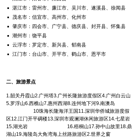
湛江市：
雷州市
、
廉江市
、
吴川市
、
遂溪县
、
徐闻县
茂名市：信宜市、高州市、化州市
肇庆市：四会市、广宁县、德庆县、封开县、怀集县
潮州市：饶平县
云浮市：
罗定市
、
新兴县
、
郁南县
江门市：
台山市
、
开平市
、
鹤山市
、
恩平市
二、旅游景点
1.韶关丹霞山2.广州塔3.广州长隆旅游度假区4.广州白云山
5.罗浮山6.西樵山7.惠州西湖8.连州地下河9.南澳岛
10珠海长隆海洋王国11.深圳华侨城旅游度假
区12.江门开平碉楼13.深圳市观澜湖休闲旅游区14.七星岩
15.湖光岩 16.梧桐山17.孙中山故里18.鼎
湖山19.海陵岛大角湾海上丝路旅游区2.世界之窗