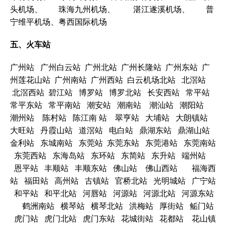
头机场、 珠海九州机场、 湛江遂溪机场、 普
宁维平机场、粤西国际机场
五、火车站
广州站 广州白云站 广州北站 广州长隆站 广州东站 广
州莲花山站 广州南站 广州西站 白云机场北站 北滘站
北滘西站 碧江站 博罗站 博罗北站 长安西站 常平站
常平东站 常平南站 潮安站 潮南站 潮汕站 潮阳站
潮州站 陈村站 陈江南 站 翠亨站 大埔站 大朗镇站
大旺站 丹霞山站 道滘站 电白站 鼎湖东站 鼎湖山站
金利站 东城南站 东莞站 东莞东站 东莞港站 东莞南站
东莞西站 东海岛站 东环站 东简站 东升站 端州站
恩平站 丰顺站 丰顺东站 佛山站 佛山西站 福海西
站 福田站 高州站 古镇站 官桥北站 光明城站 广宁站
和平站 和平北站 河唇站 河源站 河源北站 河源东站
鹤洲南站 横琴站 横琴北站 洪梅站 厚街站 鲘门站
虎门站 虎门北站 虎门东站 花城街站 花都站 花山镇