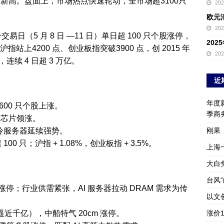
史新高。盘面上，市场热点快速轮动，全市场超3100只
20
欧元
20
4 个交易日（5 月 8 日 —11 日）单日超 100 只个股涨停，
20
）沪指站上4200 点、创业板指突破3900 点，创 2015 年
20
连续 4 日超 3 万亿。
近
年度新
3600 只个股上涨。
季商
存储芯片领涨。
、液冷服务器延续强势。
刚果
00 只；沪指 + 1.08%，创业板指 + 3.5%。
上海
大白
）
台风
涨停；行业供需紧张，AI 服务器拉动 DRAM 需求为传
以文
近千亿），中船特气 20cm 涨停。
涨价