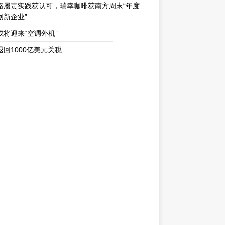
路履责实践获认可，瑞幸咖啡获南方周末“年度
创新企业”
或将迎来“空调外机”
退回1000亿美元关税