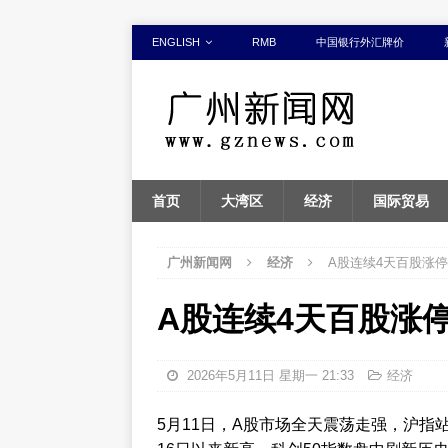
ENGLISH
RMB
中国银行外汇牌价
首页
大湾区
经济
国际贸易
广州新闻网
经济
A股连续4天百股涨停
A股连续4天百股涨
2026年5月11日 星期一 21:33
经济
5月11日，A股市场全天震荡走强，沪指站上