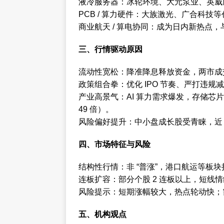
液冷服务器：冰轮环境、大元泵业、英威腾
PCB / 算力硬件：大族激光、广合科技
商业航天 / 算电协同：成为日内新热点，与
三、行情驱动原因
流动性宽松：降准降息释放资金，两市成交
政策组合拳：优化 IPO 节奏、严打违
产业高景气：AI 算力需求爆发，存储
49 倍）。
风险偏好提升：中小盘成长股受青睐，近 7
四、市场特征与风险
结构性行情：非 “普涨”，港口航运等板
连板扩容：部分个股 2 连板以上，短线
风险提示：短期涨幅较大，热点轮动快；
五、机构观点