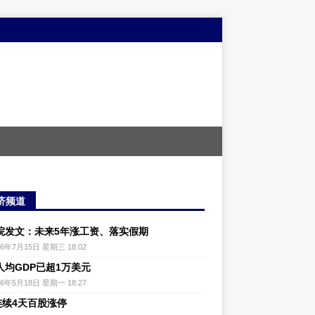
济频道
院发文：未来5年涨工资、落实假期
26年7月15日 星期三 18:02
人均GDP已超1万美元
26年5月18日 星期一 18:27
连续4天百股涨停