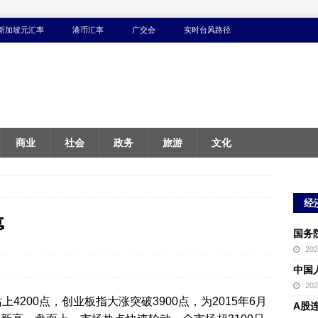
新加坡元汇率
港币汇率
广交会
实时台风路径
商业
社会
政务
旅游
文化
经
停
国务
20
中国
20
4200点，创业板指大涨突破3900点，为2015年6月
A股