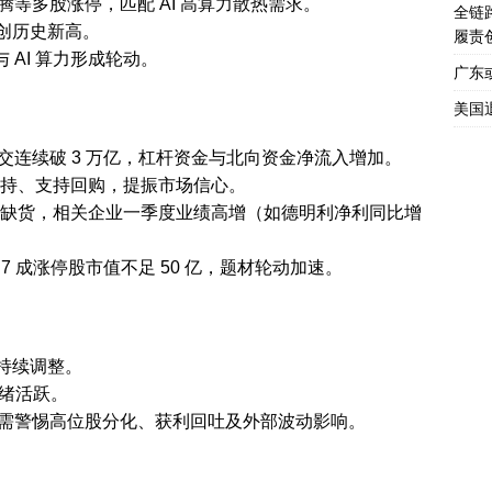
等多股涨停，匹配 AI 高算力散热需求。
全链
等创历史新高。
履责
 AI 算力形成轮动。
广东
美国
连续破 3 万亿，杠杆资金与北向资金净流入增加。
规减持、支持回购，提振市场信心。
芯片缺货，相关企业一季度业绩高增（如德明利净利同比增
 成涨停股市值不足 50 亿，题材轮动加速。
块持续调整。
情绪活跃。
需警惕高位股分化、获利回吐及外部波动影响。