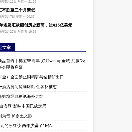
26年5月11日 星期一 21:33
汇率跌至三个月新低
26年3月7日 星期六 00:37
25年埃及汇款额创历史新高，达415亿美元
26年2月27日 星期五 19:16
期文章
品首秀｜穗宝55周年“好戏win up全域·共赢”秋
务会即将启幕
（金）全面禁止铜精矿与钴精矿出口
一酒店房间爬满床虱 住客反被怼
兔奶糖经典糖纸海外走红
“白海豚”影响中国已成定局
创为笔 护乡土文脉
1元的冰红茶 两年少赚了15亿