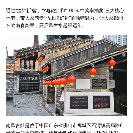
通过“撞钟祈福”、“AI解签” 和“100% 中奖率抽奖”三大核心
环节，带大家感受“马上撞好运”的独特魅力，让大家都能
在岭南春韵里，开启风生水起福运年。‌‌
南风古灶是位于中国广东省佛山市禅城区石湾镇高庙路6
号的一处历史遗迹，始建于明代正德年间（1506-1521