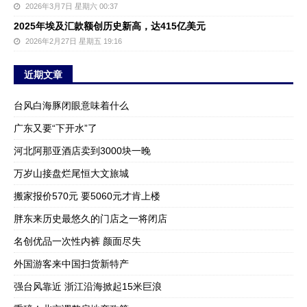
2026年3月7日 星期六 00:37
2025年埃及汇款额创历史新高，达415亿美元
2026年2月27日 星期五 19:16
近期文章
台风白海豚闭眼意味着什么
广东又要“下开水”了
河北阿那亚酒店卖到3000块一晚
万岁山接盘烂尾恒大文旅城
搬家报价570元 要5060元才肯上楼
胖东来历史最悠久的门店之一将闭店
名创优品一次性内裤 颜面尽失
外国游客来中国扫货新特产
强台风靠近 浙江沿海掀起15米巨浪