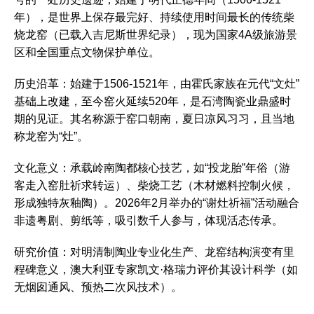
年），是世界上保存最完好、持续使用时间最长的传统柴
烧龙窑（已载入吉尼斯世界纪录），现为国家4A级旅游景
区和全国重点文物保护单位。‌
历史沿革‌：始建于1506-1521年，由霍氏家族在元代“文灶”
基础上改建，至今窑火延续520年，是石湾陶瓷业鼎盛时
期的见证。其名称源于窑口朝南，夏日凉风习习，且当地
称龙窑为“灶”。‌
文化意义‌：承载岭南陶都核心技艺，如“投龙胎”年俗（游
客走入窑肚祈求转运）、柴烧工艺（木材燃料控制火候，
形成独特灰釉陶）。2026年2月举办的“谢灶祈福”活动融合
非遗粤剧、剪纸等，吸引数千人参与，体现活态传承。‌
研究价值‌：对明清制陶业专业化生产、龙窑结构演变有里
程碑意义，澳大利亚专家凯文·格瑞力评价其设计科学（如
无烟囱通风、预热二次风技术）。‌