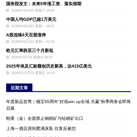
国务院发文：未来5年涨工资、落实假期
2026年7月15日 星期三 18:02
中国人均GDP已超1万美元
2026年5月18日 星期一 18:27
A股连续4天百股涨停
2026年5月11日 星期一 21:33
欧元汇率跌至三个月新低
2026年3月7日 星期六 00:37
2025年埃及汇款额创历史新高，达415亿美元
2026年2月27日 星期五 19:16
近期文章
年度新品首秀｜穗宝55周年“好戏win up全域·共赢”秋季商务会即将
启幕
刚果（金）全面禁止铜精矿与钴精矿出口
上海一酒店房间爬满床虱 住客反被怼