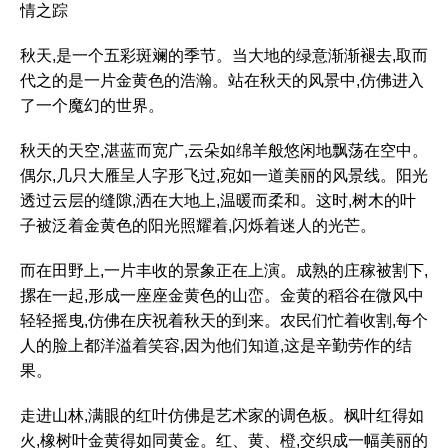
情之踪
秋天,是一个五彩斑斓的季节。当大地的绿意渐渐褪去,取而
代之的是一片金黄色的浩瀚。站在秋天的风景中,仿佛进入
了一个魔幻的世界。
秋天的天空,湛蓝而宽广,云朵如绵羊般悠闲地飘荡在空中。
偶尔,几只大雁呈人字形飞过,宛如一道美丽的风景线。阳光
透过云层的缝隙,洒在大地上,温暖而柔和。这时,树木的叶
子被泛着金黄色的阳光照耀着,闪烁着迷人的光芒。
而在田野上,一片丰收的景象正在上演。成熟的庄稼被割下,
摞在一起,形成一座座金黄色的山峦。金黄的稻谷在微风中
轻轻摇曳,仿佛在庆祝着秋天的到来。农民们忙着收割,每个
人的脸上都洋溢着笑容,因为他们知道,这是辛勤劳作的结
果。
走进山林,满眼的红叶仿佛是艺术家的调色板。枫叶红得如
火,橡树叶金黄得如同黄金。红、黄、橙,交织成一幅美丽的