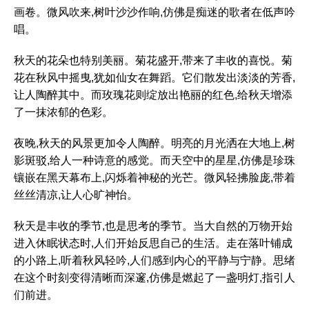
画卷。微风吹来,树叶沙沙作响,仿佛是痴迷的歌者在低声吟
唱。
秋天的花朵也特别美丽。菊花盛开,带来了丰收的喜悦。菊
花在秋风中摇曳,犹如仙女在舞蹈。它们散发出淡淡的芳香,
让人陶醉其中。而玫瑰花则绽放出艳丽的红色,给秋天增添
了一抹浓郁的色彩。
夜晚,秋天的风景更加令人陶醉。明亮的月光洒在大地上,树
影斑驳,给人一种诗意的感觉。而天空中的星星,仿佛是珍珠
镶嵌在黑天幕布上,闪烁着神秘的光芒。微风轻拂脸庞,带着
丝丝清凉,让人心旷神怡。
秋天是丰收的季节,也是思考的季节。当大自然的万物开始
进入休眠状态时,人们开始反思自己的生活。走在落叶铺成
的小路上,听着秋风轻吟,人们感到内心的平静与宁静。思绪
在这个时刻变得清晰而深邃,仿佛是燃起了一盏明灯,指引人
们前进。