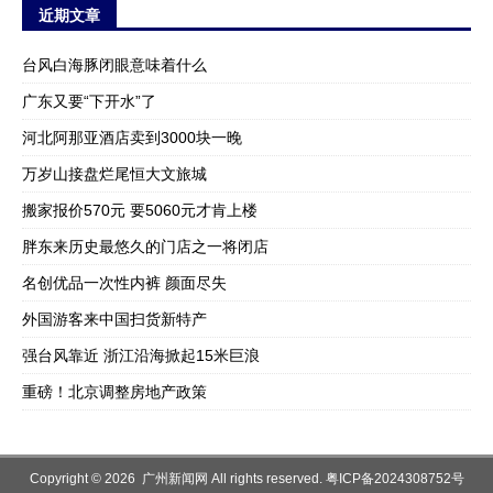
近期文章
台风白海豚闭眼意味着什么
广东又要“下开水”了
河北阿那亚酒店卖到3000块一晚
万岁山接盘烂尾恒大文旅城
搬家报价570元 要5060元才肯上楼
胖东来历史最悠久的门店之一将闭店
名创优品一次性内裤 颜面尽失
外国游客来中国扫货新特产
强台风靠近 浙江沿海掀起15米巨浪
重磅！北京调整房地产政策
Copyright © 2026 广州新闻网 All rights reserved.
粤ICP备2024308752号