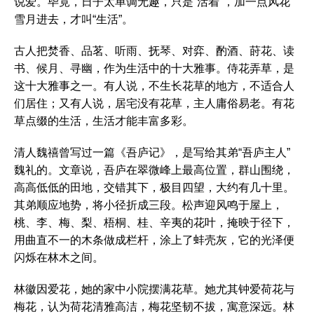
说爱。毕竟，日子太单调无趣，只是“活着”，加一点风花
雪月进去，才叫“生活”。
古人把焚香、品茗、听雨、抚琴、对弈、酌酒、莳花、读
书、候月、寻幽，作为生活中的十大雅事。侍花弄草，是
这十大雅事之一。有人说，不生长花草的地方，不适合人
们居住；又有人说，居宅没有花草，主人庸俗易老。有花
草点缀的生活，生活才能丰富多彩。
清人魏禧曾写过一篇《吾庐记》，是写给其弟“吾庐主人”
魏礼的。文章说，吾庐在翠微峰上最高位置，群山围绕，
高高低低的田地，交错其下，极目四望，大约有几十里。
其弟顺应地势，将小径折成三段。松声迎风鸣于屋上，
桃、李、梅、梨、梧桐、桂、辛夷的花叶，掩映于径下，
用曲直不一的木条做成栏杆，涂上了蚌壳灰，它的光泽便
闪烁在林木之间。
林徽因爱花，她的家中小院摆满花草。她尤其钟爱荷花与
梅花，认为荷花清雅高洁，梅花坚韧不拔，寓意深远。林