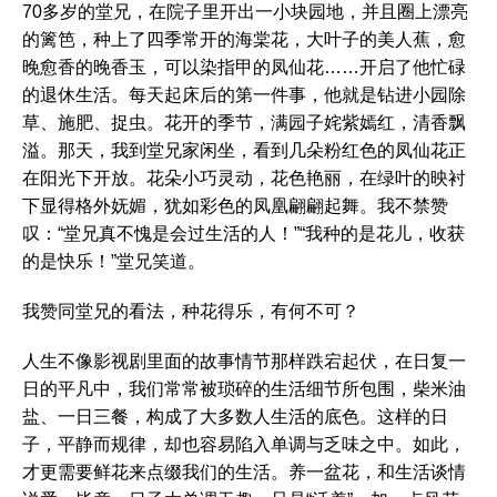
70多岁的堂兄，在院子里开出一小块园地，并且圈上漂亮
的篱笆，种上了四季常开的海棠花，大叶子的美人蕉，愈
晚愈香的晚香玉，可以染指甲的凤仙花……开启了他忙碌
的退休生活。每天起床后的第一件事，他就是钻进小园除
草、施肥、捉虫。花开的季节，满园子姹紫嫣红，清香飘
溢。那天，我到堂兄家闲坐，看到几朵粉红色的凤仙花正
在阳光下开放。花朵小巧灵动，花色艳丽，在绿叶的映衬
下显得格外妩媚，犹如彩色的凤凰翩翩起舞。我不禁赞
叹：“堂兄真不愧是会过生活的人！”“我种的是花儿，收获
的是快乐！”堂兄笑道。
我赞同堂兄的看法，种花得乐，有何不可？
人生不像影视剧里面的故事情节那样跌宕起伏，在日复一
日的平凡中，我们常常被琐碎的生活细节所包围，柴米油
盐、一日三餐，构成了大多数人生活的底色。这样的日
子，平静而规律，却也容易陷入单调与乏味之中。如此，
才更需要鲜花来点缀我们的生活。养一盆花，和生活谈情