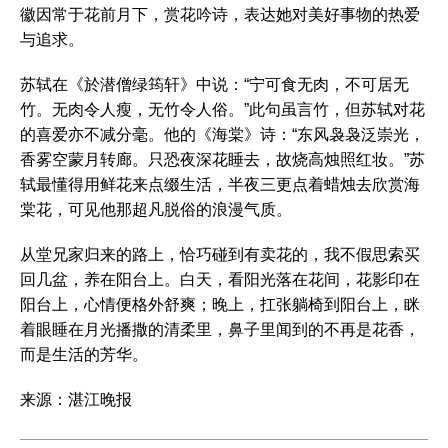
徽因常于花前月下，赏花吟诗，表达她对美好事物的热爱
与追求。
苏轼在《於潜僧绿筠轩》中说：“宁可食无肉，不可居无
竹。无肉令人瘦，无竹令人俗。”此句虽言竹，但苏轼对花
的喜爱亦不减分毫。他的《海棠》诗：“东风袅袅泛崇光，
香雾空蒙月转廊。只恐夜深花睡去，故烧高烛照红妆。”苏
轼最懂得用鲜花来点缀生活，半夜三更点着蜡烛去欣赏海
棠花，可见他那超凡脱俗的浪漫气质。
从堂兄家归来的路上，恰巧碰到有卖花的，我不假思索买
回几盆，养在阳台上。白天，看阳光落在花间，花影印在
阳台上，心情便格外舒爽；晚上，扛张躺椅到阳台上，眯
着眼睡在月光播撒的清柔里，鼻子里闻到的不再是花香，
而是生活的芳华。
来源：湛江晚报