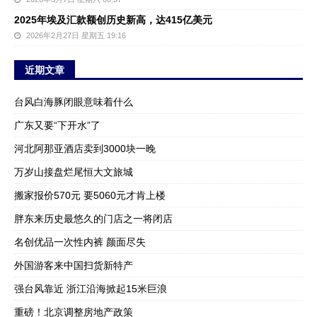
2025年埃及汇款额创历史新高，达415亿美元
2026年2月27日 星期五 19:16
近期文章
台风白海豚闭眼意味着什么
广东又要“下开水”了
河北阿那亚酒店卖到3000块一晚
万岁山接盘烂尾恒大文旅城
搬家报价570元 要5060元才肯上楼
胖东来历史最悠久的门店之一将闭店
名创优品一次性内裤 颜面尽失
外国游客来中国扫货新特产
强台风靠近 浙江沿海掀起15米巨浪
重磅！北京调整房地产政策