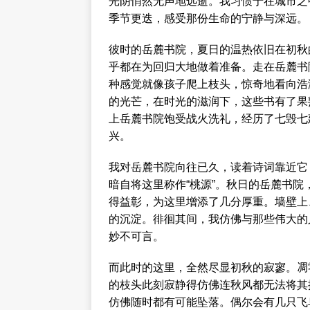
光阴悄然无声地远逝。我习惯于在城市之
季节更迭，感受那份生命的宁静与深远。
彼时的岳麓书院，夏日的温热依旧在初秋
乎都在为回归大地做着准备。走在岳麓书
种感觉就像孩子爬上枝头，惊奇地看向浩
的光芒，在时光的滋润下，这些书有了果
上岳麓书院饱受战火洗礼，经历了七毁七
兴。
我对岳麓书院向往已久，读着诗词靠近它
暗自将这里称作“桃源”。秋日的岳麓书
得益彰，为这里增添了几分厚重。墙壁上
的沉淀。徘徊其间，我仿佛与那些伟大的
妙不可言。
而此时的这里，全然尽显初秋的寂寥。凋
的枝头此刻寂静得仿佛连秋风都无法将其
仿佛随时都有可能坠落。偶尔会有几只飞