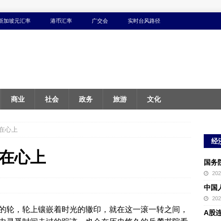
新加坡元汇率
港币汇率
广交会
实时台风路径
商业
社会
政务
旅游
文化
在心上
经
在心上
国务
20
中国
20
的轮，轮上镶嵌着时光的辙印，就在这一滚一转之间，
A股