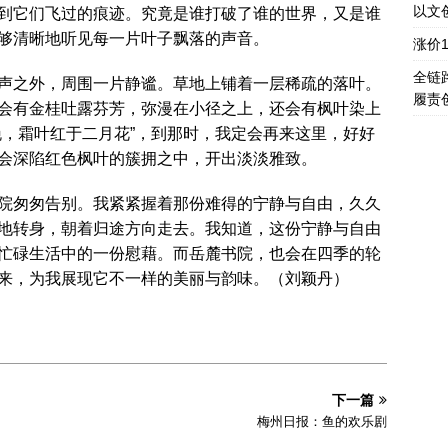
以文
到它们飞过的痕迹。究竟是谁打破了谁的世界，又是谁
够清晰地听见每一片叶子飘落的声音。
涨价
全链
声之外，周围一片静谧。草地上铺着一层稀疏的落叶。
履责
会有金桂吐露芬芳，弥漫在小径之上，还会有枫叶染上
晚，霜叶红于二月花”，到那时，我定会再来这里，好好
会深陷红色枫叶的簇拥之中，开出淡淡雅致。
院匆匆告别。我紧紧握着那份难得的宁静与自由，久久
地转身，朝着归途方向走去。我知道，这份宁静与自由
忙碌生活中的一份慰藉。而岳麓书院，也会在四季的轮
来，为我展现它不一样的美丽与韵味。（刘颖丹）
下一篇
梅州日报：鱼的欢乐剧