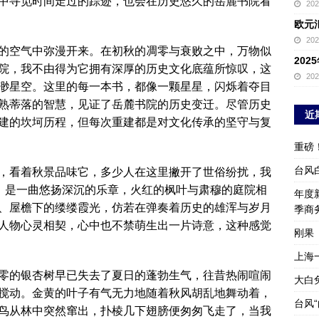
中寻觅时间走过的踪迹，也会在历史悠久的岳麓书院看
20
欧元
20
的空气中弥漫开来。在初秋的凋零与衰败之中，万物似
20
院，我不由得为它拥有深厚的历史文化底蕴所惊叹，这
20
渺星空。这里的每一本书，都像一颗星星，闪烁着夺目
熟蒂落的智慧，见证了岳麓书院的历史变迁。尽管历史
近
建的坎坷历程，但每次重建都是对文化传承的坚守与复
重磅
台风
，看着秋景品味它，多少人在这里撇开了世俗纷扰，我
院，是一曲悠扬深沉的乐章，火红的枫叶与肃穆的庭院相
年度新
、屋檐下的缕缕霞光，仿若在弹奏着历史的雄浑与岁月
季商
人物心灵相契，心中也不禁萌生出一片诗意，这种感觉
刚果
上海
零的银杏树早已失去了夏日的蓬勃生气，往昔热闹喧闹
大白
搅动。金黄的叶子有气无力地随着秋风胡乱地舞动着，
台风
鸟从林中突然窜出，扑棱几下翅膀便匆匆飞走了，当我