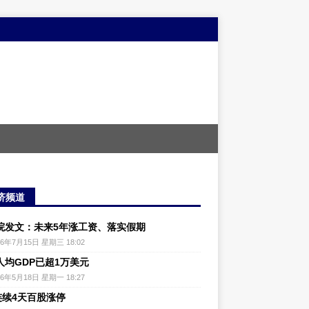
济频道
院发文：未来5年涨工资、落实假期
26年7月15日 星期三 18:02
人均GDP已超1万美元
26年5月18日 星期一 18:27
连续4天百股涨停