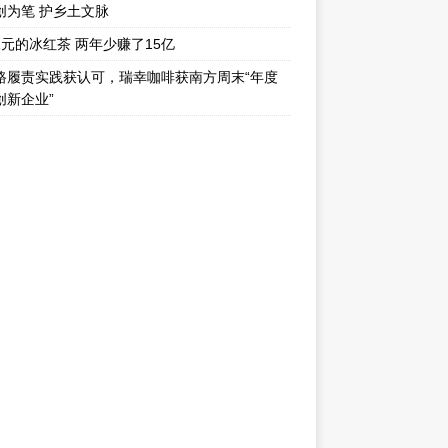
创为笔 护乡土文脉
1元的冰红茶 两年少赚了15亿
路履责实践获认可，瑞幸咖啡获南方周末“年度
创新企业”