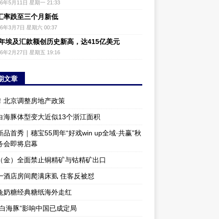
26年5月11日 星期一 21:33
汇率跌至三个月新低
26年3月7日 星期六 00:37
25年埃及汇款额创历史新高，达415亿美元
26年2月27日 星期五 19:16
期文章
！北京调整房地产政策
白海豚体型变大近似13个浙江面积
品首秀｜穗宝55周年“好戏win up全域·共赢”秋
务会即将启幕
（金）全面禁止铜精矿与钴精矿出口
一酒店房间爬满床虱 住客反被怼
兔奶糖经典糖纸海外走红
“白海豚”影响中国已成定局