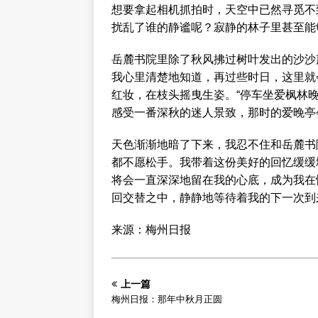
想要拿起相机抓拍时，天空中已然寻觅不
扰乱了谁的静谧呢？寂静的林子里甚至能
岳麓书院里除了秋风拂过树叶发出的沙沙
我心里清楚地知道，再过些时日，这里就
红妆，在枝头摇曳生姿。“停车坐爱枫林
感受一番深秋的迷人景致，那时的爱晚亭
天色渐渐地暗了下来，我忍不住和岳麓书
都不愿松手。我带着这份美好的回忆缓缓
将会一直深深地留在我的心底，成为我在
回交替之中，静静地等待着我的下一次到
来源：梅州日报
上一篇
梅州日报：那年中秋月正圆