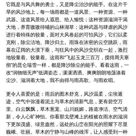
它既是与风共舞的勇士，又是降尘治沙的能手。在这片干
旱的风沙地上，每一场雨都是一道风景、一种资源、一种
武器。这道风景给人遐思、给人愉悦；这种资源滋润干渴
大地，养育嗷嗷待哺的山林湖草；这种武器与肆虐的风沙
进行着特殊的较量，面对大风卷起的可怕风沙，它们以柔
克刚，除尘洁地、降沙归土。雨珠在浓密的云空跳跃，雨
幕在辽阔的大漠下垂，与狂风中的风沙交织在一起，激烈
地较量着、较量着。这雨和“飞起玉龙三百万，搅得周天寒
彻”的昆仑瑞雪一样，都是降沙除尘的能手。看着这雨，一
改“润物细无声”低调姿态，潇潇洒洒、爽爽朗朗地荡涤着
尘沙、滋润着大地，我不由得与雨高歌、与雨欢唱。
更令人喜爱的是：雨后的图木舒克，风沙温柔，尘埃遁
迹，空气中弥漫着泥土与草木的清新气息，更有碧空万
里、白云飘飘，草木葱茏、山川妩媚，路道净洁、空气清
新，令人心旷神怡。你看那戈壁滩上的植被在雨水的滋润
下更加茂盛、绿意盎然，远处的山峦在阳光的照耀下尽显
巍峨、壮丽。草木的宁静与山峰的雄浑，让人感受到一种