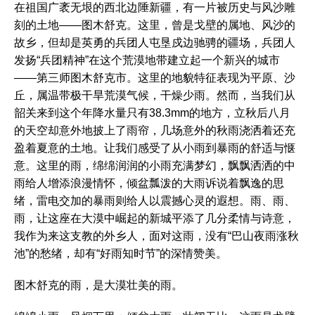
在祖国广袤无垠的西北边陲新疆，有一片被历史与风沙雕
刻的土地——图木舒克。这里，曾是戈壁的属地、风沙的
故乡，但却是英勇的兵团人屯垦戍边驰骋的疆场，兵团人
发扬“兵团精神”在这个荒漠地带建立起一个新兴的城市
——第三师图木舒克市。这里的地貌特征表现为平原、沙
丘，属温带极干旱荒漠气候，干燥少雨。然而，当我们从
韶关来到这个年降水量只有38.3mm的地方，立秋后八月
的天空却意外地披上了雨帘，几场意外的秋雨浇洒着还充
盈着夏意的土地。让我们感受了从小雨到暴雨的舒适与惬
意。这里的雨，绵绵润润的小雨充满梦幻，飘飘洒洒的中
雨给人增添浪漫情怀，倾盆瓢泼的大雨诉说着飘逸的思
绪，雷电交加的暴雨则给人以震撼心灵的遐想。雨、雨、
雨，让这座在大漠中崛起的新城平添了几分柔情与诗意，
我作为来这支教的外乡人，面对这雨，没有“巴山夜雨涨秋
池”的愁绪，却有“好雨知时节”的深情赞美。
图木舒克的雨，是大漠壮美的雨。