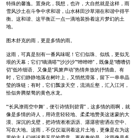
特殊的馨逸。置身此，我想，也许，大自然就是这样，雨
雪风沙土在斗争中求和谐，山水林田沙草湖在和谐中得平
衡。这和谐、这平衡正一点一滴地装扮着这片梦幻的土
地。
图木舒克的雨，更是多情的雨。
这雨，可真是别有一番风味呢！它们似珠、似线，更似无
垠的天幕；它们“嘀滴嗒”“沙沙沙”“哗哗哗”，既像是“嘈嘈切
切”低吟细语、又像是“凤箫声动”热情奔放的抒情曲。有
时，它们静静地落在树叶上，又悄然滑落，留下一串串晶
莹的珠链；有时，它们瓢泼天空，流淌丘壑，汇入江河，
恰似奔腾桀骜的黄色水龙。
“‘长风潦雨空中舞’，便引诗情到碧霄”，这多情的雨啊，就
像是多情的诗人，用诗意轻轻地、柔柔地赞美这迷蒙的大
漠、深沉的戈壁，把诗情淅淅沥沥、潺潺密密洒在空中、
写在大地。这雨，不仅仅滋润着这片土地，更像是在为这
里的主人们倾诉着无尽的爱意。更有趣的是，这雨像是多