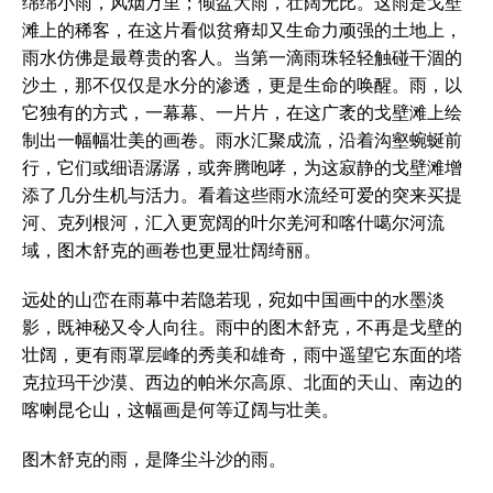
绵绵小雨，风烟万里；倾盆大雨，壮阔无比。这雨是戈壁
滩上的稀客，在这片看似贫瘠却又生命力顽强的土地上，
雨水仿佛是最尊贵的客人。当第一滴雨珠轻轻触碰干涸的
沙土，那不仅仅是水分的渗透，更是生命的唤醒。雨，以
它独有的方式，一幕幕、一片片，在这广袤的戈壁滩上绘
制出一幅幅壮美的画卷。雨水汇聚成流，沿着沟壑蜿蜒前
行，它们或细语潺潺，或奔腾咆哮，为这寂静的戈壁滩增
添了几分生机与活力。看着这些雨水流经可爱的突来买提
河、克列根河，汇入更宽阔的叶尔羌河和喀什噶尔河流
域，图木舒克的画卷也更显壮阔绮丽。
远处的山峦在雨幕中若隐若现，宛如中国画中的水墨淡
影，既神秘又令人向往。雨中的图木舒克，不再是戈壁的
壮阔，更有雨罩层峰的秀美和雄奇，雨中遥望它东面的塔
克拉玛干沙漠、西边的帕米尔高原、北面的天山、南边的
喀喇昆仑山，这幅画是何等辽阔与壮美。
图木舒克的雨，是降尘斗沙的雨。