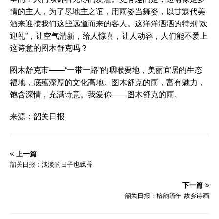
情的主人，为了尽地主之谊，用雨姿当舞姿，以甘霖代美
酒来迎接我们这些远道而来的客人。这洋洋洒洒的特别“欢
迎礼”，让空气清新，给人惊喜，让人动容，人们能不爱上
这诗意的图木舒克吗？
图木舒克市——“一带一路”的咽喉要地，美丽宜居的生态
福地，底蕴深厚的文化高地。图木舒克的雨，富有魅力，
饱含深情，充满诗意。我爱你——图木舒克的雨。
来源：韶关日报
上一篇
韶关日报：淡淡的日子也飘香
下一篇
韶关日报：榕韵流年 故乡诗画