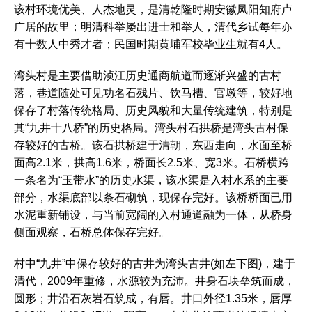
该村环境优美、人杰地灵，是清乾隆时期安徽凤阳知府卢
广居的故里；明清科举屡出进士和举人，清代乡试每年亦
有十数人中秀才者；民国时期黄埔军校毕业生就有4人。
湾头村是主要借助浈江历史通商航道而逐渐兴盛的古村
落，巷道随处可见功名石残片、饮马槽、官墩等，较好地
保存了村落传统格局、历史风貌和大量传统建筑，特别是
其“九井十八桥”的历史格局。湾头村石拱桥是湾头古村保
存较好的古桥。该石拱桥建于清朝，东西走向，水面至桥
面高2.1米，拱高1.6米，桥面长2.5米、宽3米。石桥横跨
一条名为“玉带水”的历史水渠，该水渠是入村水系的主要
部分，水渠底部以条石砌筑，现保存完好。该桥桥面已用
水泥重新铺设，与当前宽阔的入村通道融为一体，从桥身
侧面观察，石桥总体保存完好。
村中“九井”中保存较好的古井为湾头古井(如左下图)，建于
清代，2009年重修，水源较为充沛。井身石块垒筑而成，
圆形；井沿石灰岩石筑成，有唇。井口外径1.35米，唇厚