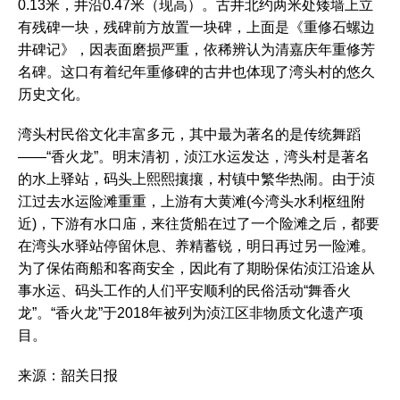
0.13米，井沿0.47米（现高）。古井北约两米处矮墙上立
有残碑一块，残碑前方放置一块碑，上面是《重修石螺边
井碑记》，因表面磨损严重，依稀辨认为清嘉庆年重修芳
名碑。这口有着纪年重修碑的古井也体现了湾头村的悠久
历史文化。
湾头村民俗文化丰富多元，其中最为著名的是传统舞蹈
——“香火龙”。明末清初，浈江水运发达，湾头村是著名
的水上驿站，码头上熙熙攘攘，村镇中繁华热闹。由于浈
江过去水运险滩重重，上游有大黄滩(今湾头水利枢纽附
近)，下游有水口庙，来往货船在过了一个险滩之后，都要
在湾头水驿站停留休息、养精蓄锐，明日再过另一险滩。
为了保佑商船和客商安全，因此有了期盼保佑浈江沿途从
事水运、码头工作的人们平安顺利的民俗活动“舞香火
龙”。“香火龙”于2018年被列为浈江区非物质文化遗产项
目。
来源：韶关日报