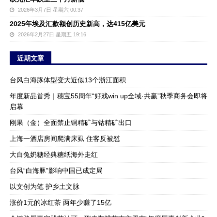
2026年3月7日 星期六 00:37
2025年埃及汇款额创历史新高，达415亿美元
2026年2月27日 星期五 19:16
近期文章
台风白海豚体型变大近似13个浙江面积
年度新品首秀｜穗宝55周年“好戏win up全域·共赢”秋季商务会即将
启幕
刚果（金）全面禁止铜精矿与钴精矿出口
上海一酒店房间爬满床虱 住客反被怼
大白兔奶糖经典糖纸海外走红
台风“白海豚”影响中国已成定局
以文创为笔 护乡土文脉
涨价1元的冰红茶 两年少赚了15亿