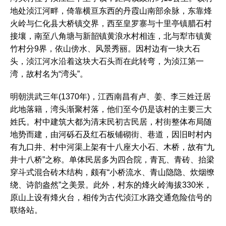
地处浈江河畔，倚靠横亘东西的丹霞山南部余脉，东靠烽
火岭与仁化县大桥镇交界，西至皇罗寨与十里亭镇腊石村
接壤，南至八角塘与新韶镇黄浪水村相连，北与犁市镇黄
竹村分9界，依山傍水、风景秀丽。因村边有一块大石
头，浈江河水沿着这块大石头而在此转弯，为浈江第一
湾，故村名为“湾头”。
明朝洪武三年(1370年)，江西南昌有卢、姜、李三姓迁居
此地落籍，湾头渐聚村落，他们至今仍是该村的主要三大
姓氏。村中建筑大都为清末民初古民居，村街整体布局随
地势而建，由河砾石及红石板铺砌街、巷道，因旧时村内
有九口井、村中河渠上架有十八座大小石、木桥，故有“九
井十八桥”之称。单体民居多为四合院，青瓦、青砖、抬梁
穿斗式混合砖木结构，颇有“小桥流水、青山隐隐、炊烟缭
绕、诗韵盎然”之美景。此外，村东的烽火岭海拔330米，
原山上设有烽火台，相传为古代浈江水路交通危险信号的
联络站。