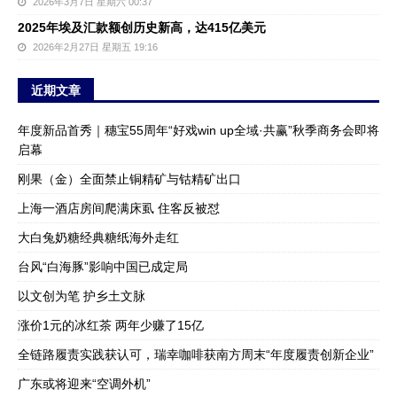
2026年3月7日 星期六 00:37
2025年埃及汇款额创历史新高，达415亿美元
2026年2月27日 星期五 19:16
近期文章
年度新品首秀｜穗宝55周年“好戏win up全域·共赢”秋季商务会即将
启幕
刚果（金）全面禁止铜精矿与钴精矿出口
上海一酒店房间爬满床虱 住客反被怼
大白兔奶糖经典糖纸海外走红
台风“白海豚”影响中国已成定局
以文创为笔 护乡土文脉
涨价1元的冰红茶 两年少赚了15亿
全链路履责实践获认可，瑞幸咖啡获南方周末“年度履责创新企业”
广东或将迎来“空调外机”