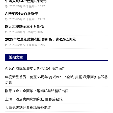
中国人均GDP已超1万美元
2026年5月18日 星期一 18:27
A股连续4天百股涨停
2026年5月11日 星期一 21:33
欧元汇率跌至三个月新低
2026年3月7日 星期六 00:37
2025年埃及汇款额创历史新高，达415亿美元
2026年2月27日 星期五 19:16
近期文章
台风白海豚体型变大近似13个浙江面积
年度新品首秀｜穗宝55周年“好戏win up全域·共赢”秋季商务会即将
启幕
刚果（金）全面禁止铜精矿与钴精矿出口
上海一酒店房间爬满床虱 住客反被怼
大白兔奶糖经典糖纸海外走红