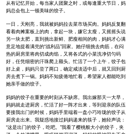
从有记忆开始，每当家人团聚之时，或每逢重大节日，妈
妈总会包上一顿美味的饺子。
一日，天刚亮，我就被妈妈拉去菜市场买肉。妈妈反复翻
看着肉摊案板上的肉，拿起一块，嫌它太瘦，又摇摇头说
另一块太肥，直到挑出新鲜、肥瘦相间的肉，妈妈才心满
意足地提着满兜的“战利品”回家。她仔细挑去肉筋，在闷
热的厨房里将肉切成肉馅，又将各式的小菜洗净切匀码
好，任凭细密的汗珠爬上额头。忙活了一个上午，饺子包
好上桌，妈妈只尝了两口，确定咸淡适中后，就又回到厨
房去煮下一锅。妈妈不知疲倦地忙着，希望家人都能吃到
她亲手做的饺子。
妈妈的饺子在重要的时刻从不缺席。我出嫁那天一大早，
妈妈就走进厨房，忙活了好一阵才出来，等到迎亲的队伍
要接我出门的时候，妈妈手里端着一盘小巧玲珑的饺子从
厨房走出来。我疑惑地接过妈妈递来的筷子，她轻声说：
“这是出门的饺子，吃吧。”我看了樱桃般大小的饺子，夹