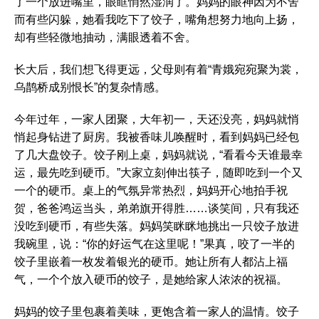
了一个放进嘴里，眼眶悄然湿润了。妈妈的眼神因为不舍
而有些闪躲，她看我吃下了饺子，嘴角想努力地向上扬，
却有些轻微地抽动，满眼透着不舍。
长大后，我们想飞得更远，父母则有着“青娥宛宛聚为裳，
乌鹊桥成别恨长”的复杂情感。
今年过年，一家人团聚，大年初一，天还没亮，妈妈就悄
悄起身钻进了厨房。我被香味儿唤醒时，看到妈妈已经包
了几大盘饺子。饺子刚上桌，妈妈就说，“看看今天谁最幸
运，最先吃到硬币。”大家立刻伸出筷子，随即吃到一个又
一个的硬币。桌上的气氛异常热烈，妈妈开心地拍手祝
贺，爸爸鸿运当头，弟弟旗开得胜……谈笑间，只有我还
没吃到硬币，有些失落。妈妈笑眯眯地挑出一只饺子放进
我碗里，说：“你的好运气在这里呢！”果真，咬了一半的
饺子里嵌着一枚发着银光的硬币。她让所有人都沾上福
气，一个个放入硬币的饺子，是她给家人浓浓的祝福。
妈妈的饺子里包裹着美味，更饱含着一家人的温情。饺子