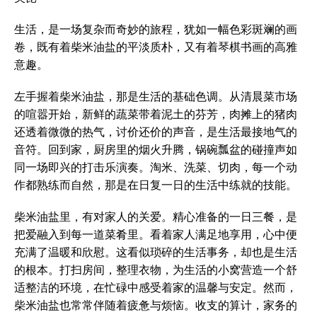
生活，是一场复杂而奇妙的旅程，犹如一幅色彩斑斓的画
卷，既有着柴米油盐的平淡质朴，又有着琴棋书画的高雅
意趣。
左手握着柴米油盐，那是生活的基础色调。从清晨菜市场
的喧嚣开始，新鲜的蔬菜带着泥土的芬芳，肉摊上的猪肉
还透着微微的热气，讨价还价的声音，是生活最接地气的
音符。回到家，厨房里的烟火升腾，锅碗瓢盆的碰撞声如
同一场即兴的打击乐演奏。淘米、洗菜、切肉，每一个动
作都熟练而自然，那是在日复一日的生活中练就的技能。
柴米油盐里，有对家人的关爱。精心准备的一日三餐，是
把爱融入到每一道菜肴里。看着家人满足地享用，心中便
充满了温暖和欣慰。这看似琐碎的生活事务，却也是生活
的根本。打扫房间，整理衣物，为生活的小窝营造一个舒
适整洁的环境，在忙碌中感受着家的温馨与安定。然而，
柴米油盐也常常伴随着疲惫与烦恼。收支的算计，家务的