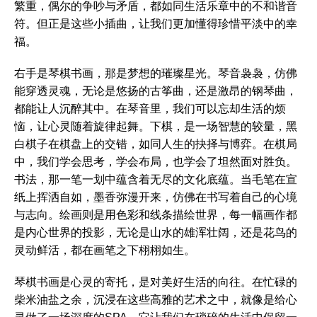
繁重，偶尔的争吵与矛盾，都如同生活乐章中的不和谐音
符。但正是这些小插曲，让我们更加懂得珍惜平淡中的幸
福。
右手是琴棋书画，那是梦想的璀璨星光。琴音袅袅，仿佛
能穿透灵魂，无论是悠扬的古筝曲，还是激昂的钢琴曲，
都能让人沉醉其中。在琴音里，我们可以忘却生活的烦
恼，让心灵随着旋律起舞。下棋，是一场智慧的较量，黑
白棋子在棋盘上的交错，如同人生的抉择与博弈。在棋局
中，我们学会思考，学会布局，也学会了坦然面对胜负。
书法，那一笔一划中蕴含着无尽的文化底蕴。当毛笔在宣
纸上挥洒自如，墨香弥漫开来，仿佛在书写着自己的心境
与志向。绘画则是用色彩和线条描绘世界，每一幅画作都
是内心世界的投影，无论是山水的雄浑壮阔，还是花鸟的
灵动鲜活，都在画笔之下栩栩如生。
琴棋书画是心灵的寄托，是对美好生活的向往。在忙碌的
柴米油盐之余，沉浸在这些高雅的艺术之中，就像是给心