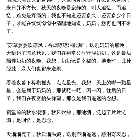
来日并不方长。秋天的夜晚是寂静的，叫人追忆，而追
忆，难免是疼痛的，我也不知道还要多久，还要多少个日
子，才能在恍恍惚惚中清醒地知道，奶奶，您再也回不来
了。
“苏草萋萋吹凉风，香烟缭缭泪眼蒙”，送别奶奶的那晚，
天刮起了凉意秋风，我们在祠堂公厅守候奶奶，这是最后
陪伴奶奶的夜晚。我想，奶奶该是幸福的。她走时，儿孙
绕膝，亲人们也都来送别。
看着夜幕下棕榈摇曳，点点星光。我想，天上的哪一颗星
星，会是属于奶奶的，那就眨一眨，闪一闪，往后的日
子，我们在夜空抬头仰望，那会是我们遥远的念想。
祠堂前的秋水潮涨，秋风吹拂，那池塘，泛起了片片涟
漪，是回忆，是思念。
天渐渐亮了，秋日渐温婉，送别声渐遥远，蘸泪寄哀思，