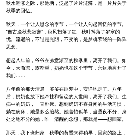
秋水潮涨之际，那池塘，泛起了片片涟漪，是一片片关于
秋季的回忆。
秋天，一个让人思念的季节，一个让人勾起回忆的季节。
“自古逢秋悲寂寥”，秋风扫落了红，秋叶抖落了岁寒的
忧。流逝的，不过是光阴，不变的，是梦魂萦绕的一阵阵
思念。
想起八年前，爷爷在凉意渐至的秋季里，离开了我们。如
今，天渐凉，露渐重，奶奶也在这个季节，永远地离开了
我们……
八年前的那天清晨，爷爷在睡梦中，安详地走了。八年
后，奶奶也放下她牵挂和留恋的人世间，离开了我们。生
病中的奶奶，一直卧床。想到奶奶不喜身闲的生活习惯，
躺在病床，她是多么煎熬。她害怕孤单，当昼夜不分、身
处之地不分的她，唯一清醒的念想，那就是——想回家。
那天，我下班归家，秋季的黄昏来得稍早，回家的路上，