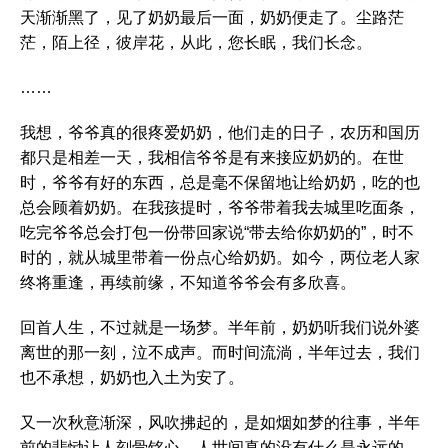
天渐渐黑了，见了奶奶最后一面，奶奶便走了。尘路茫
茫，陌上径，彼岸花，从此，您长眠，我们长念。
……
我想，爷爷真的很疼爱奶奶，他们走的日子，农历和国历
都只是相差一天，我相信爷爷是有来接应奶奶的。在世
时，爷爷有好的东西，总是毫不保留地让给奶奶，吃的也
总会顾着奶奶。在我孩提时，爷爷带着我去城里吃面条，
吃完爷爷总会打包一份带回家说“带去给你奶奶的”，时不
时的，就从城里带着一份点心给奶奶。如今，两位老人家
终将重逢，再续前缘，不知道爷爷会有多欣喜。
回首人生，不过就是一场梦。半年前，奶奶听我们说外婆
离世的那一刻，泣不成声。而时间流淌，半年过去，我们
也不承想，奶奶也入土为安了。
又一次秋意渐深，风吹拂起的，是如烟如梦的往事，半年
前的悲恸让人刻骨铭心，人世间真的没有什么是永远的，