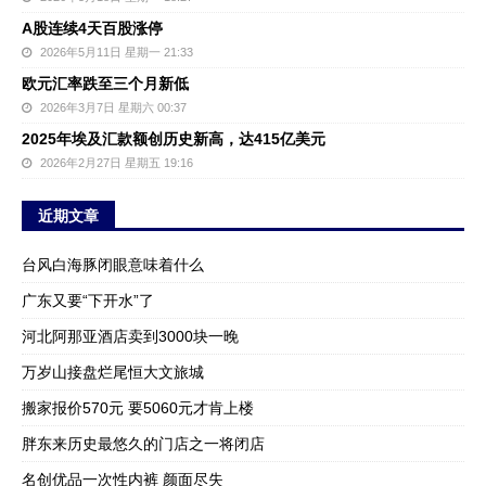
A股连续4天百股涨停
2026年5月11日 星期一 21:33
欧元汇率跌至三个月新低
2026年3月7日 星期六 00:37
2025年埃及汇款额创历史新高，达415亿美元
2026年2月27日 星期五 19:16
近期文章
台风白海豚闭眼意味着什么
广东又要“下开水”了
河北阿那亚酒店卖到3000块一晚
万岁山接盘烂尾恒大文旅城
搬家报价570元 要5060元才肯上楼
胖东来历史最悠久的门店之一将闭店
名创优品一次性内裤 颜面尽失