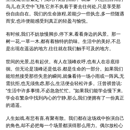
鸟儿,在天空中飞翔,它并不执着于要去往何处,只是享受那
份自由自在。我们的生命旅程,若能少一些执念,多一些随遇
而安,也许便能感受到真正的轻盈与愉悦。
有时候,我们不妨放慢脚步,停下来,看看身边的风景。那一
树一花,一草一木,都有着独特的韵味。生活中的美好,不总
是出现在遥远的地方,往往就在我们触手可及的地方。
世间的光景,总有起伏。有人在顶峰欢呼,也有人在谷底徘
徊。但无论是顶峰还是低谷,都是生命的一部分。如果我们
能坦然接受那些失意的瞬间,就像看待一场小雨或一阵风,无
需抗拒,也无须焦虑,那么,生活便会轻松许多。汪曾祺曾说:
“生活中许多事情,不必急急忙忙。”如果我们能学会慢下来,
学会在繁杂中找到内心的宁静,那么,我们便拥有了一份真正
的逍遥。
人生如戏,有悲有喜,有聚有散。我们都在这场戏中扮演自己
的角色,却不必把每一个场景都演得那么用力。偶尔放松心