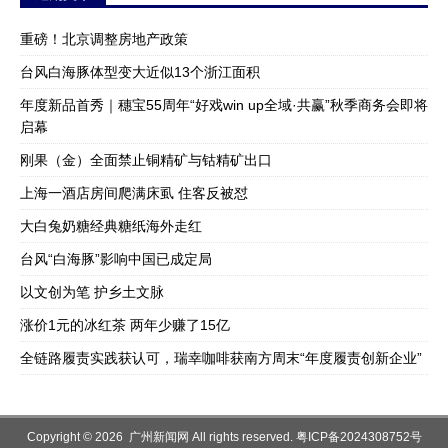
重磅！北京调整房地产政策
台风白海豚体型变大近似13个浙江面积
年度新品首秀｜穗宝55周年“好戏win up全域·共赢”秋季商务会即将
启幕
刚果（金）全面禁止铜精矿与钴精矿出口
上海一酒店房间爬满床虱 住客反被怼
大白兔奶糖经典糖纸海外走红
台风“白海豚”影响中国已成定局
以文创为笔 护乡土文脉
涨价1元的冰红茶 两年少赚了15亿
全链路履责实践获认可，瑞幸咖啡获南方周末“年度履责创新企业”
Copyright © 2026 广州新闻网 All rights reserved.
粤ICP备2024308752号