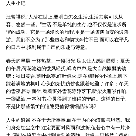
人生小记
汪曾祺说:“人活在世上,要明白怎么生活,生活其实可以从
容、悠然一些。”生活,不是单纯的生存,也不仅仅是追求所
谓的成功。它是一场漫长的旅程,更是一场随遇而安的逍遥
游。我们不必为了那些虚名和物欲奔忙不已,而可以在平凡
的日常中,找到属于自己的乐趣与诗意。
春天的早晨,一杯热茶、一缕阳光,足以让人感到温暖；夏天
的午后,荷花池边的微风轻抚,蝉鸣声声,是大自然慷慨的馈
赠；秋日黄昏,落叶飘零,红叶似火,走在幽静的小径上,脚下
踩着满地的枫叶,心头的烦忧仿佛也跟着轻盈了许多；冬天
的雪夜,围炉而坐,看着窗外雪花静静落下,听柴火噼啪作响,
一盏温酒,一本闲书,心灵得到了难得的宁静。这样的日子,
不是比那些繁忙的追逐更值得细细品味吗?
人生的逍遥,不在于无所事事,而在于内心的澄澈与坦然。我
们身处红尘之中,注定要面对风雨和波折,但若心中有一片净
土,便能在纷繁之中找到片刻的清静。就像一只悠然自得的