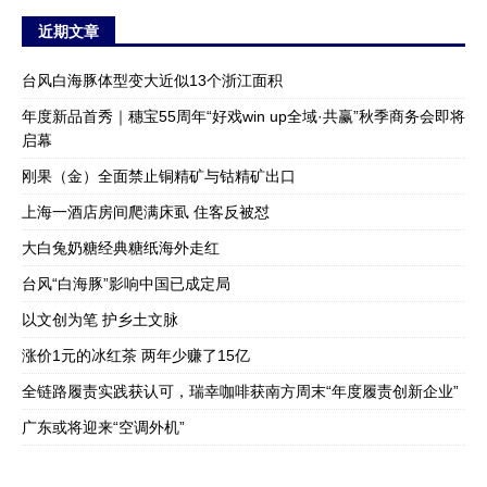
近期文章
台风白海豚体型变大近似13个浙江面积
年度新品首秀｜穗宝55周年“好戏win up全域·共赢”秋季商务会即将
启幕
刚果（金）全面禁止铜精矿与钴精矿出口
上海一酒店房间爬满床虱 住客反被怼
大白兔奶糖经典糖纸海外走红
台风“白海豚”影响中国已成定局
以文创为笔 护乡土文脉
涨价1元的冰红茶 两年少赚了15亿
全链路履责实践获认可，瑞幸咖啡获南方周末“年度履责创新企业”
广东或将迎来“空调外机”