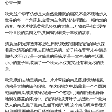
心香一瓣
秋天,这个季节仿佛是大自然最慷慨的画家,不急不缓地步入
世界的每一个角落,以金黄为主色调,轻轻挥洒出一幅绚烂的
画卷。在这片被温柔秋风轻抚的大地上,万物似乎都沉浸在
一种喜悦的氛围之中,共同编织着关于丰收的故事。
清晨,当阳光穿透薄雾,拂过田野,我便跟随着奶奶的脚步,踩
着露水清亮的田埂,去田地里采摘。篮子挎在臂弯,心中满是
期待,这不仅仅是一次简单的采摘,更是一堂生动的生活课。
小小的篮子里,装满了一个秋天,不仅充实,还有着无尽的快
乐。
秋天,我们去地里摘南瓜。片片翠绿的南瓜藤,肆意地铺展,
仿佛是大地的绿色织锦。在这织锦之中,隐藏着一个个圆润
饱满的南瓜,或黄或绿,宛如一个个憨态可掬的胖娃娃,静静
地躺在藤蔓的怀抱中。奶奶轻轻拨开叶子,挑选出一个最为
诱人的南瓜,敲了敲南瓜,侧耳倾听,“听,这个南瓜听声音很沉
闷,说明里面的果肉已经饱满成熟了。来,孩子,我们一起把