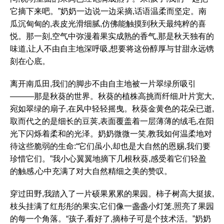
它摘下来吧。”奶奶一边说一边采摘,话语温柔而坚定。南
瓜沉甸甸的,表皮光滑细腻,仿佛能触摸到秋天最纯粹的喜
悦。那一刻,空气中弥漫着果实成熟的香气,那是秋天独有的
味道,让人不由自主地深呼吸,想要将这份醇厚与甘甜永远镌
刻在心底。
离开南瓜田,我们的脚步不由自主地被一片翠绿所吸引
———那是秋葵的世界。秋葵的植株高挑而纤细,叶片宽大,
宛如翠绿的扇子,在风中轻轻摇曳。秋葵金黄色的花朵已逝,
取而代之的是细长的豆荚,表面覆盖着一层薄薄的绒毛,在阳
光下闪烁着柔和的光泽。奶奶微微一笑,教我如何温柔地对
待这些脆弱的生命:“它们虽小,却也是大自然的恩赐,我们要
珍惜它们。”我小心翼翼地摘下几根秋葵,感受着它们轻盈
的触感,心中充满了对大自然精细之美的赞叹。
穿过田野,我踏入了一片硕果累累的果园。柿子树高大挺拔,
枝头挂满了红彤彤的果实,它们像一盏盏小灯笼,照亮了果园
的每一个角落。“孩子,看好了,摘柿子可是个技术活。”奶奶