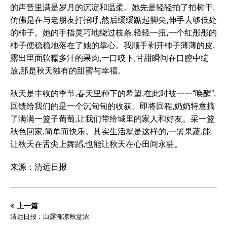
的声音里满是岁月的沉淀和温柔。她先是轻轻拍了拍树干,
仿佛是在与老朋友打招呼,然后缓缓踮起脚尖,伸手去够低处
的柿子。她的手指灵巧地绕过枝条,轻轻一扭,一个红彤彤的
柿子便稳稳地落在了她的掌心。我顺手剥开柿子薄薄的皮,
露出里面软糯多汁的果肉,一口咬下,甘甜瞬间在口腔中绽
放,那是秋天独有的甜蜜与幸福。
秋天是丰收的季节,春天里种下的希望,在此时被一一“唤醒”,
回馈给我们的是一个沉甸甸的收获。即将回程,奶奶特意摘
了满满一篮子葡萄,让我们带给城里的家人和好友。采一篮
秋色回家,简单而快乐。其实生活就是这样的,一篮果蔬,能
让秋天在舌尖上舞蹈,也能让秋天在心田间永驻。
来源：清远日报
上一篇
清远日报：白露渐凉秋意浓