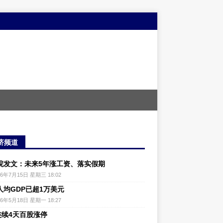
济频道
院发文：未来5年涨工资、落实假期
26年7月15日 星期三 18:02
人均GDP已超1万美元
26年5月18日 星期一 18:27
连续4天百股涨停