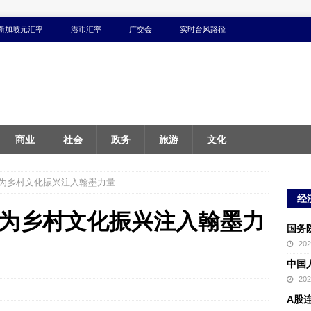
新加坡元汇率
港币汇率
广交会
实时台风路径
商业
社会
政务
旅游
文化
为乡村文化振兴注入翰墨力量
经
为乡村文化振兴注入翰墨力
国务
20
中国
20
A股