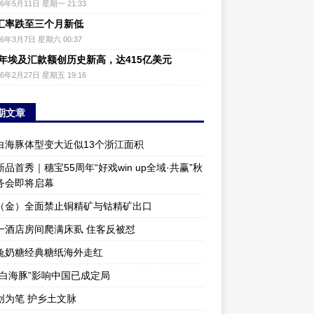
26年5月11日 星期一 21:33
汇率跌至三个月新低
26年3月7日 星期六 00:37
25年埃及汇款额创历史新高，达415亿美元
26年2月27日 星期五 19:16
期文章
白海豚体型变大近似13个浙江面积
品首秀｜穗宝55周年“好戏win up全域·共赢”秋
务会即将启幕
（金）全面禁止铜精矿与钴精矿出口
一酒店房间爬满床虱 住客反被怼
兔奶糖经典糖纸海外走红
“白海豚”影响中国已成定局
创为笔 护乡土文脉