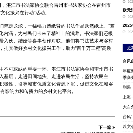
20
近日，湛江市书法家协会联合雷州市书法家协会在雷州市
欧元
文化振兴在行动”活动。
20
20
们笔走龙蛇，一幅幅力透纸背的书法作品跃然纸上。“笃
20
文化内涵，为村民们带来了精神上的滋养。书法家们还根
居入伙、结婚等喜事创作对联。他们将书法艺术与乡村
近
，扎实做好乡村文化振兴工作，助力“百千万工程”高质
台风
中不可或缺的重要一环。湛江市书法家协会和雷州市书
年度新
入基层，走进田间地头、走进农民生活，坚持农民主
季商
积极性，引导城市优质文化资源下沉，促进文化在城乡
刚果
化有影响力和传播力的乡村文化平台。
上海
大白
台风
以文
下一篇