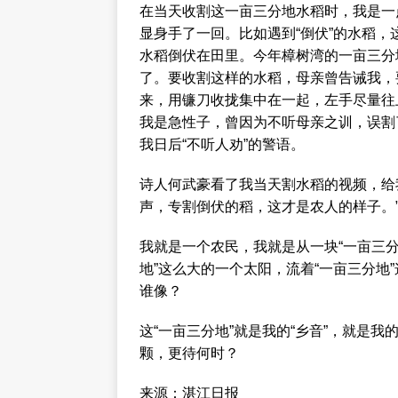
在当天收割这一亩三分地水稻时，我是一
显身手了一回。比如遇到“倒伏”的水稻
水稻倒伏在田里。今年樟树湾的一亩三分
了。要收割这样的水稻，母亲曾告诫我，
来，用镰刀收拢集中在一起，左手尽量往
我是急性子，曾因为不听母亲之训，误割
我日后“不听人劝”的警语。
诗人何武豪看了我当天割水稻的视频，给
声，专割倒伏的稻，这才是农人的样子。
我就是一个农民，我就是从一块“一亩三分
地”这么大的一个太阳，流着“一亩三分地
谁像？
这“一亩三分地”就是我的“乡音”，就是我的
颗，更待何时？
来源：湛江日报