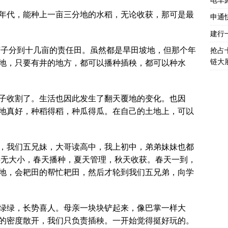
电车
年代，能种上一亩三分地的水稻，无论收获，那可是最
申通
建行
一下子分到十几亩的责任田。虽然都是旱田坡地，但那个年
抢占
链大
地，只要有井的地方，都可以播种插秧，都可以种水
子收割了。生活也因此发生了翻天覆地的变化。也因
地真好，种稻得稻，种瓜得瓜。在自己的土地上，可以
，我们五兄妹，大哥读高中，我上初中，弟弟妹妹也都
事无大小，春天播种，夏天管理，秋天收获。春天一到，
地，会耙田的帮忙耙田，然后才轮到我们五兄弟，向学
绿绿，长势喜人。母亲一块块铲起来，像巴掌一样大
的密度散开，我们只负责插秧。一开始觉得挺好玩的。