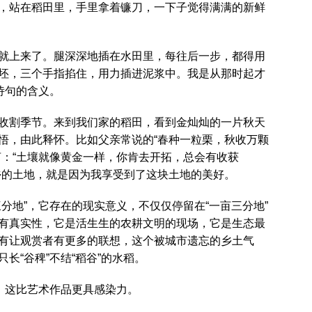
，站在稻田里，手里拿着镰刀，一下子觉得满满的新鲜
就上来了。腿深深地插在水田里，每往后一步，都得用
坯，三个手指掐住，用力插进泥浆中。我是从那时起才
诗句的含义。
收割季节。来到我们家的稻田，看到金灿灿的一片秋天
悟，由此释怀。比如父亲常说的“春种一粒栗，秋收万颗
言：“土壤就像黄金一样，你肯去开拓，总会有收获
乡的土地，就是因为我享受到了这块土地的美好。
分地”，它存在的现实意义，不仅仅停留在“一亩三分地”
有真实性，它是活生生的农耕文明的现场，它是生态最
有让观赏者有更多的联想，这个被城市遗忘的乡土气
长“谷稗”不结“稻谷”的水稻。
，这比艺术作品更具感染力。