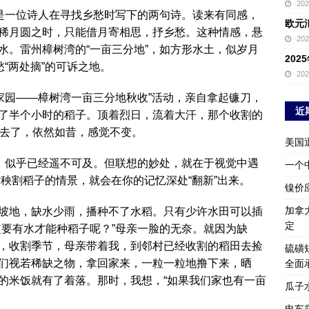
20
这是一位诗人在寻找乡愁时写下的两句诗。读来有同感，
欧元
稀月圆之时，只能借月寄相思，抒乡愁。这种情感，悬
20
水。雷州樟树湾的“一亩三分地”，如方形水土，似岁月
20
愁“两处摘”的可诉之地。
20
家园——樟树湾一亩三分地秋收”活动，亲自拿起镰刀，
近
了半个小时的稻子。顶着烈日，流着大汗，那个收割的
过去了，依然如昔，感觉不变。
美国
了，似乎已经遥不可及。但联想的妙处，就在于视觉中遇
一个
插秧割稻子的情景，就会在你的记忆深处“翻新”出来。
镍价
加拿
坡地，缺水少雨，播种不了水稻。只有少许水田可以插
定
定要有水才能种稻子呢？”母亲一脸的无奈。就因为缺
，收割季节，母亲带着我，到邻村已经收割的稻田去捡
硫磺
们视若稀缺之物，拿回家来，一粒一粒地撸下来，晒
全面
的米饭就有了着落。那时，我想，“如果我们家也有一亩
瓜子