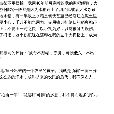
点都不用摆拍。我用40年前母亲教给我的割稻经验，大
，这种情况一般都是因为水稻遇上了刮台风或者大水导致
地水稻，有一半以上水稻是倒伏甚至已经腐烂在泥土里
要小心，千万不能急用力。先用镰刀把倒伏的稻秆挑起
上，不要图一时之快，以小扎为好，以防被镰刀误伤。
了拇指，这个伤疤现在还印在我的左手大拇指上，成为
我很高的评价：“波哥不戴帽，赤脚，弯腰低头，不出
”
地”里长出来的一个农民的孩子。我就是顶着“一亩三分
”这么多的汗水，成熟起来的农民的后代，我不像农人，
“心香一半”，就是我“可摘”的乡愁，我不拼命地多“摘”几