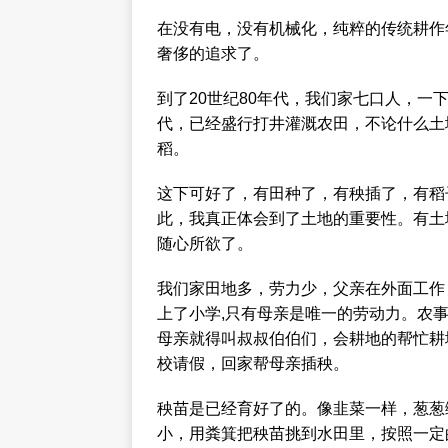
在没有电，没有机械化，纯粹的传统耕作
奢侈的追求了。
到了20世纪80年代，我们家七口人，
代，已经盛行打井灌溉农田，不论什么土
稻。
这下可好了，有田种了，有秧插了，有稻
此，我真正体会到了土地的重要性。有土
随心所欲了。
我们家田地多，劳力少，父亲在外面工作
上了小学,只有母亲是唯一的劳动力。农
母亲就得叫叔叔伯伯们，会耕地的帮忙耕
校请假，回家帮母亲插秧。
秧苗是已经育好了的。像韭菜一样，葱葱
小，用粪箕把秧苗挑到水田里，按照一定