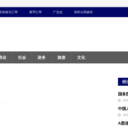
新加坡元汇率
港币汇率
广交会
实时台风路径
商业
社会
政务
旅游
文化
经
国务
20
中国
20
A股