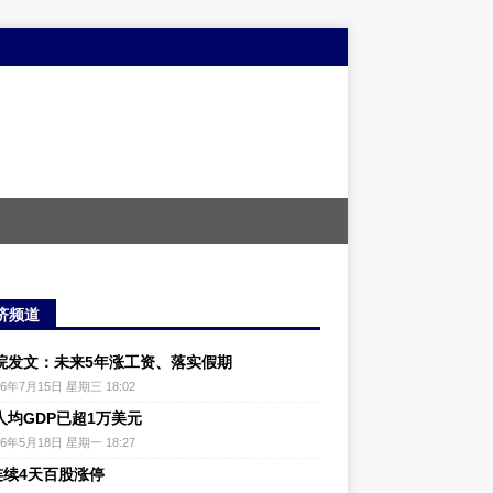
济频道
院发文：未来5年涨工资、落实假期
26年7月15日 星期三 18:02
人均GDP已超1万美元
26年5月18日 星期一 18:27
连续4天百股涨停