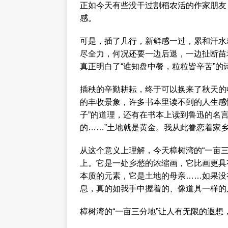
正如今天有些没干过割稻农活的作家朋友
感。
可是，插了几行，新鲜感一过，累和汗水
尽全力，何况还要一边后退，一边扯断苗
真正明白了“谁知盘中餐，粒粒皆辛苦”的
插秧的辛勤耕耘，终于可以换来了秋天的
的丰收景象，许多书本里读不到的人生感
子”的道理，还有在书本上读到鲁迅的名
的……”土地就是黄金。我从此眷恋着家
从这个意义上理解，今天樟树湾的“一亩三
上。它是一处乡愁的浓缩画，它比画更具
本质的元素，它是土地的母亲……如果没
息，真的如我手中握着的、像道具一样的只
樟树湾的“一亩三分地”让人有无限的遐想