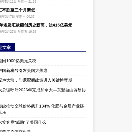
26年5月11日 星期一 21:33
汇率跌至三个月新低
26年3月7日 星期六 00:37
25年埃及汇款额创历史新高，达415亿美元
26年2月27日 星期五 19:16
期文章
退回1000亿美元关税
中国新税号引发美国大焦虑
应声大涨，印尼配额政策进入关键博弈期
大总理呼吁2026年完成加拿大—东盟自由贸易协
短缺推动全球价格飙升134% 化肥与金属产业链
承压
水饺究竟“威胁”了美国什么