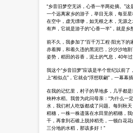
“乡音旧梦空无诉，心香一半两处摘。”
一个远离家乡的游子，举目无亲，每至星
在空中，虚无缥缈，如无根之木，无源之
有声，它就是游子的“心香一半”，就是乡
前不久，我参加了“百千万工程·阳光下的
赤着脚，和着久违的黑泥巴，沙沙沙地割
姿势，稻田的谷香，泥土的气息，40年
我这个“乡音旧梦”应该是半个世纪以前
上“相似点”，它就会“浮想联翩”，一幕幕
在我的记忆里，村子的旱地多，几乎都是
秧种水稻。我曾为此问母亲：“为什么一
水，我们村人吃饭都成了问题。每到秋天
稻穗，一株一株遗落在水田里的稻穗，我
干，再拿到石碓上脱掉稻壳，一顿白花花
三分地的水稻，那该多好！”