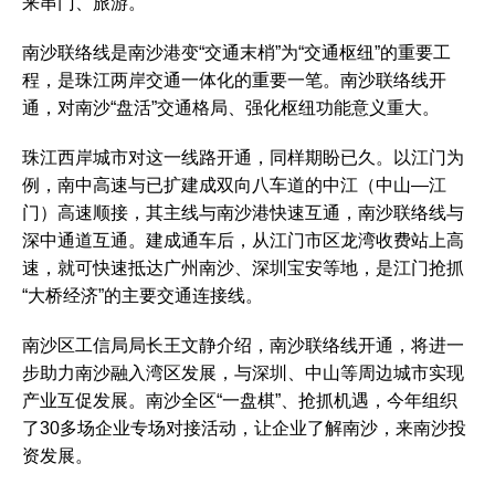
来串门、旅游。
南沙联络线是南沙港变“交通末梢”为“交通枢纽”的重要工
程，是珠江两岸交通一体化的重要一笔。南沙联络线开
通，对南沙“盘活”交通格局、强化枢纽功能意义重大。
珠江西岸城市对这一线路开通，同样期盼已久。以江门为
例，南中高速与已扩建成双向八车道的中江（中山—江
门）高速顺接，其主线与南沙港快速互通，南沙联络线与
深中通道互通。建成通车后，从江门市区龙湾收费站上高
速，就可快速抵达广州南沙、深圳宝安等地，是江门抢抓
“大桥经济”的主要交通连接线。
南沙区工信局局长王文静介绍，南沙联络线开通，将进一
步助力南沙融入湾区发展，与深圳、中山等周边城市实现
产业互促发展。南沙全区“一盘棋”、抢抓机遇，今年组织
了30多场企业专场对接活动，让企业了解南沙，来南沙投
资发展。