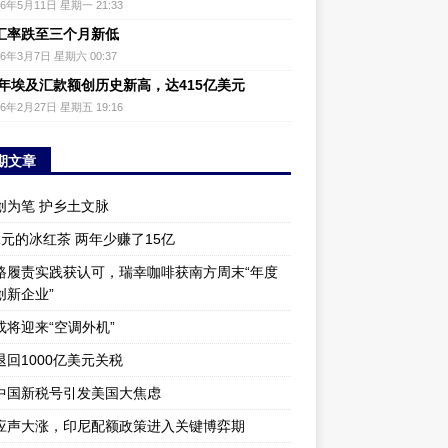
26年5月11日 星期一 21:33
汇率跌至三个月新低
26年3月7日 星期六 00:37
25年埃及汇款额创历史新高，达415亿美元
26年2月27日 星期五 19:16
期文章
创为笔 护乡土文脉
1元的冰红茶 两年少赚了15亿
路履责实践获认可，瑞幸咖啡获南方周末“年度
创新企业”
或将迎来“空调外机”
退回1000亿美元关税
中国新税号引发美国大焦虑
应声大涨，印尼配额政策进入关键博弈期