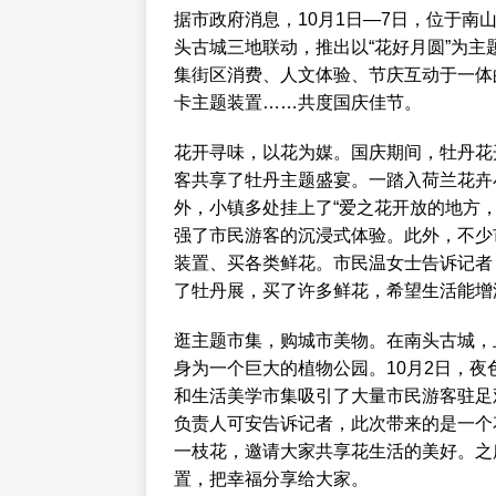
据市政府消息，10月1日—7日，位于
头古城三地联动，推出以“花好月圆”为
集街区消费、人文体验、节庆互动于一体
卡主题装置……共度国庆佳节。
花开寻味，以花为媒。国庆期间，牡丹花
客共享了牡丹主题盛宴。一踏入荷兰花卉
外，小镇多处挂上了“爱之花开放的地方
强了市民游客的沉浸式体验。此外，不少
装置、买各类鲜花。市民温女士告诉记者
了牡丹展，买了许多鲜花，希望生活能增
逛主题市集，购城市美物。在南头古城，
身为一个巨大的植物公园。10月2日，
和生活美学市集吸引了大量市民游客驻足
负责人可安告诉记者，此次带来的是一个
一枝花，邀请大家共享花生活的美好。之
置，把幸福分享给大家。