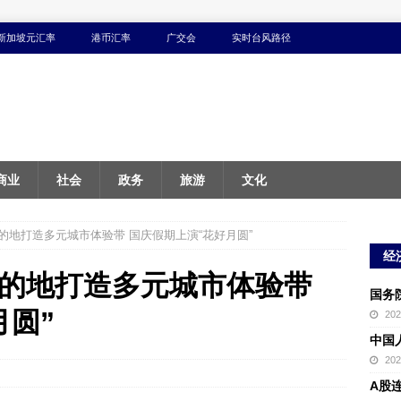
新加坡元汇率
港币汇率
广交会
实时台风路径
商业
社会
政务
旅游
文化
的地打造多元城市体验带 国庆假期上演“花好月圆”
经
的地打造多元城市体验带
国务
月圆”
20
中国
20
A股