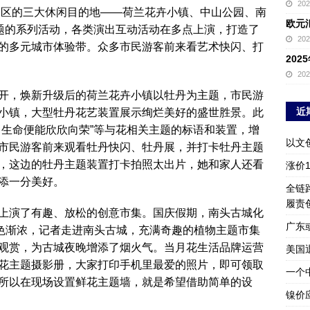
20
南山区的三大休闲目的地——荷兰花卉小镇、中山公园、南
欧元
主题的系列活动，各类演出互动活动在多点上演，打造了
20
的多元城市体验带。众多市民游客前来看艺术快闪、打
20
20
开，焕新升级后的荷兰花卉小镇以牡丹为主题，市民游
近
小镇，大型牡丹花艺装置展示绚烂美好的盛世胜景。此
，生命便能欣欣向荣”等与花相关主题的标语和装置，增
以文
市民游客前来观看牡丹快闪、牡丹展，并打卡牡丹主题
，这边的牡丹主题装置打卡拍照太出片，她和家人还看
涨价
添一分美好。
全链
履责
上演了有趣、放松的创意市集。国庆假期，南头古城化
广东
夜色渐浓，记者走进南头古城，充满奇趣的植物主题市集
观赏，为古城夜晚增添了烟火气。当月花生活品牌运营
美国
花主题摄影册，大家打印手机里最爱的照片，即可领取
一个
所以在现场设置鲜花主题墙，就是希望借助简单的设
镍价