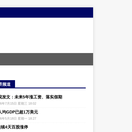
济频道
院发文：未来5年涨工资、落实假期
26年7月15日 星期三 18:02
人均GDP已超1万美元
26年5月18日 星期一 18:27
连续4天百股涨停