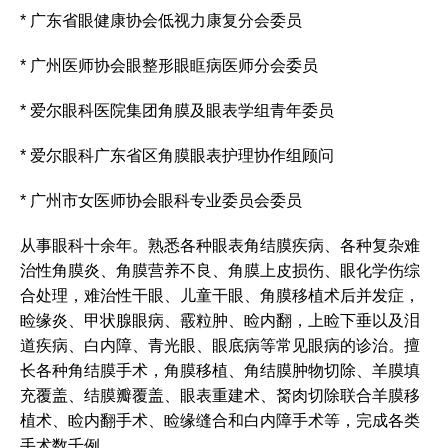
* 广东省眼健康协会低视力康复分会委员
* 广州医师协会眼整形眼眶病医师分会委员
* 爱尔眼科医院集团角膜及眼表学组青年委员
* 爱尔眼科广东省区角膜眼表护理协作组顾问
* 广州市女医师协会眼科专业委员会委员
从事眼科十余年。熟悉各种眼表角结膜疾病、各种复杂难
治性角膜炎、角膜营养不良、角膜上皮损伤、眼化学伤综
合处理，难治性干眼、儿童干眼、角膜移植术后并发症，
睑缘炎、甲状腺眼病、霰粒肿、睑内翻，上睑下垂以及泪
道疾病、白内障、青光眼、眼底病等常见眼病的诊治。擅
长各种角结膜手术，角膜移植、角结膜肿物切除、羊膜填
充覆盖、结膜瓣覆盖、眼表重建术、胬肉切除联合羊膜移
植术、睑内翻手术、睑缘缝合和白内障手术等，完成各类
手术数千例。