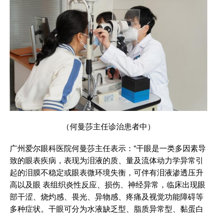
（何曼莎主任诊治患者中）
广州爱尔眼科医院何曼莎主任表示：“干眼是一类多因素导
致的眼表疾病，表现为泪液的质、量及流体动力学异常引
起的泪膜不稳定或眼表微环境失衡，可伴有泪液渗透压升
高以及眼 表组织炎性反应、损伤、神经异常，临床出现眼
部干涩、烧灼感、畏光、异物感、疼痛及视觉功能障碍等
多种症状。干眼可分为水液缺乏型、脂质异常型、黏蛋白