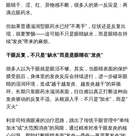
眼睛干、涩、红、异物感不断，很多人的第一反应是：再
滴点眼药水。
但如果普通滋润型眼药水已经”不离手”，症状还是反复出
现，就要警惕——这可能不只是眼睛缺水，而是眼睛在持
续”发炎”带来的麻烦。
干眼反复，不只是“缺水”而是是眼睛在”发炎”
很多人以为干眼就是眼泪不够。其实，当眼睛表面的保护
膜受损后，身体里的发炎反应会持续进行，进一步破坏眼
睛的湿润环境，造成”越干越发炎、越发炎越干”的坏循
环。长期只靠眼药水滋润表面，往往难以真正打断这种由
发炎驱动的反复不适。从根源入手：不只是”加水”，而是”
灭火”
利非司特滴眼液的治疗思路，跳出了传统干眼管理中”单纯
加水”或”大范围消炎”的局限，通过精准对准干眼发炎的核
心问题，帮助打断眼睛表面”发炎—受伤—更严重发炎”的