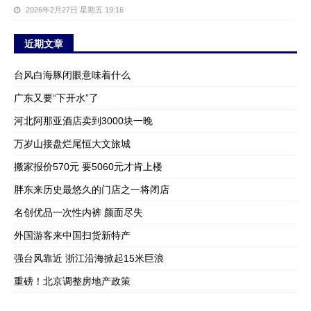
2026年2月27日 星期五 19:16
近期文章
台风白海豚闭眼意味着什么
广东又要“下开水”了
河北阿那亚酒店卖到3000块一晚
万岁山接盘烂尾恒大文旅城
搬家报价570元 要5060元才肯上楼
胖东来历史最悠久的门店之一将闭店
名创优品一次性内裤 颜面尽失
外国游客来中国扫货新特产
强台风靠近 浙江沿海掀起15米巨浪
重磅！北京调整房地产政策