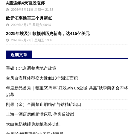
A股连续4天百股涨停
2026年5月11日 星期一 21:33
欧元汇率跌至三个月新低
2026年3月7日 星期六 00:37
2025年埃及汇款额创历史新高，达415亿美元
2026年2月27日 星期五 19:16
近期文章
重磅！北京调整房地产政策
台风白海豚体型变大近似13个浙江面积
年度新品首秀｜穗宝55周年“好戏win up全域·共赢”秋季商务会即将
启幕
刚果（金）全面禁止铜精矿与钴精矿出口
上海一酒店房间爬满床虱 住客反被怼
大白兔奶糖经典糖纸海外走红