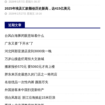
2026年3月7日 星期六 00:37
2025年埃及汇款额创历史新高，达415亿美元
2026年2月27日 星期五 19:16
近期文章
台风白海豚闭眼意味着什么
广东又要“下开水”了
河北阿那亚酒店卖到3000块一晚
万岁山接盘烂尾恒大文旅城
搬家报价570元 要5060元才肯上楼
胖东来历史最悠久的门店之一将闭店
名创优品一次性内裤 颜面尽失
外国游客来中国扫货新特产
强台风靠近 浙江沿海掀起15米巨浪