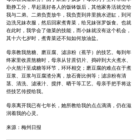
勤挣工分，早起蒸好各人的饭钵饭后，其他家务活就交给
我与二弟。二弟负责放牛，我负责到井里挑水进缸，到河
边洗兄妹衣服，然后回家煮青菜，给兄妹张罗饭食。也就
在此时，我学会了做菜的技能，而小妹就没有这个机会，
其十六七岁时，煮青菜还不知如何放油盐。
母亲教我熬糖、磨豆腐、滤凉粉（蕉芋）的技艺。每到年
终家里收蔗熬糖时，母亲从甘蔗切片、捣碎到大火煮水、
小火熬汁至成糖等环节，环环相交；磨豆腐的难点在于煮
豆浆、豆浆与豆腐渣分离，放石膏比例等；滤凉粉有清
茎、清洗、滤液汁、搅拌、晒干等工艺。母亲手把手将这
些技艺传授给我。
母亲离开我已有七年长，她所教给我的点点滴滴，仍在滋
润着我的心灵。
来源：梅州日报