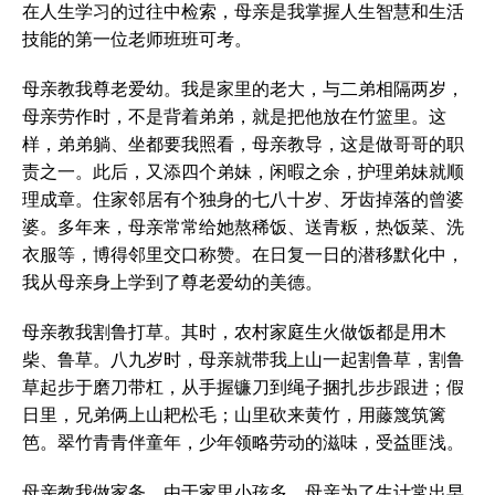
在人生学习的过往中检索，母亲是我掌握人生智慧和生活
技能的第一位老师班班可考。
母亲教我尊老爱幼。我是家里的老大，与二弟相隔两岁，
母亲劳作时，不是背着弟弟，就是把他放在竹篮里。这
样，弟弟躺、坐都要我照看，母亲教导，这是做哥哥的职
责之一。此后，又添四个弟妹，闲暇之余，护理弟妹就顺
理成章。住家邻居有个独身的七八十岁、牙齿掉落的曾婆
婆。多年来，母亲常常给她熬稀饭、送青粄，热饭菜、洗
衣服等，博得邻里交口称赞。在日复一日的潜移默化中，
我从母亲身上学到了尊老爱幼的美德。
母亲教我割鲁打草。其时，农村家庭生火做饭都是用木
柴、鲁草。八九岁时，母亲就带我上山一起割鲁草，割鲁
草起步于磨刀带杠，从手握镰刀到绳子捆扎步步跟进；假
日里，兄弟俩上山耙松毛；山里砍来黄竹，用藤篾筑篱
笆。翠竹青青伴童年，少年领略劳动的滋味，受益匪浅。
母亲教我做家务。由于家里小孩多，母亲为了生计常出早