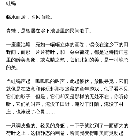
蛙鸣
临水而居，临风而歌。
青蛙，是栖居在乡下池塘里的民间歌手。
一座座池塘，宛如一幅幅立体的画卷，镶嵌在这乡下的田
野间，而那一片片荷叶，和一朵朵荷花，都是这诗情画意
里的醉美意象，或点睛之笔，它们此刻的美，是一种静态
的美。
当蛙鸣声起，呱呱呱的叫声，此起彼伏，放眼寻觅，它们
就像是在故意和你玩起那捉迷藏的童年游戏，似乎看不见
它们的影子，但是，它们却又是那样的无处不在，你听你
听，它们的叫声，淹没了田野，淹没了阡陌，淹没了村
庄，也淹没了心灵……
一只调皮些的、轻灵的身躯，一下子就跳到了一面硕大的
荷叶之上，这幅静态的画卷，瞬间就变得唯美而灵动起