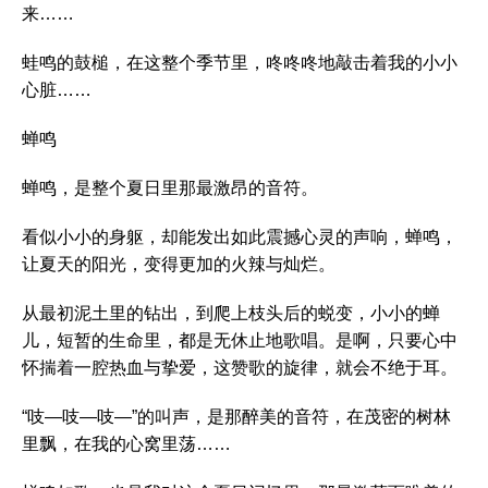
来……
蛙鸣的鼓槌，在这整个季节里，咚咚咚地敲击着我的小小
心脏……
蝉鸣
蝉鸣，是整个夏日里那最激昂的音符。
看似小小的身躯，却能发出如此震撼心灵的声响，蝉鸣，
让夏天的阳光，变得更加的火辣与灿烂。
从最初泥土里的钻出，到爬上枝头后的蜕变，小小的蝉
儿，短暂的生命里，都是无休止地歌唱。是啊，只要心中
怀揣着一腔热血与挚爱，这赞歌的旋律，就会不绝于耳。
“吱—吱—吱—”的叫声，是那醉美的音符，在茂密的树林
里飘，在我的心窝里荡……