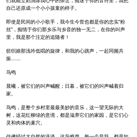
们就能立刻清除我心中的杂念，痴迷于你的音符里，我把
自己还原成一个小小孩童的样子。
即使是民间的小小歌手，我今生今世也都是你的忠实“粉
丝”，痴情于你们那乡乐与乡音的独一无二，在你的叫声
里，我是那个注定的追随者！
纺织娘那浅吟低唱的旋律，和我的心跳声，一起同频共
振……
鸟鸣
晨曦，被它们的叫声喊醒；日暮，被它们的叫声喊着归
家。
鸟鸣，是整个乡村里最最美妙的音乐，这一望无际的大
树，这花红柳绿的意境，都是滋养它们的家园，是它们心
灵和肉体的巢穴。
仿佛经过大自然的洗涤，这鸟鸣声，每一个音符，都是如