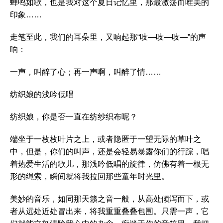
蝉鸣如歌，也是我对这个夏日记忆里，那最激荡而唯美的
印象……
走笔至此，我们的耳朵里，又响起那“吱—吱—吱—”的声
响：
一声，叫醉了心；再一声啊，叫醉了情……
纺织娘的浅吟低唱
纺织娘，你是否一直在纺纱织布呢？
端坐于一枚枚叶片之上，或者隐匿于一望无际的草叶之
中，但是，你们的叫声，还是会轻易暴露你们的行踪，唱
着热爱生活的歌儿，那浅吟低唱的旋律，仿佛有着一根无
形的绳索，瞬间就将我拉回那些童年时光里。
美妙的音乐，如同那天籁之音一般，从高处倾泻而下，或
者从远处近处冒出来，将我重重叠叠包围。只需一声，它