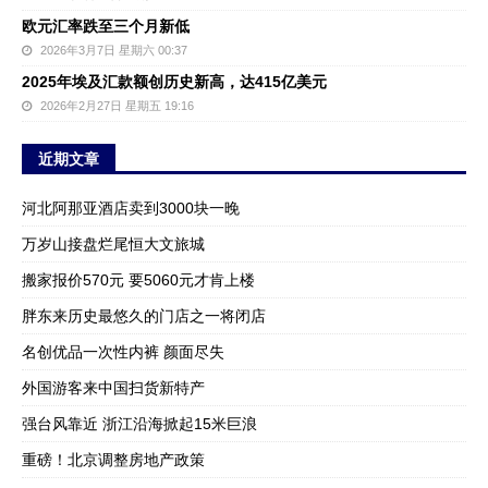
欧元汇率跌至三个月新低
2026年3月7日 星期六 00:37
2025年埃及汇款额创历史新高，达415亿美元
2026年2月27日 星期五 19:16
近期文章
河北阿那亚酒店卖到3000块一晚
万岁山接盘烂尾恒大文旅城
搬家报价570元 要5060元才肯上楼
胖东来历史最悠久的门店之一将闭店
名创优品一次性内裤 颜面尽失
外国游客来中国扫货新特产
强台风靠近 浙江沿海掀起15米巨浪
重磅！北京调整房地产政策