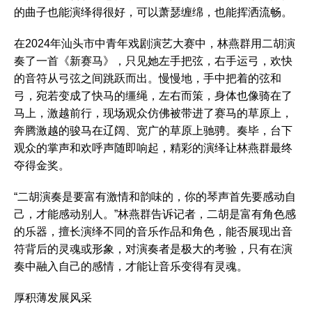
的曲子也能演绎得很好，可以萧瑟缠绵，也能挥洒流畅。
在2024年汕头市中青年戏剧演艺大赛中，林燕群用二胡演
奏了一首《新赛马》，只见她左手把弦，右手运弓，欢快
的音符从弓弦之间跳跃而出。慢慢地，手中把着的弦和
弓，宛若变成了快马的缰绳，左右而策，身体也像骑在了
马上，激越前行，现场观众仿佛被带进了赛马的草原上，
奔腾激越的骏马在辽阔、宽广的草原上驰骋。奏毕，台下
观众的掌声和欢呼声随即响起，精彩的演绎让林燕群最终
夺得金奖。
“二胡演奏是要富有激情和韵味的，你的琴声首先要感动自
己，才能感动别人。”林燕群告诉记者，二胡是富有角色感
的乐器，擅长演绎不同的音乐作品和角色，能否展现出音
符背后的灵魂或形象，对演奏者是极大的考验，只有在演
奏中融入自己的感情，才能让音乐变得有灵魂。
厚积薄发展风采