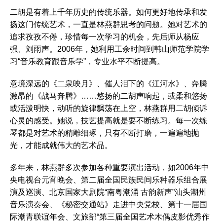
二胡是有着上千年历史的传统乐器。如何更好地传承和发
扬这门传统艺术，一直是林燕群思考的问题。她对艺术的
追求孜孜不倦，珍惜每一次学习的机会，先后师从杨应
强、刘雨声。2006年，她利用工余时间到韩山师范学院学
习“音乐教育跟音乐学”，专业水平不断提高。
意境深远的《二泉映月》、催人泪下的《江河水》、奔腾
激昂的《战马奔腾》……悠扬的二胡声响起，或柔和悠扬
或活泼明快，动听的旋律飘荡在上空，林燕群用二胡倾诉
心灵的感受。她说，技艺提高就是要不断练习。每一次练
琴都是对艺术的精雕细琢，只有不断打磨，一遍遍地抛
光，才能成就伟大的艺术品。
多年来，林燕群多次参加各种重要演出活动，如2006年中
央电视台元宵晚会、第二届全国民族民间乐种器乐组合展
演及巡演、北京国家大剧院“南粤潮涌 古韵新声”汕头潮州
音乐演奏会、《秘密交通站》走进中央党校、第十一届国
际潮青联谊年会、文旅部“第三届全国艺术木偶皮影优秀作