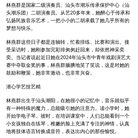
林燕群是国家二级演奏员、汕头市潮乐传承保护中心（汕
头潮乐团）二胡演奏员。从艺20多年来，她醉心于传承和
弘扬民族音乐艺术，一把小小的二胡承载了她几乎所有的
梦想与快乐。
林燕群这些日子都是连轴转，忙着排练、比赛和演出。接
受采访时，她刚参加完彩排匆匆赶回来，却依然神采奕
奕。当记者说起近日她在2024年汕头市中青年戏剧演艺大
赛中夺取金奖的事，林燕群腼腆地笑了笑说，这是对她的
鼓励和鞭策，她非常激动，也非常兴奋。
潜心学艺技艺精
林燕群出生于汕头潮阳，在她很小的记忆中，音乐就似乎
有一种特殊的魔力，总能吸引她的注意力。读小学时，她
开始学电子琴。彼时，在培训课室中，人们总能看到一个
小女孩独自在练琴，稚嫩的脸上充满了专注的神情，认真
地将肢体语言转换成音符，表达出内心的那份愉悦。