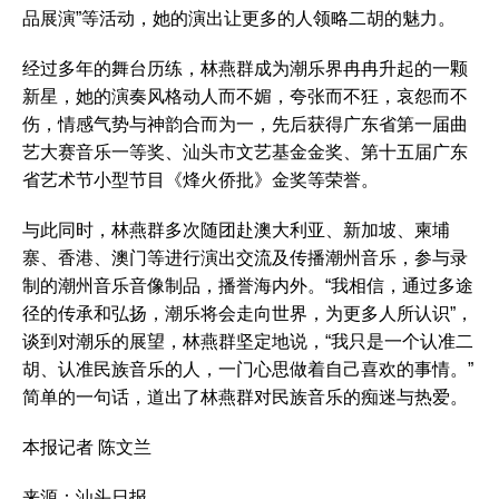
品展演”等活动，她的演出让更多的人领略二胡的魅力。
经过多年的舞台历练，林燕群成为潮乐界冉冉升起的一颗
新星，她的演奏风格动人而不媚，夸张而不狂，哀怨而不
伤，情感气势与神韵合而为一，先后获得广东省第一届曲
艺大赛音乐一等奖、汕头市文艺基金金奖、第十五届广东
省艺术节小型节目《烽火侨批》金奖等荣誉。
与此同时，林燕群多次随团赴澳大利亚、新加坡、柬埔
寨、香港、澳门等进行演出交流及传播潮州音乐，参与录
制的潮州音乐音像制品，播誉海内外。“我相信，通过多途
径的传承和弘扬，潮乐将会走向世界，为更多人所认识”，
谈到对潮乐的展望，林燕群坚定地说，“我只是一个认准二
胡、认准民族音乐的人，一门心思做着自己喜欢的事情。”
简单的一句话，道出了林燕群对民族音乐的痴迷与热爱。
本报记者 陈文兰
来源：汕头日报