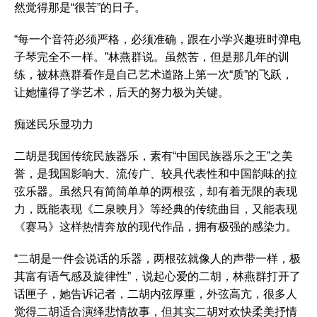
然觉得那是“很苦”的日子。
“每一个音符必须严格，必须准确，跟在小学兴趣班时弹电
子琴完全不一样。”林燕群说。虽然苦，但是那几年的训
练，被林燕群看作是自己艺术道路上第一次“质”的飞跃，
让她懂得了学艺术，后天的努力极为关键。
痴迷民乐显功力
二胡是我国传统民族器乐，素有“中国民族器乐之王”之美
誉，是我国影响大、流传广、较具代表性和中国韵味的拉
弦乐器。虽然只有简简单单的两根弦，却有着无限的表现
力，既能表现《二泉映月》等经典的传统曲目，又能表现
《赛马》这样热情奔放的现代作品，拥有极强的感染力。
“二胡是一件会说话的乐器，两根弦就像人的声带一样，极
其富有语气感及旋律性”，说起心爱的二胡，林燕群打开了
话匣子，她告诉记者，二胡内弦厚重，外弦高亢，很多人
觉得二胡适合演绎悲情故事，但其实二胡对欢快柔美抒情