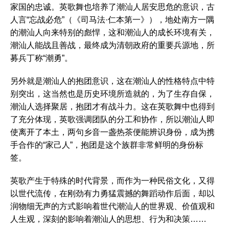
家国的忠诚。英歌舞也培养了潮汕人居安思危的意识，古
人言“忘战必危”（《司马法·仁本第一》），地处南方一隅
的潮汕人向来特别的彪悍，这和潮汕人的成长环境有关，
潮汕人能战且善战，最终成为清朝政府的重要兵源地，所
募兵丁称“潮勇”。
另外就是潮汕人的抱团意识，这在潮汕人的性格特点中特
别突出，这当然也是历史环境所造就的，为了生存自保，
潮汕人选择聚居，抱团才有战斗力。这在英歌舞中也得到
了充分体现，英歌强调团队的分工和协作，所以潮汕人即
使离开了本土，两句乡音一盏热茶便能辨识身份，成为携
手合作的“家己人”，抱团是这个族群非常鲜明的身份标
签。
英歌产生于特殊的时代背景，而作为一种民俗文化，又得
以世代流传，在刚劲有力勇猛震撼的舞蹈动作后面，却以
润物细无声的方式影响着世代潮汕人的世界观、价值观和
人生观，深刻的影响着潮汕人的思想、行为和决策……