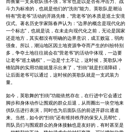
而衡量一支英歌队强不强，常常也是以是否有冲击力、战
斗力为标准的，也就是他们的“洗街”能力。英歌队是潮汕
特有“营老爷”活动的开路先锋，“营老爷”的本质是巡土安境
仪式。著名历史学家陈春声认为：“边界的概念是现代化的
一个标志”，也就是说，在未走向现代化之前，无论是国家
还是地方，其实都没有明确的边界意识，成王败寇，弱肉
强食。所以，潮汕地区因土地资源争夺而产生的纠纷特别
多，争夺土地往往就会在“营老爷”的活动中体现，一边要
让老爷“巡土确权”，一边是寸土不让，这时候，英歌队冲
锋陷阵的实用功能就显示出来了，“扫街”就是扫清障碍，
让后面老爷可以通过，这时候的英歌队就是一支武装力
量。
如今，英歌舞的“扫街”功能依然存在，在行进中它会通过
脚步和身体动作让围观的群众后退，从而圈出一块空地来
供队伍进行表演，同时也为后面队伍的前进开辟出通道
来。当然，如今的“扫街”还有维持秩序的保安人员帮忙，
而队员们与围观群众的身体接触也是友好的，有时甚至是