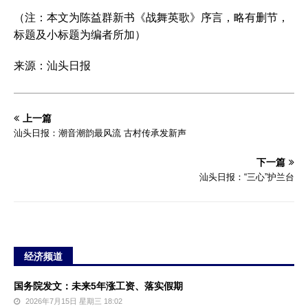
（注：本文为陈益群新书《战舞英歌》序言，略有删节，
标题及小标题为编者所加）
来源：汕头日报
上一篇
汕头日报：潮音潮韵最风流 古村传承发新声
下一篇
汕头日报：“三心”护兰台
经济频道
国务院发文：未来5年涨工资、落实假期
2026年7月15日 星期三 18:02