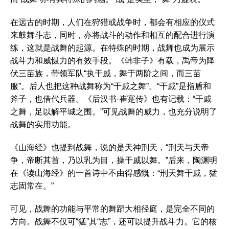
在远古的时期，人们在狩猎或战争时，都会有相应的仪式
来鼓舞斗志，同时，亦将战斗的动作和相互的配合进行演
练，这就是战舞的起源。在特殊的时期，战舞也成为展示
战斗力和威慑力的有效手段。《韩非子》有载，禹帝为降
伏三苗族，带领军队“执干戚，舞于两阶之间，而三苗
服”。后人也把这种战舞称为“干戚之舞”。“干戚”是指盾和
斧子，也借代兵器。《后汉书·崔寔传》也有记载：“干戚
之舞，足以解平城之围。”可见战舞的威力，也充分说明了
战舞的实用功能。
《山海经》也提到战舞，说的是天神刑天，“刑天与天帝
争，帝断其首，乃以乳为目，操干戚以舞。”后来，陶渊明
在《读山海经》的一首诗中不由得感慨：“刑天舞干戚，猛
志固常在。”
可见，战舞的功能与平常的舞蹈大相径庭，是完全不同的
方向。战舞不仅可“猛”其“志”，还可以提升战斗力。它的核