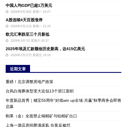
中国人均GDP已超1万美元
2026年5月18日 星期一 18:27
A股连续4天百股涨停
2026年5月11日 星期一 21:33
欧元汇率跌至三个月新低
2026年3月7日 星期六 00:37
2025年埃及汇款额创历史新高，达415亿美元
2026年2月27日 星期五 19:16
近期文章
重磅！北京调整房地产政策
台风白海豚体型变大近似13个浙江面积
年度新品首秀｜穗宝55周年“好戏win up全域·共赢”秋季商务会即将
启幕
刚果（金）全面禁止铜精矿与钴精矿出口
上海一酒店房间爬满床虱 住客反被怼