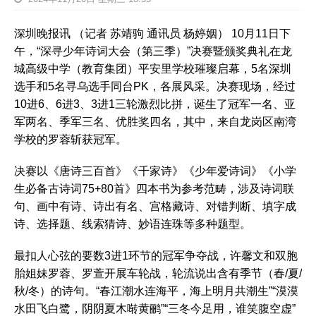
深圳晚报讯 （记者 苏靖驹 通讯员 杨婷姻） 10月11日下
午，“深寻少年诗词大会（第三季）”决赛暨颁奖典礼在龙
城高级中学（教育集团）平安里学校璀璨启幕，5名深圳
选手和5名寻乌选手同台PK，各展风采。决赛现场，经过
10进6、6进3、3进1三轮激烈比拼，诞生了冠军一名、亚
军两名、季军三名、优胜奖四名，其中，来自龙岗区南湾
学校的罗蓉斩获冠军。
决赛以《唐诗三百首》《千家诗》《少年爱诗词》《小学
生必备古诗词75+80首》四本书为参考范畴，涉及诗词联
句、画中有诗、诗出有名、宫格藏诗、对错判断、填字成
诗、选择题、线索猜诗、妙语连珠等多种题型。
最扣人心弦的要数3进1环节的冠军争夺战，许馨文和双胞
胎姐妹罗蓉、罗萱开展车轮战，轮流说出含有季节（春/夏/
秋/冬）的诗句。“春江潮水连海平，海上明月共潮生”“漠漠
水田飞白鹭，阴阴夏木啭黄鹂”“三冬今足用，谁笑腹空虚”