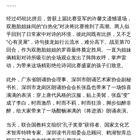
……
经过45轮比拼后，曾获上届比赛亚军的许馨文遗憾退场，
双胞胎姐妹间的“白热化”对决将比赛推到了高潮。两人似
乎回到了日常家中对诗的环境，彼此间既有比拼，又不乏
“心有灵犀”，诗句接龙如行云流水，难分高下。战至第70
回合，作为双胞胎姐姐的罗蓉最终奠定胜局。一直为姐妹
俩精彩对诗所吸引的全场观众发出了阵阵欢呼，掌声雷
动，为带来这场精彩绝伦诗词比赛盛宴的孩子们致意。
此外，广东省朗诵协会理事、深圳市朗诵艺术家协会副秘
书长、深圳市龙岗区朗诵协会会长张磊也带来了一场惊喜
满满的表演：穿上唐代风格的汉服，贴上美髯，张磊“变”
成了李白，时而激昂，时而不羁，时而狂浪，脚步似醉非
醉，给大家带来了一场酣畅淋漓的《将进酒》朗诵表演。
当天，联合国教科文组织“孔子奖章”获得者、国家文化艺
术智库特聘专家、深圳读书月组委会总顾问、鹤湖智库总