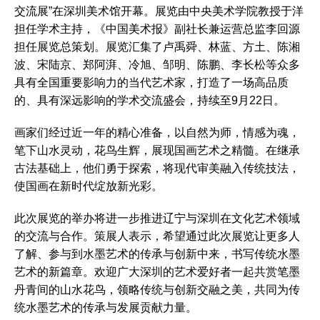
交流展”在深圳美术馆开幕。展览由中央美术学院教授于洋
担任学术主持，《中国美术报》副社长兼运营总监李回源
担任展览总策划。展览汇集了卢禹舜、林蓝、方土、陈湘
波、宋陆京、郑阿湃、冷旭、邹明、陈鹏、李长松等众多
具有全国重要影响力的当代艺术家，打造了一场高品质
的、具有深远影响的学术交流盛会，持续至9月22日。
画家们经过近一年的精心准备，以自然为师，情感为魂，
笔下山水灵动，花鸟生辉，展现国画艺术之精髓。在继承
古法基础上，他们勇于探索，将现代审美融入传统技法，
使国画在新时代绽放新光彩。
此次展览的举办将进一步推进辽宁与深圳在文化艺术领域
的交流与合作。策展人表示，希望通过此次展览让更多人
了解、参与到水墨艺术的传承与创新中来，书写传统水墨
艺术的新篇章。欢迎广大深圳的艺术爱好者一起共赏笔墨
丹青间的山水花鸟，领略传统与创新交融之美，共同为传
统水墨艺术的传承与发展贡献力量。