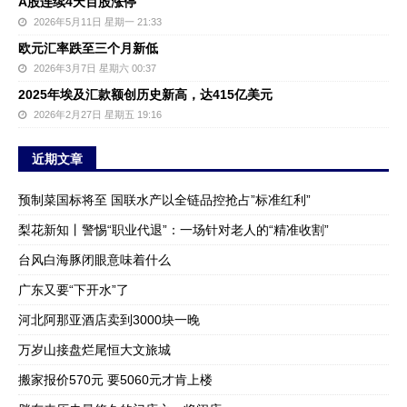
A股连续4天百股涨停
2026年5月11日 星期一 21:33
欧元汇率跌至三个月新低
2026年3月7日 星期六 00:37
2025年埃及汇款额创历史新高，达415亿美元
2026年2月27日 星期五 19:16
近期文章
预制菜国标将至 国联水产以全链品控抢占”标准红利”
梨花新知丨警惕“职业代退”：一场针对老人的“精准收割”
台风白海豚闭眼意味着什么
广东又要“下开水”了
河北阿那亚酒店卖到3000块一晚
万岁山接盘烂尾恒大文旅城
搬家报价570元 要5060元才肯上楼