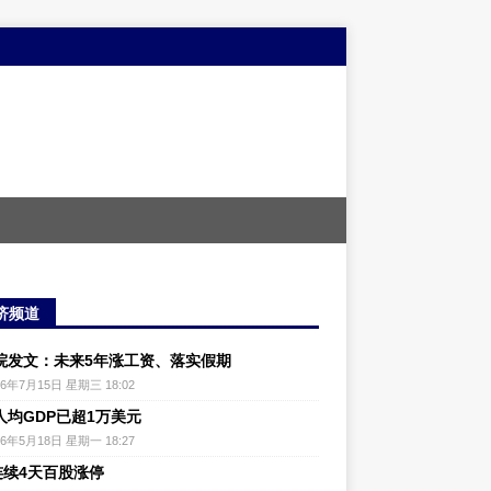
济频道
院发文：未来5年涨工资、落实假期
26年7月15日 星期三 18:02
人均GDP已超1万美元
26年5月18日 星期一 18:27
连续4天百股涨停