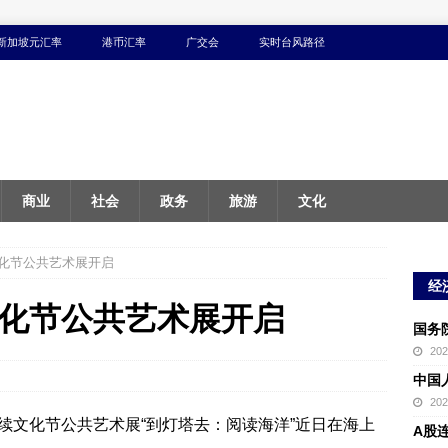
新加坡元汇率
港币汇率
广交会
实时台风路径
商业
社会
政务
旅游
文化
化节公共艺术展开启
经
化节公共艺术展开启
国务
20
中国
20
可持续文化节公共艺术展“到灯塔去：阅读海洋”近日在海上
A股