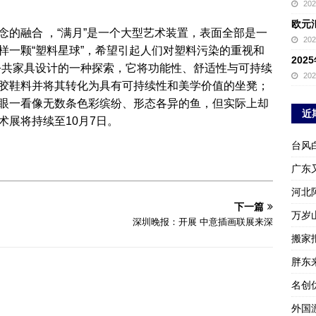
20
欧元
的融合 ，“满月”是一个大型艺术装置，表面全部是一
20
样一颗“塑料星球”，希望引起人们对塑料污染的重视和
20
公共家具设计的一种探索，它将功能性、舒适性与可持续
20
胶鞋料并将其转化为具有可持续性和美学价值的坐凳；
眼一看像无数条色彩缤纷、形态各异的鱼，但实际上却
近
展将持续至10月7日。
台风
广东
河北
下一篇
万岁
深圳晚报：开展 中意插画联展来深
搬家报
胖东
名创
外国