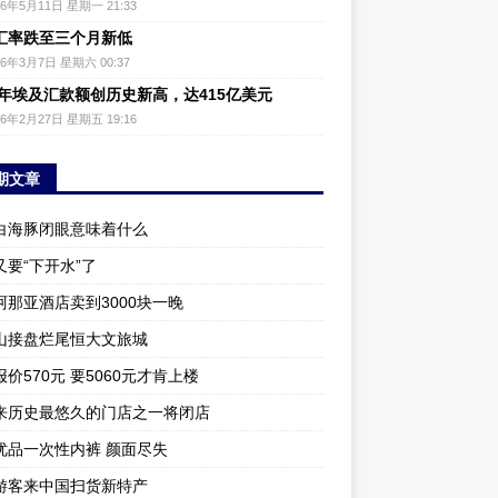
26年5月11日 星期一 21:33
汇率跌至三个月新低
26年3月7日 星期六 00:37
25年埃及汇款额创历史新高，达415亿美元
26年2月27日 星期五 19:16
期文章
白海豚闭眼意味着什么
又要“下开水”了
阿那亚酒店卖到3000块一晚
山接盘烂尾恒大文旅城
价570元 要5060元才肯上楼
来历史最悠久的门店之一将闭店
优品一次性内裤 颜面尽失
游客来中国扫货新特产