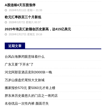
A股连续4天百股涨停
2026年5月11日 星期一 21:33
欧元汇率跌至三个月新低
2026年3月7日 星期六 00:37
2025年埃及汇款额创历史新高，达415亿美元
2026年2月27日 星期五 19:16
近期文章
台风白海豚闭眼意味着什么
广东又要“下开水”了
河北阿那亚酒店卖到3000块一晚
万岁山接盘烂尾恒大文旅城
搬家报价570元 要5060元才肯上楼
胖东来历史最悠久的门店之一将闭店
名创优品一次性内裤 颜面尽失