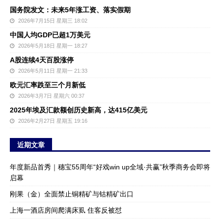
国务院发文：未来5年涨工资、落实假期
2026年7月15日 星期三 18:02
中国人均GDP已超1万美元
2026年5月18日 星期一 18:27
A股连续4天百股涨停
2026年5月11日 星期一 21:33
欧元汇率跌至三个月新低
2026年3月7日 星期六 00:37
2025年埃及汇款额创历史新高，达415亿美元
2026年2月27日 星期五 19:16
近期文章
年度新品首秀｜穗宝55周年“好戏win up全域·共赢”秋季商务会即将
启幕
刚果（金）全面禁止铜精矿与钴精矿出口
上海一酒店房间爬满床虱 住客反被怼