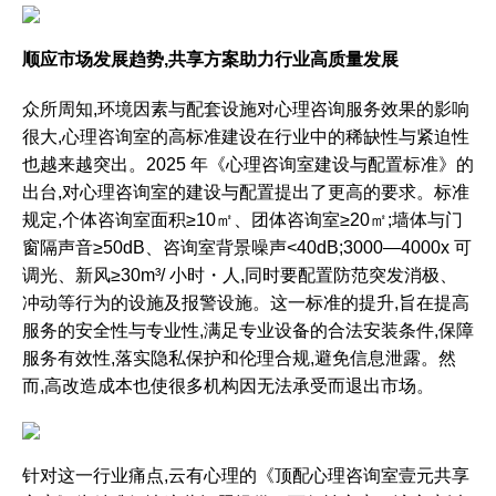
顺应
市场发展
趋势,共享方案
助力行业高质量发展
众所周知,环境因素与配套设施对心理咨询服务效果的影响
很大,心理咨询室的高标准建设在行业中的稀缺性与紧迫性
也越来越突出。2025 年《心理咨询室建设与配置标准》的
出台,对心理咨询室的建设与配置提出了更高的要求。标准
规定,个体咨询室面积≥10㎡、团体咨询室≥20㎡;墙体与门
窗隔声音≥50dB、咨询室背景噪声<40dB;3000—4000x 可
调光、新风≥30m³/ 小时・人,同时要配置防范突发消极、
冲动等行为的设施及报警设施。这一标准的提升,旨在提高
服务的安全性与专业性,满足专业设备的合法安装条件,保障
服务有效性,落实隐私保护和伦理合规,避免信息泄露。然
而,高改造成本也使很多机构因无法承受而退出市场。
针对这一行业痛点,云有心理的《顶配心理咨询室壹元共享