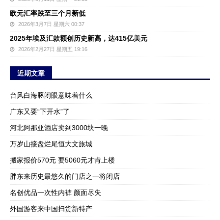
欧元汇率跌至三个月新低
2026年3月7日 星期六 00:37
2025年埃及汇款额创历史新高，达415亿美元
2026年2月27日 星期五 19:16
近期文章
台风白海豚闭眼意味着什么
广东又要“下开水”了
河北阿那亚酒店卖到3000块一晚
万岁山接盘烂尾恒大文旅城
搬家报价570元 要5060元才肯上楼
胖东来历史最悠久的门店之一将闭店
名创优品一次性内裤 颜面尽失
外国游客来中国扫货新特产