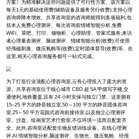
方案》为精准解决这些问题提供了可行性方案。该方案以
每天1元的基础使用费(辅助设备及服务另行收费),支持心理
咨询师降本增效。共享咨询室的咨询师能得到多项福利,包
括本人免费心理测评、每次咨询前情绪智能分析,免费
WiFi、茶吧、打印、储物柜、心理助理、管家式服务;来访
者心理量表测评、脑波测评、情绪智能分析(收费);可使用
经颅磁刺激、微压氧舱等(收费);定时团体督导(收费)等。在
这里,相关心理咨询服务都可一站式完成。
为了打造行业顶配心理咨询室,云有心理投入了庞大的资
源。共享咨询室位于核心城市 CBD 超 5A 甲级写字楼,交
通便利,地铁覆盖,且有 24 小时安保与独立门禁。这里拥有
15–25 平方的静音独立室,50～100 平方的静音团体咨询
室,25～50 平方花园式咨询前接待室,以及独立心理测评
室、沙盘、绘画室艺术疗愈室,不仅环境一流而且配套齐
全。此外,咨询室还配套生物反馈训练设备、在线心理测
评,AI 情绪智能分析,脑波测评、生物光、微压氧舱、经颅