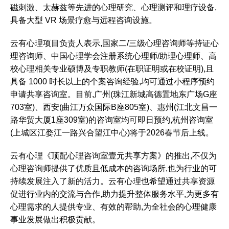
磁刺激、太赫兹等先进的心理研究、心理测评和理疗设备,
具备大型 VR 场景疗愈与远程咨询设施。
云有心理项目负责人表示,国家二/三级心理咨询师等持证心
理咨询师、中国心理学会注册系统心理师/助理心理师、高
校心理相关专业硕博及专职教师(在职证明或在校证明),且
具备 1000 时长以上的个案咨询经验,均可通过小程序预约
申请共享咨询室。目前,广州(珠江新城高德置地东广场G座
703室)、西安(曲江万众国际B座805室)、惠州(江北文昌一
路华贸大厦1座309室)的咨询室均可即日预约,杭州咨询室
(上城区江婺江一路兴合望江中心)将于2026春节后上线。
云有心理《顶配心理咨询室壹元共享方案》的推出,不仅为
心理咨询师提供了优质且低成本的咨询场所,也为行业的可
持续发展注入了新的活力。云有心理也希望通过共享资源
促进行业内的交流与合作,助力提升整体服务水平,为更多有
心理需求的人提供专业、有效的帮助,为全社会的心理健康
事业发展做出积极贡献。