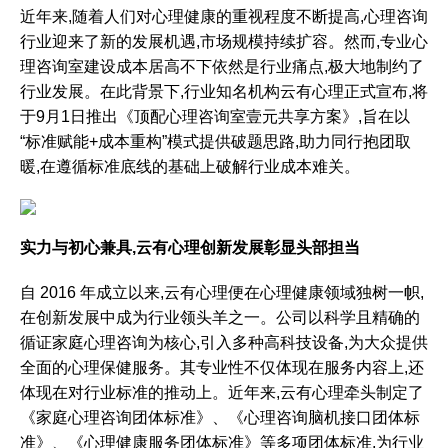
近年来,随着人们对心理健康的重视程度不断提高,心理咨询
行业迎来了新的发展机遇,市场规模持续扩容。然而,专业心
理咨询室建设成本居高不下依然是行业痛点,极大地制约了
行业发展。在此背景下,行业知名机构云有心理正式宣布,将
于9月1日推出《顶配心理咨询室壹元共享方案》,旨在以
“标准赋能+成本重构”模式提供破题思路,助力同行抱团取
暖,在遵循标准底线的基础上破解行业成本难关。
实力与初心兼具,云有心理
创新发展彰显头部担当
自 2016 年成立以来,云有心理便在心理健康领域独树一帜,
在创新发展中成为行业领头羊之一。公司以科学且精确的
循证家庭心理咨询为核心,引入多种高科技设备,为大众提供
全面的心理保健服务。其专业性不仅体现在服务内容上,还
体现在对行业标准的推动上。近年来,云有心理牵头制定了
《家庭心理咨询团体标准》、《心理咨询脑机接口团体标
准》、《心理健康服务团体标准》等多项团体标准,为行业