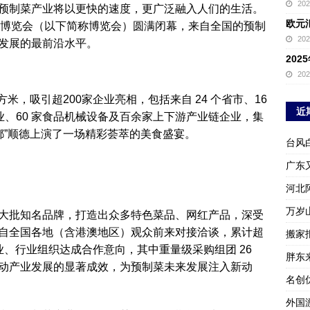
20
预制菜产业将以更快的速度，更广泛融入人们的生活。
欧元
菜产业博览会（以下简称博览会）圆满闭幕，来自全国的预制
20
发展的最前沿水平。
20
20
方米，吸引超200家企业亮相，包括来自 24 个省市、16
近
企业、60 家食品机械设备及百余家上下游产业链企业，集
之都”顺德上演了一场精彩荟萃的美食盛宴。
台风
广东
河北
万岁
大批知名品牌，打造出众多特色菜品、网红产品，深受
自全国各地（含港澳地区）观众前来对接洽谈，累计超
搬家报
、行业组织达成合作意向，其中重量级采购组团 26
胖东
动产业发展的显著成效，为预制菜未来发展注入新动
名创
外国