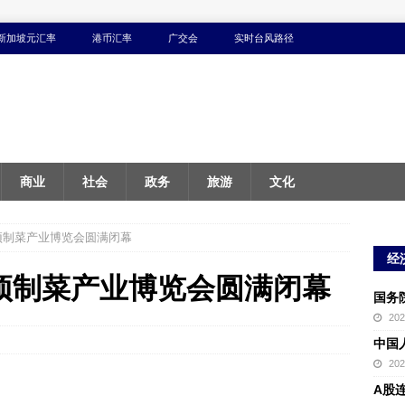
新加坡元汇率
港币汇率
广交会
实时台风路径
商业
社会
政务
旅游
文化
）预制菜产业博览会圆满闭幕
经
）预制菜产业博览会圆满闭幕
国务
20
中国
20
A股