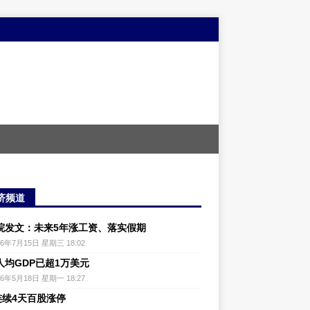
济频道
院发文：未来5年涨工资、落实假期
26年7月15日 星期三 18:02
人均GDP已超1万美元
26年5月18日 星期一 18:27
连续4天百股涨停