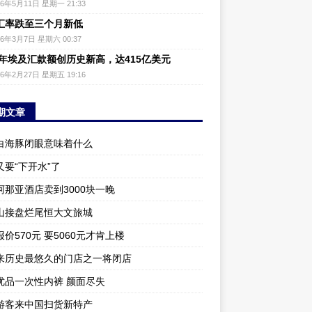
26年5月11日 星期一 21:33
汇率跌至三个月新低
26年3月7日 星期六 00:37
25年埃及汇款额创历史新高，达415亿美元
26年2月27日 星期五 19:16
期文章
白海豚闭眼意味着什么
又要“下开水”了
阿那亚酒店卖到3000块一晚
山接盘烂尾恒大文旅城
价570元 要5060元才肯上楼
来历史最悠久的门店之一将闭店
优品一次性内裤 颜面尽失
游客来中国扫货新特产