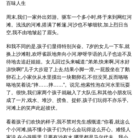
百味人生
周末,我们一家外出郊游。驱车一个多小时,终于来到网红河
滩。浅浅的河滩,搭满了帐篷,河沙也不够细软,加上烈日当
空,我不由地皱起了眉头。
和我不同的是,孩子们显得特别兴奋。7岁的女儿一下车,就
换上沙滩鞋,欢呼雀跃地奔向小河,咿呀学语的儿子也迫不及
待地去追赶姐姐。女儿回过头来喊道:“弟弟,快来啊,河水好
凉快啊!”儿子大步迎了上去,结果小脚一滑,一屁股坐在了鹅
卵石上,小家伙从水里摸出一块鹅卵石,不但没哭,反而咯咯
咯地笑着说:“摔……摔……”。说完,他索性泡在河水里玩耍
了。很快,我们家两个孩子就融入了大队伍,和其他小朋友玩
成了一片,戏水、堆沙、捞鱼、捉虾,孩子们玩得不亦乐乎,
河滩上的笑声此起彼伏。
看着孩子们欢快的样子,我不禁对先生感慨道:“你看,就这么
个小河滩,搞不懂小孩子们为什么会玩得这么开心。难怪人
家说,在小孩眼里,只要有沙有水,哪里都是马尔代夫。我小