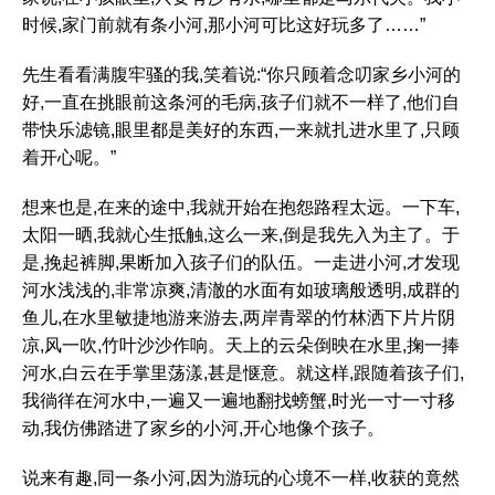
时候,家门前就有条小河,那小河可比这好玩多了……”
先生看看满腹牢骚的我,笑着说:“你只顾着念叨家乡小河的
好,一直在挑眼前这条河的毛病,孩子们就不一样了,他们自
带快乐滤镜,眼里都是美好的东西,一来就扎进水里了,只顾
着开心呢。”
想来也是,在来的途中,我就开始在抱怨路程太远。一下车,
太阳一晒,我就心生抵触,这么一来,倒是我先入为主了。于
是,挽起裤脚,果断加入孩子们的队伍。一走进小河,才发现
河水浅浅的,非常凉爽,清澈的水面有如玻璃般透明,成群的
鱼儿,在水里敏捷地游来游去,两岸青翠的竹林洒下片片阴
凉,风一吹,竹叶沙沙作响。天上的云朵倒映在水里,掬一捧
河水,白云在手掌里荡漾,甚是惬意。就这样,跟随着孩子们,
我徜徉在河水中,一遍又一遍地翻找螃蟹,时光一寸一寸移
动,我仿佛踏进了家乡的小河,开心地像个孩子。
说来有趣,同一条小河,因为游玩的心境不一样,收获的竟然