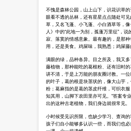
不愧是森林公园，山上山下，识花识草的
眼看不透的丛林，还有星星点点随处可见
草，又名飞蓬、小飞蓬、小白酒草等，像
人》中的“此地一为别，孤蓬万里征”，
寂、落寞的情感意象。最有趣的，是那种
用，还是美食。鸡屎味，我熟悉；鸡屎藤
满眼的绿，品种各异。目之所及，我又多
藤植物，那种能吃的葛根粉、还有旧时的
讲不清，于是上万能的朋友圈讨教。一位叫
的叶子，葛的根是块茎状的，像大山芋，长
粉；葛麻指的是葛的茎皮纤维，可织衣服
知其用，山脚下农田里亦可见。”答案专业
出的这种古老植物，我们身边就很常见。
小时候受见识所限，也缺少学习、查询的
孩子们自小能够多认识一些，而我们也必