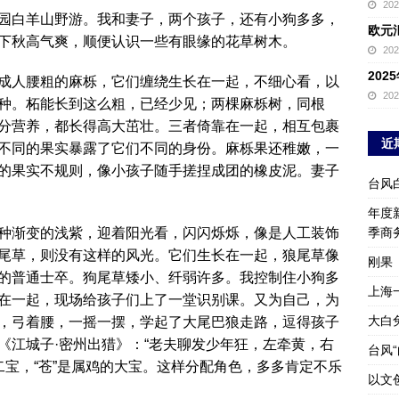
20
园白羊山野游。我和妻子，两个孩子，还有小狗多多，
欧元
下秋高气爽，顺便认识一些有眼缘的花草树木。
20
20
成人腰粗的麻栎，它们缠绕生长在一起，不细心看，以
20
种。柘能长到这么粗，已经少见；两棵麻栎树，同根
分营养，都长得高大茁壮。三者倚靠在一起，相互包裹
近
不同的果实暴露了它们不同的身份。麻栎果还稚嫩，一
的果实不规则，像小孩子随手搓捏成团的橡皮泥。妻子
台风
年度新
种渐变的浅紫，迎着阳光看，闪闪烁烁，像是人工装饰
季商
尾草，则没有这样的风光。它们生长在一起，狼尾草像
刚果
的普通士卒。狗尾草矮小、纤弱许多。我控制住小狗多
上海
在一起，现场给孩子们上了一堂识别课。又为自己，为
大白
，弓着腰，一摇一摆，学起了大尾巴狼走路，逗得孩子
《江城子·密州出猎》：“老夫聊发少年狂，左牵黄，右
台风
的二宝，“苍”是属鸡的大宝。这样分配角色，多多肯定不乐
以文