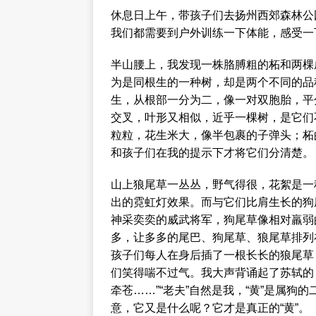
休息日上午，带孩子们去扬州西郊森林公
我们都需要到户外训练一下体能，感受一
半山腰上，我发现一株胳膊粗的柘和两棵
为是同根生的一种树，却是两个不同的品
生，从根部一分为二，像一对双胞胎，平
交叉，叶形又相似，近乎一棵树，是它们
粒粒，花生米大，像半包裹的子弹头；柘
和孩子们在我的提示下才将它们分清楚。
山上狼尾草一丛丛，野气得很，花絮是一
出的霓虹灯效果。而与它们比肩生长的狗
神采奕奕的威武将军，狗尾草像相对羸弱
多，让多多的尾巴、狗尾草、狼尾草排列
孩子们每人在身后插了一根长长的狼尾草
们笑得喘不过气。我大声背诵起了苏轼的
牵苍……”“老夫”自然是我，“黄”是属狗
意，它又是什么呢？它才是真正的“黄”。