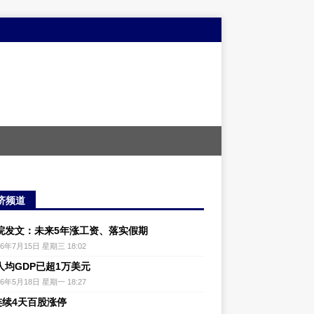
济频道
院发文：未来5年涨工资、落实假期
26年7月15日 星期三 18:02
人均GDP已超1万美元
26年5月18日 星期一 18:27
连续4天百股涨停