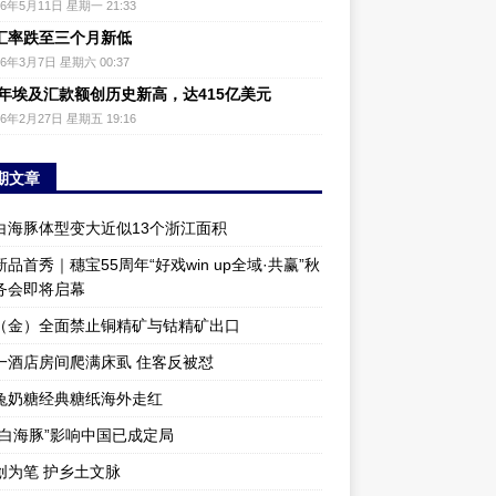
26年5月11日 星期一 21:33
汇率跌至三个月新低
26年3月7日 星期六 00:37
25年埃及汇款额创历史新高，达415亿美元
26年2月27日 星期五 19:16
期文章
白海豚体型变大近似13个浙江面积
品首秀｜穗宝55周年“好戏win up全域·共赢”秋
务会即将启幕
（金）全面禁止铜精矿与钴精矿出口
一酒店房间爬满床虱 住客反被怼
兔奶糖经典糖纸海外走红
“白海豚”影响中国已成定局
创为笔 护乡土文脉