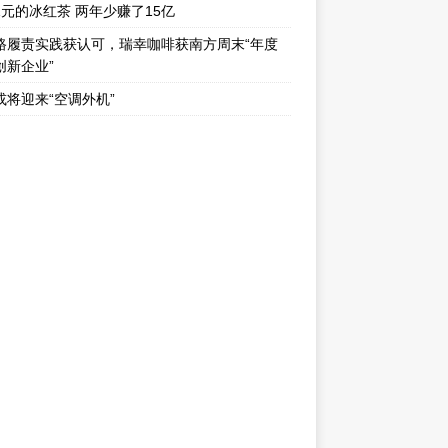
1元的冰红茶 两年少赚了15亿
路履责实践获认可，瑞幸咖啡获南方周末“年度
创新企业”
或将迎来“空调外机”