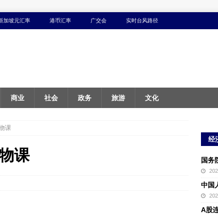
新加坡元汇率
港币汇率
广交会
实时台风路径
商业
社会
政务
旅游
文化
物课
经
物课
国务
20
中国
20
A股