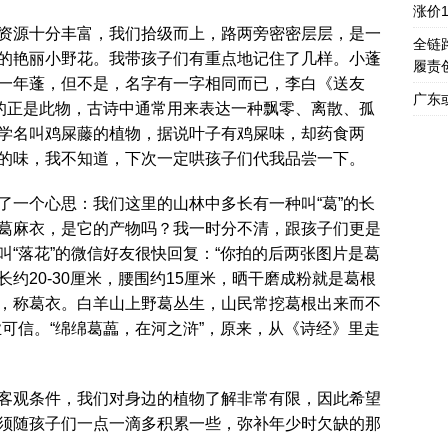
涨价
资源十分丰富，我们拾级而上，路两旁密密层层，是一
全链
的艳丽小野花。我带孩子们有重点地记住了几样。小蓬
履责
一年蓬，但不是，名字有一字相同而已，李白《送友
广东
说的正是此物，古诗中通常用来表达一种飘零、离散、孤
学名叫鸡屎藤的植物，据说叶子有鸡屎味，却药食两
的味，我不知道，下次一定哄孩子们代我品尝一下。
了一个心思：我们这里的山林中多长有一种叫“葛”的长
葛麻衣，是它的产物吗？我一时分不清，跟孩子们更是
“落花”的微信好友很快回复：“你拍的后两张图片是葛
约20-30厘米，腰围约15厘米，晒干磨成粉就是葛根
，称葛衣。白羊山上野葛丛生，山民常挖葛根出来而不
可信。“绵绵葛藟，在河之浒”，原来，从《诗经》里走
客观条件，我们对身边的植物了解非常有限，因此希望
须随孩子们一点一滴多积累一些，弥补年少时欠缺的那