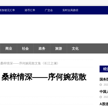
新加坡元汇率
港币汇率
广交会
实时台风路径
商业
社会
政务
旅游
文化
 桑梓情深——序何婉苑散文集《长江之澜》
经
 桑梓情深——序何婉苑散
国务
20
中国
20
A股