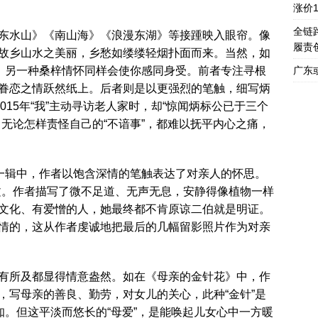
涨价
全链
东水山》《南山海》《浪漫东湖》等接踵映入眼帘。像
履责
故乡山水之美丽，乡愁如缕缕轻烟扑面而来。当然，如
》，另一种桑梓情怀同样会使你感同身受。前者专注寻根
广东
眷恋之情跃然纸上。后者则是以更强烈的笔触，细写炳
015年“我”主动寻访老人家时，却“惊闻炳标公已于三个
无论怎样责怪自己的“不谙事”，都难以抚平内心之痛，
”一辑中，作者以饱含深情的笔触表达了对亲人的怀思。
文。作者描写了微不足道、无声无息，安静得像植物一样
文化、有爱憎的人，她最终都不肯原谅二伯就是明证。
情的，这从作者虔诚地把最后的几幅留影照片作为对亲
有所及都显得情意盎然。如在《母亲的金针花》中，作
，写母亲的善良、勤劳，对女儿的关心，此种“金针”是
知。但这平淡而悠长的“母爱”，是能唤起儿女心中一方暖