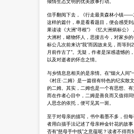
倾情生态文明的优美故事打动。
信手翻阅下去，《行走最美森林小镇——
这样的篇什，单是看看题目，便会感受到
果读读《大洲“寻根”》《忆大洲炳标公
大洲村，睹物怀人，思接古今，对家乡的
标公几次前来访“我”而因故未见，而等到2
月前作古了”。无疑，作者是深感遗憾的，
以及对逝者的怀念之情。
与乡情息息相关的是亲情。在“烟火人间
《村庄·二姆》是一篇很有特色的纪实散
的二姆。其实，二姆也是一个有思想、有
而在作者心目中，二姆是善良而又值得同
人思念的依托，便可见其一斑。
至于对母亲的描写，书中着墨不多，但每
者用白描手法记述了母亲种金针花的故事
否有“慈母手中线”之意蕴呢？读者不得而