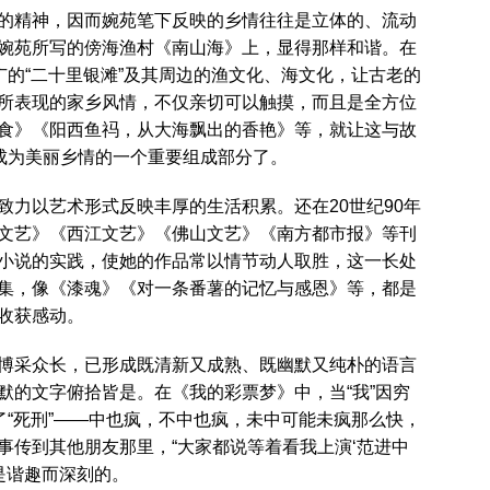
的精神，因而婉苑笔下反映的乡情往往是立体的、流动
婉苑所写的傍海渔村《南山海》上，显得那样和谐。在
广的“二十里银滩”及其周边的渔文化、海文化，让古老的
所表现的家乡风情，不仅亲切可以触摸，而且是全方位
食》《阳西鱼祃，从大海飘出的香艳》等，就让这与故
并成为美丽乡情的一个重要组成部分了。
致力以艺术形式反映丰厚的生活积累。还在20世纪90年
文艺》《西江文艺》《佛山文艺》《南方都市报》等刊
小说的实践，使她的作品常以情节动人取胜，这一长处
集，像《漆魂》《对一条番薯的记忆与感恩》等，都是
收获感动。
博采众长，已形成既清新又成熟、既幽默又纯朴的语言
默的文字俯拾皆是。在《我的彩票梦》中，当“我”因穷
了“死刑”——中也疯，不中也疯，未中可能未疯那么快，
事传到其他朋友那里，“大家都说等着看我上演‘范进中
是谐趣而深刻的。