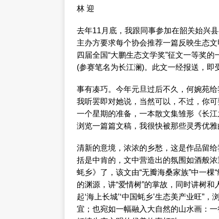
林 迎
去年11月底，我跟同事参加在韶关始兴县
主办方要求每个协会推荐一篇反映生态文
四届全国“大鹏生态文学奖”征文一等奖
(参赛笔名为长江澜)。此文一经报送，即
事有凑巧。今年元旦过后不久，何婉苑给
我听罢即对她说，当然可以，不过，你可
一个星期的准备，一本散文集雏形《长江
浏览一篇篇文稿，我很快被那些灵秀优雅
清新的意境，浓浓的乡愁，这是作品留给
括是中肯的，文中营造出的氛围如酒般浓
蚝乡》了，该文由“无瓣海桑家族”中一棵
的渊源，讲“爱情树”的掌故，同时讲树和
起‘海上长城’‘中国蚝乡’生态美产业旺
宜；也宛如一幅融入大自然的山水画：一