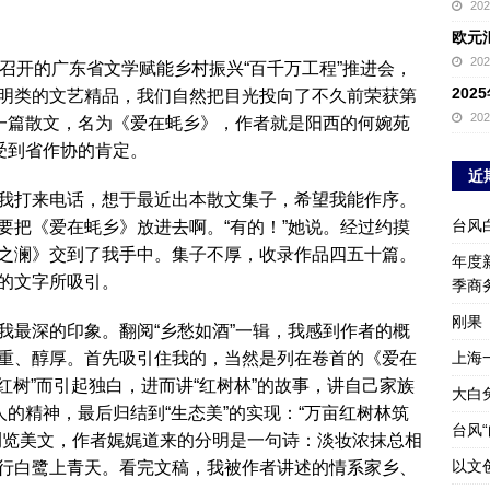
20
欧元
20
召开的广东省文学赋能乡村振兴“百千万工程”推进会，
20
明类的文艺精品，我们自然把目光投向了不久前荣获第
20
的一篇散文，名为《爱在蚝乡》，作者就是阳西的何婉苑
受到省作协的肯定。
近
我打来电话，想于最近出本散文集子，希望我能作序。
台风
要把《爱在蚝乡》放进去啊。“有的！”她说。经过约摸
之澜》交到了我手中。集子不厚，收录作品四五十篇。
年度新
的文字所吸引。
季商
刚果
我最深的印象。翻阅“乡愁如酒”一辑，我感到作者的概
重、醇厚。首先吸引住我的，当然是列在卷首的《爱在
上海
“红树”而引起独白，进而讲“红树林”的故事，讲自己家族
大白
人的精神，最后归结到“生态美”的实现：“万亩红树林筑
台风
”，浏览美文，作者娓娓道来的分明是一句诗：淡妆浓抹总相
以文
行白鹭上青天。看完文稿，我被作者讲述的情系家乡、