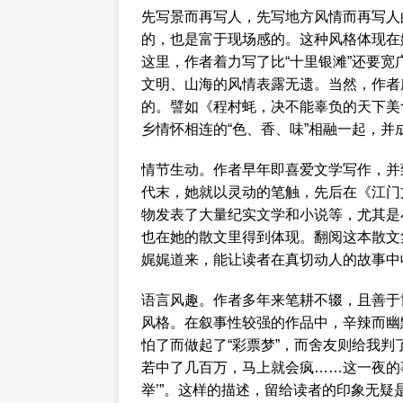
先写景而再写人，先写地方风情而再写人
的，也是富于现场感的。这种风格体现在
这里，作者着力写了比“十里银滩”还要宽
文明、山海的风情表露无遗。当然，作者
的。譬如《程村蚝，决不能辜负的天下美
乡情怀相连的“色、香、味”相融一起，
情节生动。作者早年即喜爱文学写作，并
代末，她就以灵动的笔触，先后在《江门
物发表了大量纪实文学和小说等，尤其是
也在她的散文里得到体现。翻阅这本散文
娓娓道来，能让读者在真切动人的故事中
语言风趣。作者多年来笔耕不辍，且善于
风格。在叙事性较强的作品中，辛辣而幽
怕了而做起了“彩票梦”，而舍友则给我判
若中了几百万，马上就会疯……这一夜的
举’”。这样的描述，留给读者的印象无疑