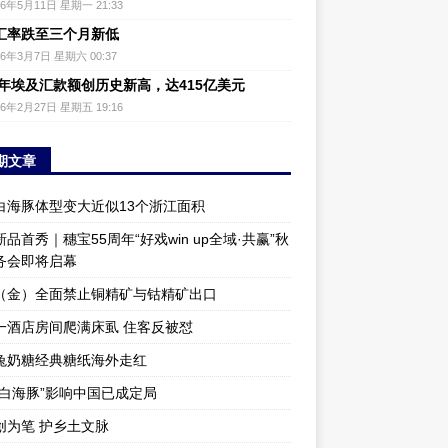
26年5月11日 星期一 21:33
汇率跌至三个月新低
26年3月7日 星期六 00:37
25年埃及汇款额创历史新高，达415亿美元
26年2月27日 星期五 19:16
期文章
白海豚体型变大近似13个浙江面积
品首秀｜穗宝55周年“好戏win up全域·共赢”秋
务会即将启幕
（金）全面禁止铜精矿与钴精矿出口
一酒店房间爬满床虱 住客反被怼
兔奶糖经典糖纸海外走红
“白海豚”影响中国已成定局
创为笔 护乡土文脉