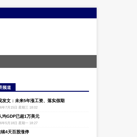
济频道
院发文：未来5年涨工资、落实假期
26年7月15日 星期三 18:02
人均GDP已超1万美元
26年5月18日 星期一 18:27
连续4天百股涨停