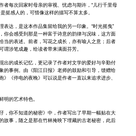
作者每次回家时母亲的审视、忧虑与期许，“儿行千里母
看是挺感人的，可惜像这样的描写不算太多。
理表达，是这本作品集留给我的另一印象。“时光摇曳”
，你会感受到那是一种富于诗意的韵律与况味，这方面
恰当的表述。前者，写花之成长，亦有喻人之意；后者
可谓涉笔成趣，给读者带来满面芬芳。
现出的成长记忆，更记录了作者对文学的爱好与辛勤付
象的事例。由《阳江日报》老师的鼓励和引导，馈赠给
跑》《停电的夜晚》可以说是作者一直以来追求进步、
鲜明的艺术特色。
仔，你不知道的秘密》中，作者写出了早期一幅贴在大
的故事，随之是那在竹林掩映下埋藏的古老秘密，此后