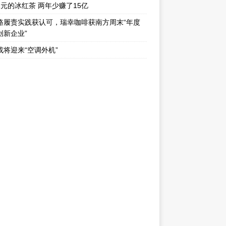
1元的冰红茶 两年少赚了15亿
路履责实践获认可，瑞幸咖啡获南方周末“年度
创新企业”
或将迎来“空调外机”