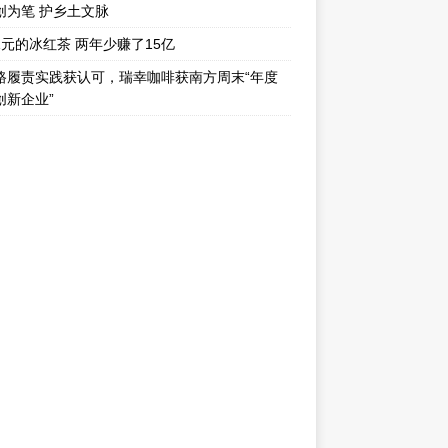
创为笔 护乡土文脉
1元的冰红茶 两年少赚了15亿
路履责实践获认可，瑞幸咖啡获南方周末“年度
创新企业”