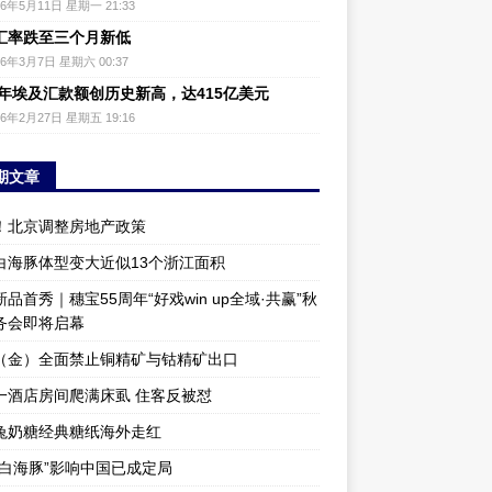
26年5月11日 星期一 21:33
汇率跌至三个月新低
26年3月7日 星期六 00:37
25年埃及汇款额创历史新高，达415亿美元
26年2月27日 星期五 19:16
期文章
！北京调整房地产政策
白海豚体型变大近似13个浙江面积
品首秀｜穗宝55周年“好戏win up全域·共赢”秋
务会即将启幕
（金）全面禁止铜精矿与钴精矿出口
一酒店房间爬满床虱 住客反被怼
兔奶糖经典糖纸海外走红
“白海豚”影响中国已成定局