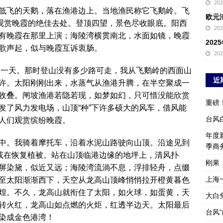
20
低飞的天鹅，落在渔港边上。当地渔民称它飞鹅岭。飞
欧元
是观赏晚霞的绝佳去处。登顶四望，景色尽收眼底。阳西
20
有晚霞在那里上演；海陵湾横贯南北，水面如镜，晚霞
20
歌声起，似与晚霞互诉衷肠。
20
代的一天。那时登山没有多少路可走，我从飞鹅岭的西面山
近
许。太阳刚刚出来，水蒸气从渔港升腾，在半空聚成一
收叠。闸坡渔港若隐若现，如梦如幻，只可惜没能欣赏
重磅
发了风力发电场，山顶“种”下许多硕大的风车，借风能
台风
人们观赏缤纷晚霞。
年度新
中。我骑着摩托车，沿着水泥山路驶向山顶。沿途见到
季商
，或在恢复植被。站在山顶临港边缘的地坪上，清风扑
刚果
屏染黛，似近又远；海陵湾流淌不息，浮排轻舟，点缀
上海
至太阳渐渐西下，天空从龙高山顶峰悄悄拉开橙黄暮色
煌。不久，龙高山就衔住了太阳，如火球，如蛋黄，天
大白
转火红，龙高山如点燃的火炬，红透半边天。太阳最后
台风
染成金色港湾！