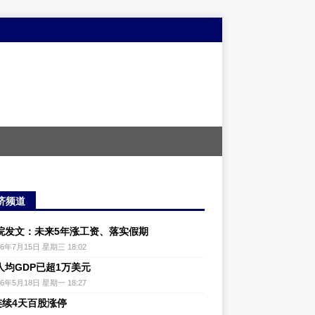
济频道
院发文：未来5年涨工资、落实假期
26年7月15日 星期三 18:02
人均GDP已超1万美元
26年5月18日 星期一 18:27
连续4天百股涨停