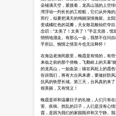
朵铺满天空，紧接着，龙高山顶的上空绯
湾浮动一列长长的工程船，它们从外海的
而行，似要把满天的绚丽深情挽留。太阳
变成橘红色的花瓣，天女散花般灿烂夺目
念叨：“太美了！太美了！”手足无措，
悄悄地溜走。有那么一会，我禁不住问自
乎所以。惋惜之情至今也无法释怀！
在海边老渔民眼里，晚霞是有情的，有些奇
来临之前的那个傍晚，飞鹅岭上的天幕“
的龙高山，一如血染；镶在风轮上的霞色
告诉我们，将有大台风来袭，要做好防风
抗风的铁壁长城。第三天，台风真的来了
很美丽，又有情义！
晚霞是祥和温馨日子的礼物，人们只有在
害、疾病、扰乱的日子，人们是没有心情
霞，是因为我们的家园既祥和又宁静。我