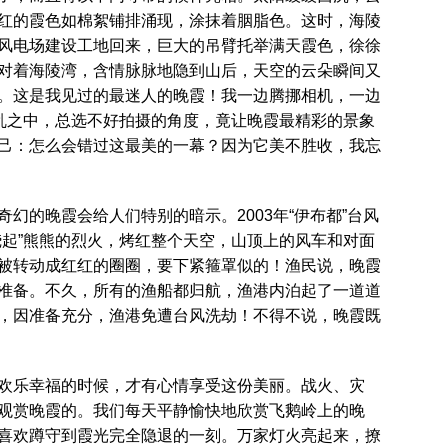
红的霞色如棉絮铺排涌现，涂抹着胭脂色。这时，海陵
风电场建设工地回来，巨大的吊臂托举满天霞色，徐徐
对着海陵湾，含情脉脉地隐到山后，天空的云朵瞬间又
。这是我见过的最迷人的晚霞！我一边腾挪相机，一边
慌乱之中，总选不好拍摄的角度，竟让晚霞最精彩的景象
己：怎么会错过这最美的一幕？因为它美不胜收，我忘
幻的晚霞会给人们特别的暗示。2003年“伊布都”台风
烧起”熊熊的烈火，烤红整个天空，山顶上的风车和对面
被转动成红红的圈圈，要下紧箍罩似的！渔民说，晚霞
准备。不久，所有的渔船都归航，渔港内泊起了一道道
，因准备充分，渔港免遭台风洗劫！不得不说，晚霞既
欢乐幸福的时候，才有心情享受这份美丽。战火、灾
观赏晚霞的。我们每天平静愉快地欣赏飞鹅岭上的晚
喜欢蹲守到霞光完全隐退的一刻。万家灯火亮起来，撩