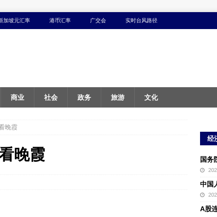
新加坡元汇率
港币汇率
广交会
实时台风路径
商业
社会
政务
旅游
文化
看晚霞
经
看晚霞
国务
20
中国
20
A股