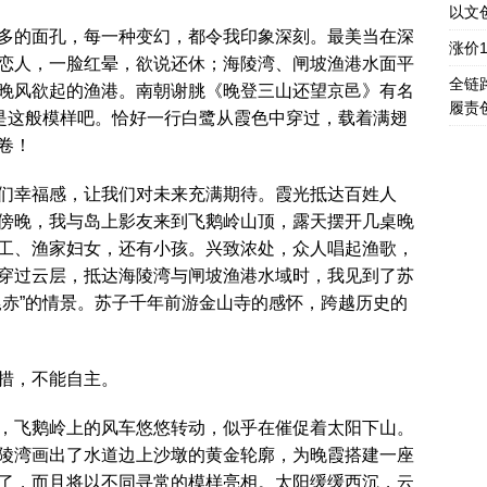
以文
多的面孔，每一种变幻，都令我印象深刻。最美当在深
涨价
恋人，一脸红晕，欲说还休；海陵湾、闸坡渔港水面平
全链
晚风欲起的渔港。南朝谢朓《晚登三山还望京邑》有名
履责
就是这般模样吧。恰好一行白鹭从霞色中穿过，载着满翅
卷！
们幸福感，让我们对未来充满期待。霞光抵达百姓人
傍晚，我与岛上影友来到飞鹅岭山顶，露天摆开几桌晚
工、渔家妇女，还有小孩。兴致浓处，众人唱起渔歌，
穿过云层，抵达海陵湾与闸坡渔港水域时，我见到了苏
尾赤”的情景。苏子千年前游金山寺的感怀，跨越历史的
措，不能自主。
，飞鹅岭上的风车悠悠转动，似乎在催促着太阳下山。
陵湾画出了水道边上沙墩的黄金轮廓，为晚霞搭建一座
了，而且将以不同寻常的模样亮相。太阳缓缓西沉，云