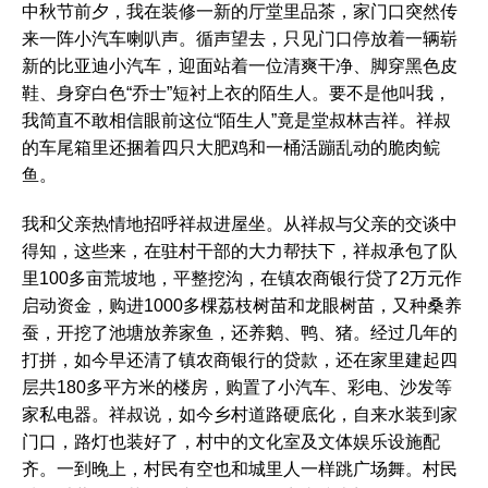
中秋节前夕，我在装修一新的厅堂里品茶，家门口突然传
来一阵小汽车喇叭声。循声望去，只见门口停放着一辆崭
新的比亚迪小汽车，迎面站着一位清爽干净、脚穿黑色皮
鞋、身穿白色“乔士”短衬上衣的陌生人。要不是他叫我，
我简直不敢相信眼前这位“陌生人”竟是堂叔林吉祥。祥叔
的车尾箱里还捆着四只大肥鸡和一桶活蹦乱动的脆肉鲩
鱼。
我和父亲热情地招呼祥叔进屋坐。从祥叔与父亲的交谈中
得知，这些来，在驻村干部的大力帮扶下，祥叔承包了队
里100多亩荒坡地，平整挖沟，在镇农商银行贷了2万元作
启动资金，购进1000多棵荔枝树苗和龙眼树苗，又种桑养
蚕，开挖了池塘放养家鱼，还养鹅、鸭、猪。经过几年的
打拼，如今早还清了镇农商银行的贷款，还在家里建起四
层共180多平方米的楼房，购置了小汽车、彩电、沙发等
家私电器。祥叔说，如今乡村道路硬底化，自来水装到家
门口，路灯也装好了，村中的文化室及文体娱乐设施配
齐。一到晚上，村民有空也和城里人一样跳广场舞。村民