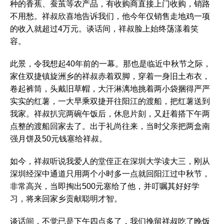
种的香蕉、蚕茧等农产品，有收购商直接上门收购，销路
不用愁。祥叔欣喜地告诉我们，他今年仅销售走地鸡一项
的收入就超过4万元。谈话间，祥叔脸上始终荡漾着笑
容。
此景，令我想起40年前的一幕。那也是临近中秋节之际，
家住双捷镇旋洲乡的祥叔赤着双脚，穿着一身旧土布衣，
卷起裤筒，头戴旧草帽，大汗淋漓地挑着两小袋捆得严严
实实的红薯，一大早乘双捷开往阳江的渡船，把红薯送到
我家。祥叔扒完两碗午饭后，休息片刻，又赶着搭下午两
点整的渡船回家去了。出于礼尚往来，当时父亲把两盒南
强月饼及50元钱塞给祥叔。
如今，祥叔听说我爱人的堂侄正在深圳大学读大三，刚从
深圳经深中通道只用两个小时多一点就回阳江过中秋节，
非常高兴，当即掏出500元塞给了他，并叮嘱其好好学
习，将来回家乡贡献聪明才智。
谈话间，不觉已是下午四点多了，我们挽留祥叔吃了晚饭