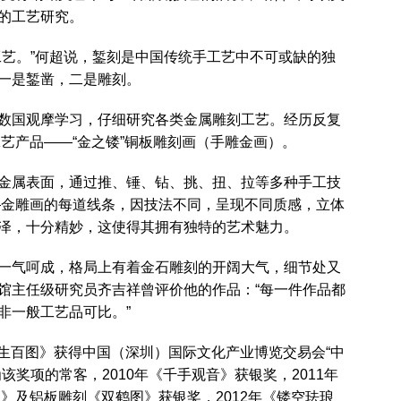
的工艺研究。
工艺。”何超说，錾刻是中国传统手工艺中不可或缺的独
一是錾凿，二是雕刻。
数国观摩学习，仔细研究各类金属雕刻工艺。经历反复
工艺产品——“金之镂”铜板雕刻画（手雕金画）。
金属表面，通过推、锤、钻、挑、扭、拉等多种手工技
——金雕画的每道线条，因技法不同，呈现不同质感，立体
泽，十分精妙，这使得其拥有独特的艺术魅力。
一气呵成，格局上有着金石雕刻的开阔大气，细节处又
馆主任级研究员齐吉祥曾评价他的作品：“每一件作品都
非一般工艺品可比。”
《民生百图》获得中国（深圳）国际文化产业博览交易会“中
奖项的常客，2010年《千手观音》获银奖，2011年
图》及铝板雕刻《双鹤图》获银奖，2012年《镂空珐琅