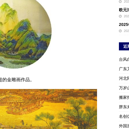
20
欧元
20
20
20
近
台风
广东
河北
超的金雕画作品。
万岁
搬家报
胖东
名创
外国