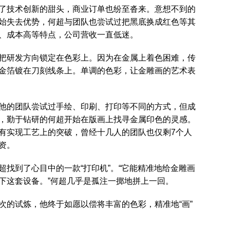
了技术创新的甜头，商业订单也纷至沓来。意想不到的
始失去优势，何超与团队也尝试过把黑底换成红色等其
、成本高等特点，公司营收一直低迷。
把研发方向锁定在色彩上。因为在金属上着色困难，传
金箔镀在刀刻线条上。单调的色彩，让金雕画的艺术表
他的团队尝试过手绘、印刷、打印等不同的方式，但成
，勤于钻研的何超开始在版画上找寻金属印色的灵感。
有实现工艺上的突破，曾经十几人的团队也仅剩7个人
资。
找到了心目中的一款“打印机”。“它能精准地给金雕画
下这套设备。”何超几乎是孤注一掷地拼上一回。
次的试炼，他终于如愿以偿将丰富的色彩，精准地“画”