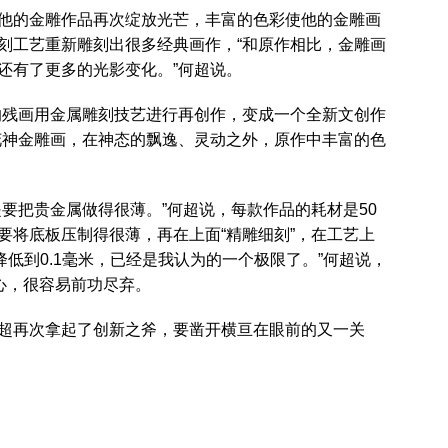
他的金雕作品再次绽放光芒，丰富的色彩使他的金雕画
刻工艺重新雕刻出很多经典画作，“和原作相比，金雕画
还有了更多的光影变化。”何超说。
的残画用金属雕刻技艺进行再创作，变成一个全新文创作
花神金雕画，在神态的飘逸、灵动之外，原作中丰富的色
要把贵金属做得很薄。”何超说，每款作品的耗材是50
要将底板压制得很薄，再在上面“精雕细刻”，在工艺上
降低到0.1毫米，已经是我认为的一个极限了。”何超说，
心，很容易前功尽弃。
超再次拿起了创新之斧，要凿开横亘在眼前的又一关