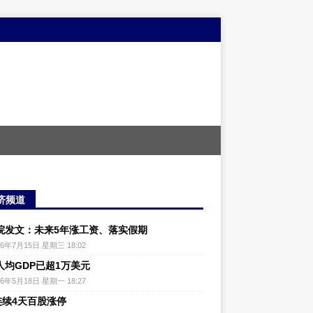
济频道
院发文：未来5年涨工资、落实假期
26年7月15日 星期三 18:02
人均GDP已超1万美元
26年5月18日 星期一 18:27
连续4天百股涨停