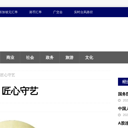
新加坡元汇率
港币汇率
广交会
实时台风路径
商业
社会
政务
旅游
文化
 匠心守艺
经
 匠心守艺
国务
20
中国
20
A股