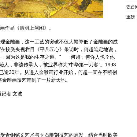
强台
重磅
雕画作品《清明上河图》。
上实现金雕画，这一工艺的突破不仅大幅降低了金雕画的成
”在接受央视栏目《平凡匠心》采访时，何超笃定地说，
去，因为这是我的生存之道。” 何超，何许人也？他
人，非遗传承人，被业界称为“中华第一刀客”。1993
已逾30年。从进入金雕画行业开始，何超一直在不断创
他将金雕画技艺带到了一片新天地。
报记者 文波
年，受青铜铭文艺术与玉石雕刻技艺的启发，结合当时欧美