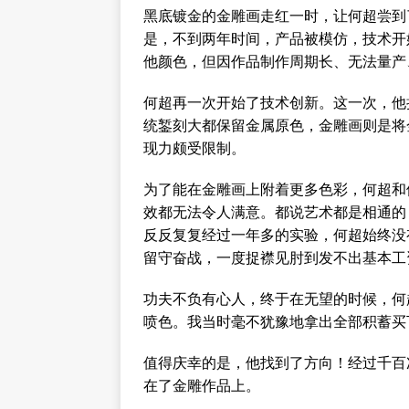
黑底镀金的金雕画走红一时，让何超尝到
是，不到两年时间，产品被模仿，技术开
他颜色，但因作品制作周期长、无法量产
何超再一次开始了技术创新。这一次，他
统錾刻大都保留金属原色，金雕画则是将
现力颇受限制。
为了能在金雕画上附着更多色彩，何超和
效都无法令人满意。都说艺术都是相通的
反反复复经过一年多的实验，何超始终没
留守奋战，一度捉襟见肘到发不出基本工
功夫不负有心人，终于在无望的时候，何超
喷色。我当时毫不犹豫地拿出全部积蓄买
值得庆幸的是，他找到了方向！经过千百
在了金雕作品上。