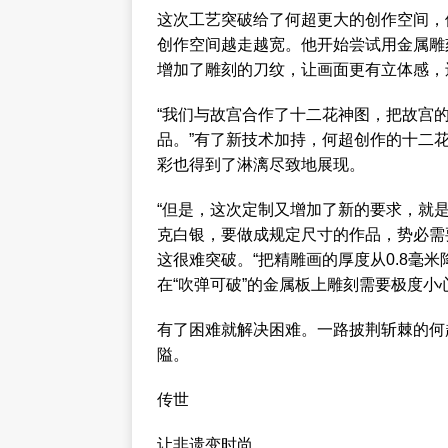
这次工艺突破给了何超更大的创作空间，
创作空间越走越宽。他开始尝试用金属雕
增加了雕刻的刀纹，让画面更有立体感，
“我们与故宫合作了十二花神图，把故宫
品。”有了新技术加持，何超创作的十二
彩也得到了淋漓尽致地展现。
“但是，这次定制又增加了新的要求，就是
克白银，要做成规定尺寸的作品，势必需
这很难突破。“把精雕画的厚度从0.8毫米
在“吹弹可破”的金属板上雕刻需要极度小
有了困难就解决困难。一路披荆斩棘的何
隘。
传世
让非遗变时尚