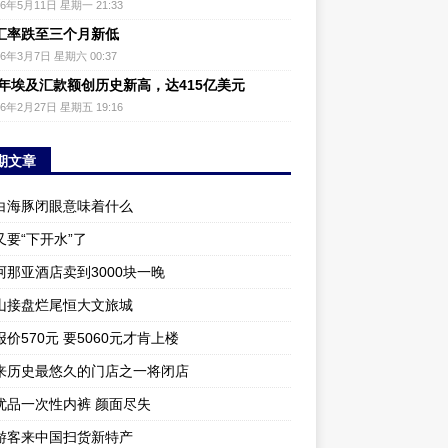
26年5月11日 星期一 21:33
汇率跌至三个月新低
26年3月7日 星期六 00:37
25年埃及汇款额创历史新高，达415亿美元
26年2月27日 星期五 19:16
期文章
白海豚闭眼意味着什么
又要“下开水”了
阿那亚酒店卖到3000块一晚
山接盘烂尾恒大文旅城
价570元 要5060元才肯上楼
来历史最悠久的门店之一将闭店
优品一次性内裤 颜面尽失
游客来中国扫货新特产