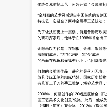
传统金属雕刻工艺，何超开始了金属雕刻
“金雕画的艺术灵感源自中国传统的錾刻
特技艺，它融合了两种金属手工艺技法：
为了让技艺更上一层楼，何超曾游历欧美
的研习探索后，他终于在1998年首创出
金雕画以刀代笔，在铜板、金器、银器等
法雕刻成画。“刀”如龙蛇，錾“金”成画
的画面在视角和光线变化下，也闪烁着光
何超的金雕画作品，讲究的是落刀无悔、
兼具传统工笔的细腻精妙。国家历史博物
有几百上千刀的手工雕刻，堪称艺术品，
2006年，何超创作的120幅黑底镀金
国工艺美术文化创意”银奖。此后，他成为该
《清明上河图》获金奖，2012年《瑞谷