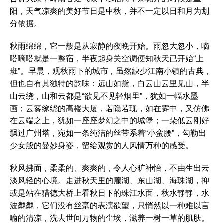
阳，天气凉爽的美好节日是中秋，并不一定以日和月为划
分依据。
秋雨绵绵，它一般是从寂静的夜晚开始。雨忽大忽小，嘀
嗒嘀嗒就是一整宿，半夜起身关空调便知秋天已开始“上
班”。早晨，观秋雨下的城市，虽然缺少江南小镇的古典，
但也自有其独特的韵味：远山如黛，白云山云里见山，半
山云绕，山和云都是“欲见不见轻烟里”，犹如一幅水墨
画；云雾缭绕的高楼大厦，若隐若现，如在雾中，又仿佛
在云端之上，犹如一座座梦幻之中的城堡；一朵低云刚好
飘过广州塔，宛如一条纯洁的丝带系着“小蛮腰”，勾勒出
少女般的曼妙身姿，留给观赏的人风情万种的感受。
秋风拂面，柔柔的、爽爽的，令人心旷神怡，不由生出云
淡风轻的心境。走进秋天里的麓湖、东山湖、海珠湖，抑
或是站在猎德大桥上看秋日下的珠江水面，秋水静静，水
波粼粼，它们没有丝毫的表演欲望，只悄然以一种难以言
喻的清凉，洗去世间万物的尘埃，滋养一树一草的肌肤。