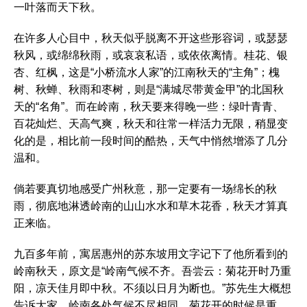
一叶落而天下秋。
在许多人心目中，秋天似乎脱离不开这些形容词，或瑟瑟
秋风，或绵绵秋雨，或哀哀私语，或依依离情。桂花、银
杏、红枫，这是“小桥流水人家”的江南秋天的“主角”；槐
树、秋蝉、秋雨和枣树，则是“满城尽带黄金甲”的北国秋
天的“名角”。而在岭南，秋天要来得晚一些：绿叶青青、
百花灿烂、天高气爽，秋天和往常一样活力无限，稍显变
化的是，相比前一段时间的酷热，天气中悄然增添了几分
温和。
倘若要真切地感受广州秋意，那一定要有一场绵长的秋
雨，彻底地淋透岭南的山山水水和草木花香，秋天才算真
正来临‌。
九百多年前，寓居惠州的苏东坡用文字记下了他所看到的
岭南秋天，原文是“岭南气候不齐。吾尝云：菊花开时乃重
阳，凉天佳月即中秋。不须以日月为断也。”苏先生大概想
告诉大家，岭南各处气候不尽相同，菊花开的时候是重