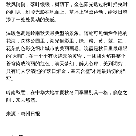
秋风悄悄，落叶缓缓，树荫下，金色阳光透过树叶摇曳时
的间隙，斑驳光影在地面上、草坪上轻盈跳动，给秋日增
添了一处处灵动的美感。
温暖色调是岭南秋天最典型的景象。随处可见绚烂争艳的
花海，森林公园里，湖光倒影里，绿、粉、黄、紫、红，
花朵的色彩交织出城市的美丽画卷。晚霞是秋日里最耀眼
的“大咖”，在一个个有火烧云的黄昏，一团团火焰将整个
苍穹染成绚丽的红色，满天梦幻，醉人心扉，美到词穷，
只有词人李清照的“落日熔金，暮云合璧”才是最贴切的描
写。
岭南秋意，在中华大地春夏秋冬四季里别具一格，倏忽之
间，来去悠然。
来源：惠州日报