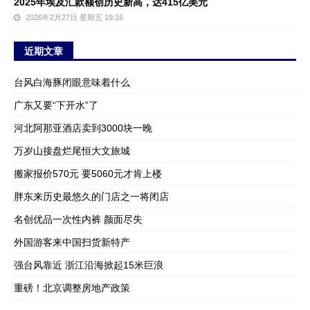
2025年埃及汇款额创历史新高，达415亿美元
2026年2月27日 星期五 19:16
近期文章
台风白海豚闭眼意味着什么
广东又要“下开水”了
河北阿那亚酒店卖到3000块一晚
万岁山接盘烂尾恒大文旅城
搬家报价570元 要5060元才肯上楼
胖东来历史最悠久的门店之一将闭店
名创优品一次性内裤 颜面尽失
外国游客来中国扫货新特产
强台风靠近 浙江沿海掀起15米巨浪
重磅！北京调整房地产政策