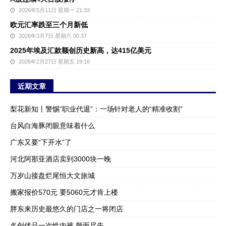
2026年5月11日 星期一 21:33
欧元汇率跌至三个月新低
2026年3月7日 星期六 00:37
2025年埃及汇款额创历史新高，达415亿美元
2026年2月27日 星期五 19:16
近期文章
梨花新知丨警惕“职业代退”：一场针对老人的“精准收割”
台风白海豚闭眼意味着什么
广东又要“下开水”了
河北阿那亚酒店卖到3000块一晚
万岁山接盘烂尾恒大文旅城
搬家报价570元 要5060元才肯上楼
胖东来历史最悠久的门店之一将闭店
名创优品一次性内裤 颜面尽失