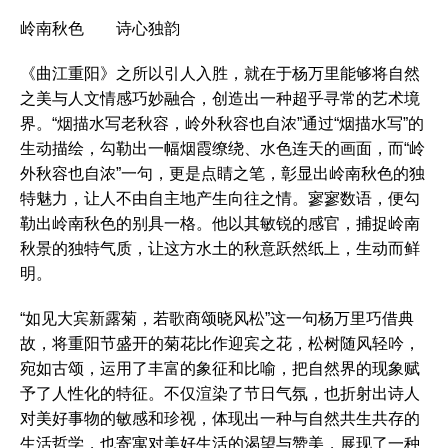
岭南秋色 诗心独韵
《曲江重阳》之所以引人入胜，就在于杨万里能够将自然
之美与人文情感巧妙融合，创造出一种超乎寻常的艺术境
界。“烟描水写老秋容，岭外秋容也自浓”通过“烟描水写”的
生动描绘，勾勒出一幅烟霞缭绕、水色连天的画面，而“岭
外秋容也自浓”一句，更是点睛之笔，彰显出岭南秋色的独
特魅力，让人不由自主地产生向往之情。寥寥数语，便勾
勒出岭南秋色的别具一格。他以其敏锐的感官，捕捉岭南
秋景的独特气质，让这方水土的秋意跃然纸上，生动而鲜
明。
“如见大宾新露菊，若歌商颂晓风松”这一句杨万里巧借典
故，将重阳节盛开的菊花比作迎宾之花，松树随风轻吟，
宛如古颂，运用了丰富的象征和比喻，把自然界的现象赋
予了人性化的特征。不仅渲染了节日气氛，也折射出诗人
对美好事物的敏感和珍视，体现出一种与自然共生共存的
生活哲学，也寄寓对美好生活的渴望与赞美，展现了一种