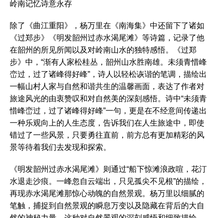
岭南记忆诗意永存
除了《曲江重阳》，杨万里在《南海集》中还留下了诸如
《过郑步》《明发韶州过赤水渴尾滩》等诗篇，记录了他
在韶州的所见所闻以及对岭南山水的独特感悟。《过郑
步》中，“渐有人家松桂丛，韶州山水胜南雄。未须青惜峰
峦过，过了诸峰得好峰”，诗人以轻松诙谐的笔调，描绘出
一幅山村人家与自然和谐共生的温馨画面，表达了作者对
旅途风光的由衷赞叹和对自然美的深刻感悟。诗中“未须青
惜峰峦过，过了诸峰得好峰”一句，更是在不经意间传递出
一种乐观向上的人生态度，告诉我们在人生旅途中，即使
错过了一些风景，只要勇往直前，前方总有更加精彩的风
景等待着我们去发现和探索。
《明发韶州过赤水渴尾滩》则通过“船下惊滩浪政喧，花汀
水退走沙痕。一峰忽自云端出，只见孤尖不见根”的描绘，
再现赤水渴尾滩那惊心动魄的自然景观。杨万里以细腻的
笔触，捕捉到自然景观的瞬息万变以及隐藏在背后的大自
然的神秘力量。这种对自然景观的深刻感悟和细致描绘，