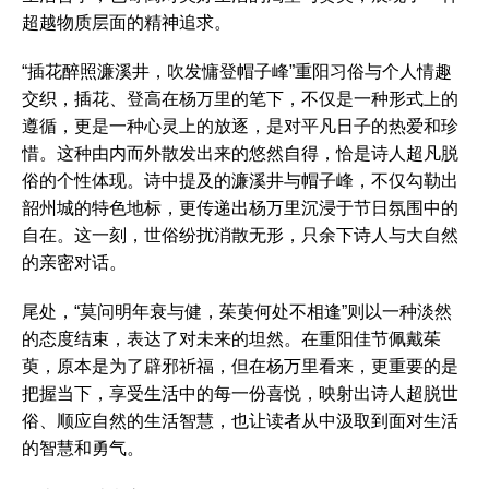
超越物质层面的精神追求。
“插花醉照濂溪井，吹发慵登帽子峰”重阳习俗与个人情趣
交织，插花、登高在杨万里的笔下，不仅是一种形式上的
遵循，更是一种心灵上的放逐，是对平凡日子的热爱和珍
惜。这种由内而外散发出来的悠然自得，恰是诗人超凡脱
俗的个性体现。诗中提及的濂溪井与帽子峰，不仅勾勒出
韶州城的特色地标，更传递出杨万里沉浸于节日氛围中的
自在。这一刻，世俗纷扰消散无形，只余下诗人与大自然
的亲密对话。
尾处，“莫问明年衰与健，茱萸何处不相逢”则以一种淡然
的态度结束，表达了对未来的坦然。在重阳佳节佩戴茱
萸，原本是为了辟邪祈福，但在杨万里看来，更重要的是
把握当下，享受生活中的每一份喜悦，映射出诗人超脱世
俗、顺应自然的生活智慧，也让读者从中汲取到面对生活
的智慧和勇气。