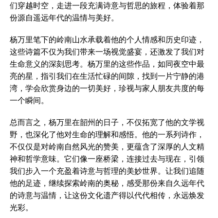
们穿越时空，走进一段充满诗意与哲思的旅程，体验着那
份源自遥远年代的温情与美好。
杨万里笔下的岭南山水承载着他的个人情感和历史印迹，
这些诗篇不仅为我们带来一场视觉盛宴，还激发了我们对
生命意义的深刻思考。杨万里的这些作品，如同夜空中最
亮的星，指引我们在生活忙碌的间隙，找到一片宁静的港
湾，学会欣赏身边的一切美好，珍视与家人朋友共度的每
一个瞬间。
总而言之，杨万里在韶州的日子，不仅拓宽了他的文学视
野，也深化了他对生命的理解和感悟。他的一系列诗作，
不仅仅是对岭南自然风光的赞美，更蕴含了深厚的人文精
神和哲学意味。它们像一座桥梁，连接过去与现在，引领
我们步入一个充盈着诗意与哲理的美妙世界。让我们追随
他的足迹，继续探索岭南的奥秘，感受那份来自久远年代
的诗意与温情，让这份文化遗产得以代代相传，永远焕发
光彩。