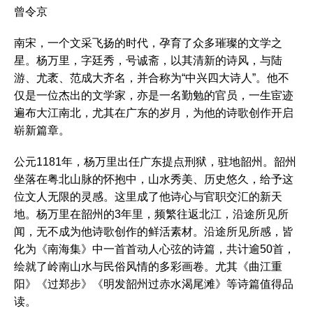
曾令京
南宋，一个文采飞扬的时代，孕育了众多璀璨的文学之
星。杨万里，字廷秀，号诚斋，以其清新的诗风，与陆
游、尤袤、范成大齐名，并合称为“中兴四大诗人”。他不
仅是一位杰出的文学家，亦是一名勤勉的官员，一生宦迹
遍布大江南北，尤其在广东的岁月，为他的诗歌创作开启
崭新篇章。
公元1181年，杨万里出任广东提点刑狱，驻地韶州。韶州
坐落在粤北山脉的怀抱中，山水秀美、历史悠久，给予这
位文人无限的灵感。这里成了他诗心与官职交汇的新天
地。杨万里在韶州的3年里，频繁往返北江，沿途所见所
闻，无不成为他诗歌创作的鲜活素材。沿途所见所感，皆
化为《南海集》中一首首动人心弦的诗篇，共计逾50首，
绘就了岭南山水与民俗风情的多彩画卷。尤其《曲江重
阳》《过郑步》《明发韶州过赤水渴尾滩》等诗篇值得品
读。