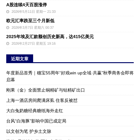
A股连续4天百股涨停
2026年5月11日 星期一 21:33
欧元汇率跌至三个月新低
2026年3月7日 星期六 00:37
2025年埃及汇款额创历史新高，达415亿美元
2026年2月27日 星期五 19:16
近期文章
年度新品首秀｜穗宝55周年“好戏win up全域·共赢”秋季商务会即将
启幕
刚果（金）全面禁止铜精矿与钴精矿出口
上海一酒店房间爬满床虱 住客反被怼
大白兔奶糖经典糖纸海外走红
台风“白海豚”影响中国已成定局
以文创为笔 护乡土文脉