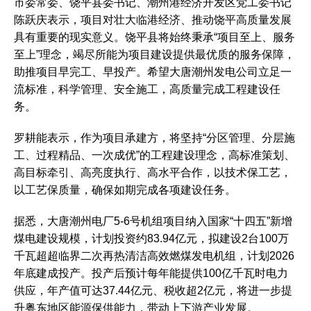
市委常委、饶平县委书记、潮州港经济开发区党工委书记
陈跃庆表示，项目对壮大临港经济、推动饶平高质量发展
具有重要的现实意义。饶平县将始终秉承“项目至上、服务
至上”理念，竭尽所能为项目建设提供最优质的服务保障，
助推项目早完工、早投产。希望大唐潮州发电公司立足一
流标准，科学管理、安全施工，高质量完成工程建设任
务。
罗耕能表示，作为项目承建方，将坚持“分区管理、分层施
工、过程精品、一次成优”的工程建设理念，高标准策划、
高目标牵引、高亮度执行、高水平合作，以技术保工艺，
以工艺保质量，确保如期完成各项建设任务。
据悉，大唐潮州电厂5-6号机组项目纳入国家“十四五”新增
煤电建设规模，计划投资约83.94亿元，拟建设2台100万
千瓦超超临界二次再热清洁高效燃煤发电机组，计划2026
年底建成投产。投产后预计每年能提供100亿千瓦时电力
供应，年产值可达37.44亿元、税收超2亿元，将进一步提
升粤东地区能源保供能力，带动上下游产业发展。