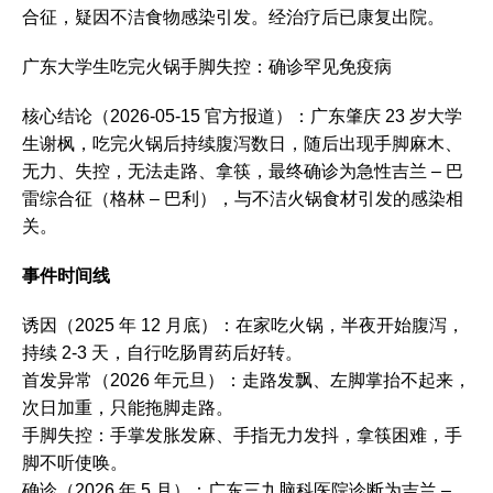
合征，疑因不洁食物感染引发。经治疗后已康复出院。‌‌
广东大学生吃完火锅手脚失控：确诊罕见免疫病
核心结论（2026-05-15 官方报道）：广东肇庆 23 岁大学
生谢枫，吃完火锅后持续腹泻数日，随后出现手脚麻木、
无力、失控，无法走路、拿筷，最终确诊为急性吉兰 – 巴
雷综合征（格林 – 巴利），与不洁火锅食材引发的感染相
关。
事件时间线
诱因（2025 年 12 月底）：在家吃火锅，半夜开始腹泻，
持续 2-3 天，自行吃肠胃药后好转。
首发异常（2026 年元旦）：走路发飘、左脚掌抬不起来，
次日加重，只能拖脚走路。
手脚失控：手掌发胀发麻、手指无力发抖，拿筷困难，手
脚不听使唤。
确诊（2026 年 5 月）：广东三九脑科医院诊断为吉兰 –