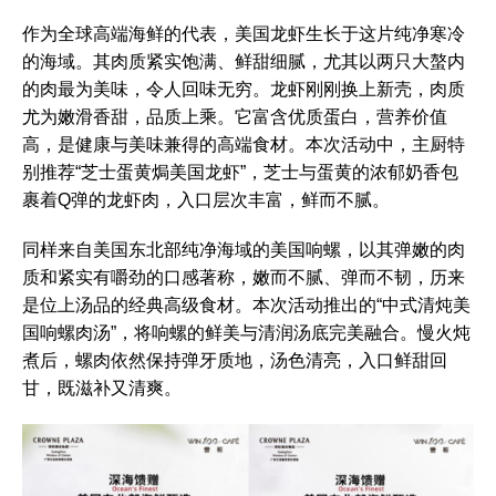
作为全球高端海鲜的代表，美国龙虾生长于这片纯净寒冷
的海域。其肉质紧实饱满、鲜甜细腻，尤其以两只大螯内
的肉最为美味，令人回味无穷。龙虾刚刚换上新壳，肉质
尤为嫩滑香甜，品质上乘。它富含优质蛋白，营养价值
高，是健康与美味兼得的高端食材。本次活动中，主厨特
别推荐“芝士蛋黄焗美国龙虾”，芝士与蛋黄的浓郁奶香包
裹着Q弹的龙虾肉，入口层次丰富，鲜而不腻。
同样来自美国东北部纯净海域的美国响螺，以其弹嫩的肉
质和紧实有嚼劲的口感著称，嫩而不腻、弹而不韧，历来
是位上汤品的经典高级食材。本次活动推出的“中式清炖美
国响螺肉汤”，将响螺的鲜美与清润汤底完美融合。慢火炖
煮后，螺肉依然保持弹牙质地，汤色清亮，入口鲜甜回
甘，既滋补又清爽。