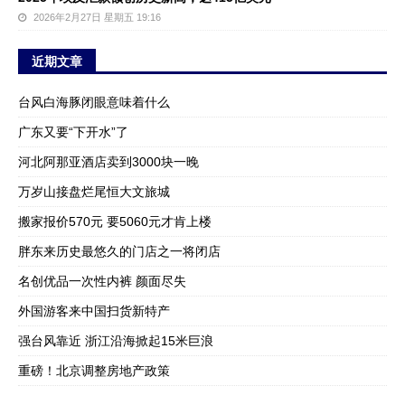
2026年2月27日 星期五 19:16
近期文章
台风白海豚闭眼意味着什么
广东又要“下开水”了
河北阿那亚酒店卖到3000块一晚
万岁山接盘烂尾恒大文旅城
搬家报价570元 要5060元才肯上楼
胖东来历史最悠久的门店之一将闭店
名创优品一次性内裤 颜面尽失
外国游客来中国扫货新特产
强台风靠近 浙江沿海掀起15米巨浪
重磅！北京调整房地产政策