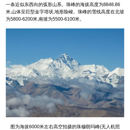
一条近似东西向的弧形山系。珠峰的海拔高度为8848.86
米,山体呈巨型金字塔状,地形险峻。珠峰的雪线高度在北坡
为5800-6200米,南坡为5500-6100米。
图为海拔6000米左右高空拍摄的珠穆朗玛峰(无人机照