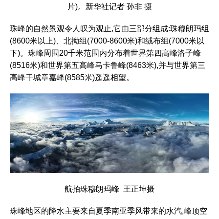
片)。新华社记者 孙非 摄
珠峰的自然景观令人叹为观止,它由三部分组成:珠穆朗玛组
(8600米以上)、北拗组(7000-8600米)和绒布组(7000米以
下)。珠峰周围20千米范围内分布着世界第四高峰洛子峰
(8516米)和世界第五高峰马卡鲁峰(8463米),并与世界第三
高峰干城章嘉峰(8585米)遥遥相望。
航拍珠穆朗玛峰 王正坤摄
珠峰地区的降水主要来自夏季南亚季风带来的水汽,峰顶空