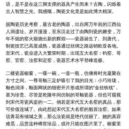
语，是不是在这三脚支撑的器具产生而来？古陶，闪烁着
古人智慧之光。我感慨，陶瓷文化竟是如此博大精深。
据陶瓷历史考察，最古老的陶器，出自两万年前的江西仙
人洞遗址。岁月漫漫，至东汉走过了由陶到瓷的嬗变，万
年不熄的窑火煅烧出新的辉煌——瓷器诞生了。到唐代，
制瓷技艺已高度成熟，瓷器通过丝绸之路远销欧亚各地。
至宋代，瓷业进入大繁荣时期，出现五大名窑：钧窑、哥
窑、官窑、汝窑和定窑，瓷器艺术水平登峰造极。
二楼瓷器橱窗，一碟一碗，一壶一瓶，仿佛将时光凝聚在
方寸之间。一尊哥釉三足炉吸引了我的目光：小巧玲珑，
釉色润泽，釉面网状的细密开片形成所谓的“金丝铁线”，
甚为珍贵。尽管是乾隆年间仿制的哥釉瓷器，但也可窥视
到宋代哥瓷风姿的一二。倘若是宋代五大名窑的真品，那
可价值连城了。由此想起宋代五大名窑的魁首汝窑。如果
说青花有倾城之美，那么汝瓷就是绝代佳丽了。她的真容
难觅，品赏这种稀世珍品，或许只能在图片里了。橱窗里