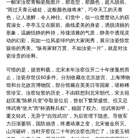
一帧宋汝窑青釉瓷瓶图片，那造型，那颜色，超凡脱俗。
“雨过天青云破处，这般颜色做将来”，巧夺天工的天青
色，让人迷醉，令人神往。幻觉中，似一位楚楚动人的窈
窕淑女，亭亭玉立在眼前。曲线柔美的身姿，洒脱清丽的
形象，温婉恬静的矜持，玲珑清雅的气质，静美中透现灵
动的幻彩，宛如一位风姿绰约的大家闺秀，展示汝瓷惊世
骇俗的秀美。“纵有家财万贯、不如汝瓷一片”，就是对汝
瓷珍贵的诠释。
可惜的是，据资料载，北宋末年汝窑仅开二十年便戛然而
止，汝瓷存世仅60多件。分别收藏在北京故宫、上海博物
馆和台北故宫博物院，部分馆藏在英美日等国家，堪称稀
世珍宝。汝窑短暂的历史，不由联想到北宋朝代，宋太祖
赵匡胤“陈桥兵变”夺取皇位后，曾创下繁荣盛世。但又忌
惮武将“坐大”而“杯酒释兵权”，稳固了权力。但武将卸甲，
重文轻武，无异于“自毁武功”，为后世埋下隐患。导致军
力日渐萎弱，国防崩溃，终遭靖康之变，北宋被金所灭。
山河破碎，当时开窑仅二十年的汝窑也消亡了，汝瓷玉销