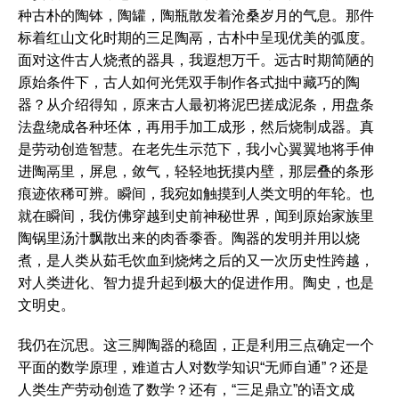
种古朴的陶钵，陶罐，陶瓶散发着沧桑岁月的气息。那件
标着红山文化时期的三足陶鬲，古朴中呈现优美的弧度。
面对这件古人烧煮的器具，我遐想万千。远古时期简陋的
原始条件下，古人如何光凭双手制作各式拙中藏巧的陶
器？从介绍得知，原来古人最初将泥巴搓成泥条，用盘条
法盘绕成各种坯体，再用手加工成形，然后烧制成器。真
是劳动创造智慧。在老先生示范下，我小心翼翼地将手伸
进陶鬲里，屏息，敛气，轻轻地抚摸内壁，那层叠的条形
痕迹依稀可辨。瞬间，我宛如触摸到人类文明的年轮。也
就在瞬间，我仿佛穿越到史前神秘世界，闻到原始家族里
陶锅里汤汁飘散出来的肉香黍香。陶器的发明并用以烧
煮，是人类从茹毛饮血到烧烤之后的又一次历史性跨越，
对人类进化、智力提升起到极大的促进作用。陶史，也是
文明史。
我仍在沉思。这三脚陶器的稳固，正是利用三点确定一个
平面的数学原理，难道古人对数学知识“无师自通”？还是
人类生产劳动创造了数学？还有，“三足鼎立”的语文成