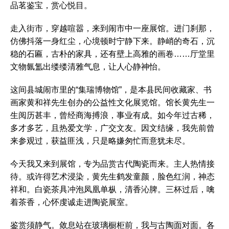
品茗鉴宝，赏心悦目。
走入街市，穿越喧嚣，来到闹市中一座展馆。进门刹那，
仿佛抖落一身红尘，心境顿时宁静下来。静峭的奇石，沉
稳的石匾，古朴的家具，还有壁上高雅的画卷……厅堂里
文物氤氲出缕缕清雅气息，让人心静神怡。
这间县城闹市里的“集瑞博物馆”，是本县民间收藏家、书
画家黄和祥先生创办的公益性文化展览馆。馆长黄先生一
生阅历甚丰，曾经商海搏浪，事业有成。如今年过古稀，
多才多艺，且热爱文学，广交文友。因文结缘，我先前曾
来参观过，获益匪浅，只是略嫌匆忙而意犹未尽。
今天我又来到展馆，专为品赏古代陶瓷而来。主人热情接
待。或许得艺术浸染，黄先生鹤发童颜，脸色红润，神态
祥和。白瓷茶具冲泡凤凰单枞，清香沁脾。三杯过后，噙
着茶香，心怀虔诚走进陶瓷展室。
鉴赏须静气。敛息站在玻璃橱柜前，我与古陶面对面。各