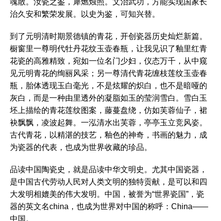
魂散。汝瓷之鉴，犀燃烛照。文治武功，方能实现国家长
治久安和繁荣发展。以史为鉴，可知兴替。
到了元明清时期景德镇的青花，开创瓷器历史灿烂新篇。
橱窗里一尊明代牡丹花纹玉壶春瓶，让我见识了釉里红青
花瓷的高雅精致，宛如一位名门少妇，仪态万千，从中窥
见元明青花的绚丽风采；另一尊清代青花缠枝莲纹玉壶春
瓶，胎体透现玉白毫光，不是炫耀的炽白，也不是暗哑的
灰白，而是一种由里透外的凝脂如玉的莹润雪白。雪白玉
坯上描绘的青花莲纹图案，藤蔓盘绕，仿如芙蓉仙子，裙
袂飘飘，凌波起舞。一泓清水出芙蓉，亭亭玉立竞风姿。
古代青花，以精湛的技艺，釉色的神奇，书画的魅力，成
为瓷器的代表，也成为世界收藏的珍品。
品读中国陶瓷史，就是品读中华文明史。尤其中国瓷器，
是中国古代劳动人民对人类文明的独特贡献，是可以和四
大发明相媲美的伟大发明。中国，被誉为“世界瓷国”，瓷
器的英文名china，也成为世界对中国的称呼：China——
中国。