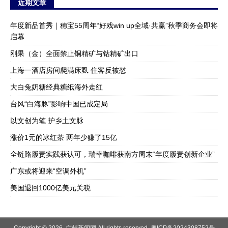
近期文章
年度新品首秀｜穗宝55周年“好戏win up全域·共赢”秋季商务会即将
启幕
刚果（金）全面禁止铜精矿与钴精矿出口
上海一酒店房间爬满床虱 住客反被怼
大白兔奶糖经典糖纸海外走红
台风“白海豚”影响中国已成定局
以文创为笔 护乡土文脉
涨价1元的冰红茶 两年少赚了15亿
全链路履责实践获认可，瑞幸咖啡获南方周末“年度履责创新企业”
广东或将迎来“空调外机”
美国退回1000亿美元关税