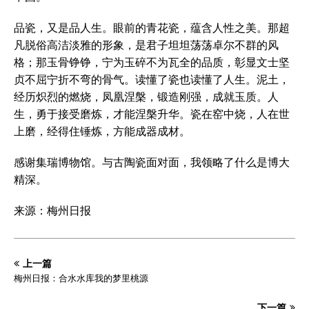
品瓷，又是品人生。眼前的青花瓷，蕴含人性之美。那超
凡脱俗高洁淡雅的形象，是君子坦坦荡荡卓尔不群的风
格；那玉骨铮铮，宁为玉碎不为瓦全的品质，彰显文士坚
贞不屈宁折不弯的骨气。读懂了瓷也读懂了人生。泥土，
经历炽烈的燃烧，凤凰涅槃，锻造刚强，成就玉质。人
生，勇于接受磨炼，才能涅槃升华。瓷在窑中烧，人在世
上磨，经得住锤炼，方能成器成材。
感谢集瑞博物馆。与古陶瓷面对面，我领略了什么是博大
精深。
来源：梅州日报
上一篇
梅州日报：合水水库我的梦里桃源
下一篇