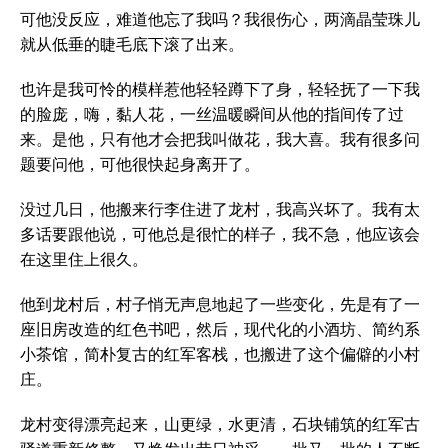
可他没反应，难道他忘了我吗？我很伤心，两滴晶莹珠儿
就从低垂的睫毛底下滚了出来。
也许是我可怜的模样惹他轻轻蹲下了身，轻轻抚了一下我
的脸庞，嗨，黏人花，一丝温暖瞬间从他的指间传了过
来。是他，只有他才会把我叫做花，我大喜。我有很多问
题要问他，可他很快起身离开了。
没过几日，他搬来行李住进了龙村，我高兴坏了。我有太
多话要跟他说，可他总是很忙的样子，我不急，他应该会
在这里住上很久。
他到龙村后，村子悄无声息地起了一些变化，先是有了一
座旧房改造的红色书吧，然后，现代化的小酒坊、简约系
小茶馆，简朴复古的红军客栈，也搬进了这个偏僻的小村
庄。
龙村变得漂亮起来，山更绿，水更清，石块铺筑的红军古