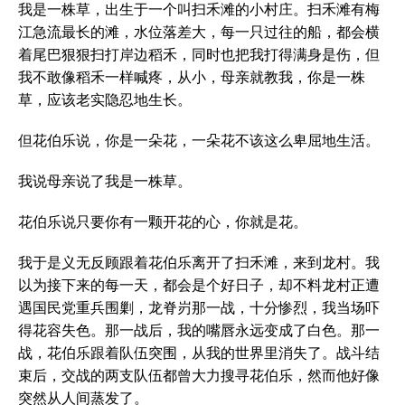
我是一株草，出生于一个叫扫禾滩的小村庄。扫禾滩有梅
江急流最长的滩，水位落差大，每一只过往的船，都会横
着尾巴狠狠扫打岸边稻禾，同时也把我打得满身是伤，但
我不敢像稻禾一样喊疼，从小，母亲就教我，你是一株
草，应该老实隐忍地生长。
但花伯乐说，你是一朵花，一朵花不该这么卑屈地生活。
我说母亲说了我是一株草。
花伯乐说只要你有一颗开花的心，你就是花。
我于是义无反顾跟着花伯乐离开了扫禾滩，来到龙村。我
以为接下来的每一天，都会是个好日子，却不料龙村正遭
遇国民党重兵围剿，龙脊岃那一战，十分惨烈，我当场吓
得花容失色。那一战后，我的嘴唇永远变成了白色。那一
战，花伯乐跟着队伍突围，从我的世界里消失了。战斗结
束后，交战的两支队伍都曾大力搜寻花伯乐，然而他好像
突然从人间蒸发了。