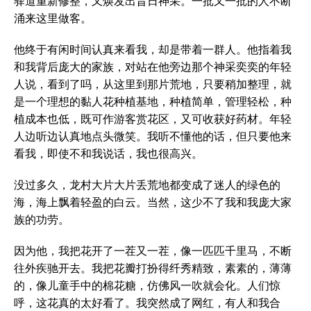
驿道重新修整，又焕发出昔日神采。一批又一批的人不断
涌来这里做客。
他终于有闲时间认真来看我，却是带着一群人。他指着我
和我背后庞大的家族，对站在他旁边那个神采奕奕的年轻
人说，看到了吗，从这里到那片荒地，只要稍加整理，就
是一个理想的黏人花种植基地，种植简单，管理轻松，种
植成本也低，既可作游客赏花区，又可收获好药材。年轻
人边听边认真地点头微笑。我听不懂他的话，但只要他来
看我，即使不和我说话，我也很高兴。
没过多久，龙村大片大片丢荒地都变成了迷人的绿色的
海，海上飘着轻盈的白云。当然，这少不了我和我庞大家
族的功劳。
因为他，我把花开了一茬又一茬，像一匹匹千里马，不断
往外疾驰开去。我把花瓣打扮得纤秀精致，素素的，薄薄
的，像儿童手中的棉花糖，仿佛风一吹就会化。人们惊
呼，这花真的太好看了。我突然成了网红，有人和我合