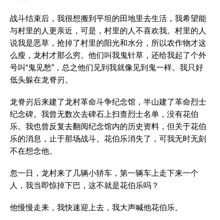
战斗结束后，我很想搬到平坦的田地里去生活，我希望能
与村里的人更亲近，可是，村里的人不喜欢我。村里的人
说我是恶草，抢掉了村里的阳光和水分，所以农作物才这
么瘦，龙村才那么穷。他们叫我鬼针草，还给我起了个外
号叫“鬼见愁”，总之他们见到我就像见到鬼一样。我只好
低头躲在龙脊岃。
龙脊岃后来建了龙村革命斗争纪念馆，半山建了革命烈士
纪念碑。我曾无数次去碑石上扫查烈士名单，没有花伯
乐。我也曾反复去翻阅纪念馆内的历史资料，但关于花伯
乐的消息，止于那场战斗。花伯乐消失了，可我无时无刻
不在想念他。
忽一日，龙村来了几辆小轿车，第一辆车上走下来一个
人，我当即惊掉下巴，这不就是花伯乐吗？
他慢慢走来，我快速迎上去，我大声喊他花伯乐。