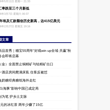
26年5月11日 星期一 21:33
汇率跌至三个月新低
26年3月7日 星期六 00:37
25年埃及汇款额创历史新高，达415亿美元
26年2月27日 星期五 19:16
期文章
品首秀｜穗宝55周年“好戏win up全域·共赢”秋
务会即将启幕
（金）全面禁止铜精矿与钴精矿出口
一酒店房间爬满床虱 住客反被怼
兔奶糖经典糖纸海外走红
“白海豚”影响中国已成定局
创为笔 护乡土文脉
1元的冰红茶 两年少赚了15亿