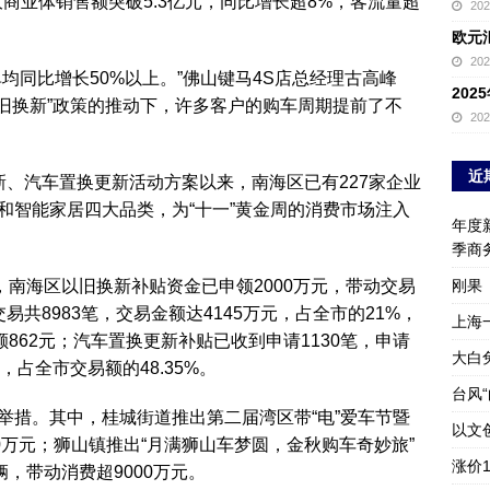
大商业体销售额突破5.3亿元，同比增长超8%，客流量超
20
欧元
20
均同比增长50%以上。”佛山键马4S店总经理古高峰
20
以旧换新”政策的推动下，许多客户的购车周期提前了不
20
近
新、汽车置换更新活动方案以来，南海区已有227家企业
和智能家居四大品类，为“十一”黄金周的消费市场注入
年度新
季商
，南海区以旧换新补贴资金已申领2000万元，带动交易
刚果
共8983笔，交易金额达4145万元，占全市的21%，
上海
862元；汽车置换更新补贴已收到申请1130笔，申请
大白
，占全市交易额的48.35%。
台风
举措。其中，桂城街道推出第二届湾区带“电”爱车节暨
以文
0万元；狮山镇推出“月满狮山车梦圆，金秋购车奇妙旅”
涨价
，带动消费超9000万元。