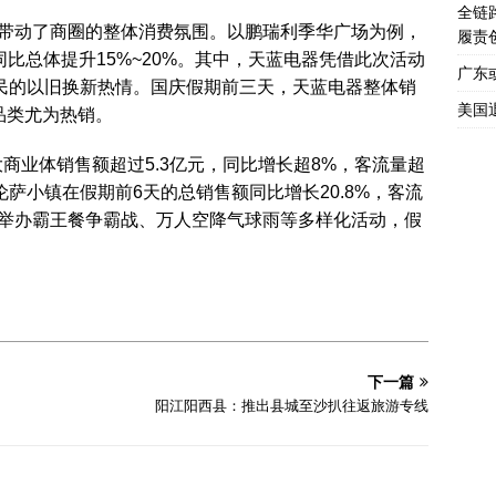
全链
带动了商圈的整体消费氛围。以鹏瑞利季华广场为例，
履责
同比总体提升15%~20%。其中，天蓝电器凭借此次活动
广东
市民的以旧换新热情。国庆假期前三天，天蓝电器整体销
美国
品类尤为热销。
大商业体销售额超过5.3亿元，同比增长超8%，客流量超
伦萨小镇在假期前6天的总销售额同比增长20.8%，客流
过举办霸王餐争霸战、万人空降气球雨等多样化活动，假
下一篇
阳江阳西县：推出县城至沙扒往返旅游专线