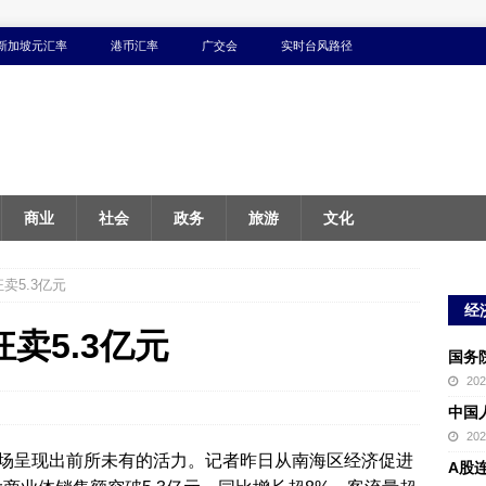
新加坡元汇率
港币汇率
广交会
实时台风路径
商业
社会
政务
旅游
文化
卖5.3亿元
经
卖5.3亿元
国务
20
中国
20
场呈现出前所未有的活力。记者昨日从南海区经济促进
A股