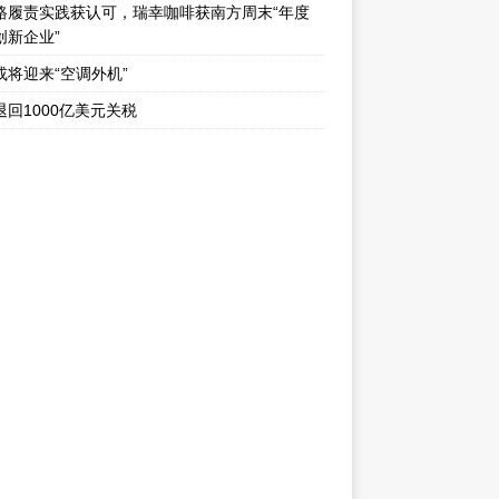
路履责实践获认可，瑞幸咖啡获南方周末“年度
创新企业”
或将迎来“空调外机”
退回1000亿美元关税