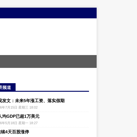
济频道
院发文：未来5年涨工资、落实假期
26年7月15日 星期三 18:02
人均GDP已超1万美元
26年5月18日 星期一 18:27
连续4天百股涨停