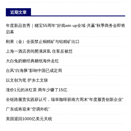
近期文章
年度新品首秀｜穗宝55周年“好戏win up全域·共赢”秋季商务会即将
启幕
刚果（金）全面禁止铜精矿与钴精矿出口
上海一酒店房间爬满床虱 住客反被怼
大白兔奶糖经典糖纸海外走红
台风“白海豚”影响中国已成定局
以文创为笔 护乡土文脉
涨价1元的冰红茶 两年少赚了15亿
全链路履责实践获认可，瑞幸咖啡获南方周末“年度履责创新企业”
广东或将迎来“空调外机”
美国退回1000亿美元关税