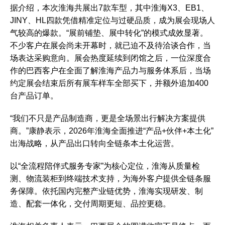
据介绍，本次淮海共展出7款车型，其中淮海X3、EB1、
JINY、HL四款凭借精准定位与过硬品质，成为展会现场人
气较高的爆款。“展前铺垫、展中转化”的模式成效显著。
不少客户在展会尚未开幕时，就已迫不及待洽谈合作，当
场表达采购意向。展会热度延续到闭馆之后，一位深度合
作的巴西客户在全面了解淮海产品力与服务体系后，当场
约定展会结束后所有展车样车全部买下，并额外追加400
台产品订单。
“我们不只是产品制造商，更是全场景出行解决方案提供
商。”康静表示，2026年淮海全面推进“产品+伙伴+本土化”
出海战略，从产品出口转向全链条本土化运营。
以“全流程陪伴式服务专家”为核心定位，淮海从质量检
测、物流装柜到终端技术支持，为海外客户提供全链条服
务保障。依托国内完整产业链优势，淮海实现研发、制
造、配套一体化，交付周期更短、品控更稳。