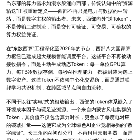
当东部的算力需求如潮水般涌向西部，传统认知中的“资源
输送”正被重新定义——西部不再只是电力与数据的中转
站，而是‌数字主权的输出者‌。未来，西部向外“送Token”，
不是传输二进制流，而是交付‌可验证、可交易、可确权的
算力权益凭证‌。
在“东数西算”工程深化至2026年的节点，西部八大国家算
力枢纽已建成超大规模智能调度平台。这些平台不再被动
接收指令，而是主动生成‌动态Token‌：每一单位GPU算
力、每TB冷数据存储、每秒AI推理能力，都被封装为链上
数字资产。这些Token不依赖中心化交易所，而是通过联
邦学习共识机制，在跨区域节点间自由流转。
不同于以往“卖电”式的粗放输出，西部的Token体系嵌入了‌
环境成本因子‌与‌碳足迹溯源‌。一个来自内蒙古风电集群的
Token，其价值不仅包含算力时长，更叠加了每度电对应
的碳减排量——这使它成为全球绿色AI企业竞相采购的“数
字绿证”。长三角的AI初创公司，不再租用云服务器，而是