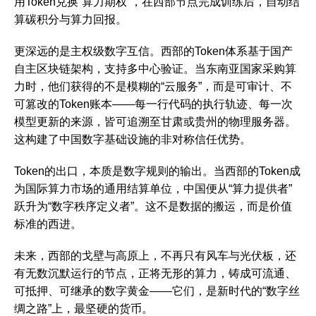
用Token兑换“算力期权”，在西部节点完成训练后，自动结
算碳积分与算力回报。
更深远的是‌主权级数字互信‌。西部的Token体系基于国产
自主区块链架构，支持多中心验证。当东南亚国家采购算
力时，他们获得的不是模糊的“云服务”，而是可审计、不
可篡改的Token账本——每一行代码的执行轨迹、每一次
模型更新的来源，皆可追溯至甘肃或贵州的物理服务器。
这构建了中国数字基础设施的‌非对称信任优势‌。
Token的出口，本质是‌数字规则的输出‌。当西部的Token成
为国际算力市场的通用结算单位，中国便从“算力提供者”
跃升为“数字秩序定义者”。这不是数据的搬运，而是‌价值
标准的西进‌。
未来，西部的戈壁与高原上，不再只有风车与光伏板，还
有无数沉默运行的节点，正将无形的算力，铸成可流通、
可抵押、可继承的数字黄金——它们，是新时代的“数字丝
绸之路”上，最坚硬的货币。