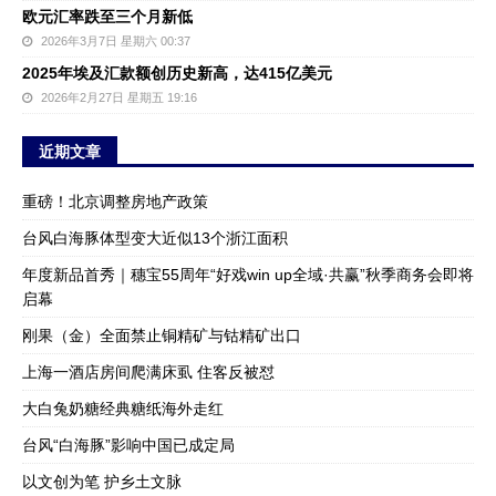
欧元汇率跌至三个月新低
2026年3月7日 星期六 00:37
2025年埃及汇款额创历史新高，达415亿美元
2026年2月27日 星期五 19:16
近期文章
重磅！北京调整房地产政策
台风白海豚体型变大近似13个浙江面积
年度新品首秀｜穗宝55周年“好戏win up全域·共赢”秋季商务会即将
启幕
刚果（金）全面禁止铜精矿与钴精矿出口
上海一酒店房间爬满床虱 住客反被怼
大白兔奶糖经典糖纸海外走红
台风“白海豚”影响中国已成定局
以文创为笔 护乡土文脉